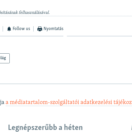
sításának felhasználásával.
Follow us
Nyomtatás
ilág
lja
a médiatartalom-szolgáltatói adatkezelési tájéko
Legnépszerűbb a héten