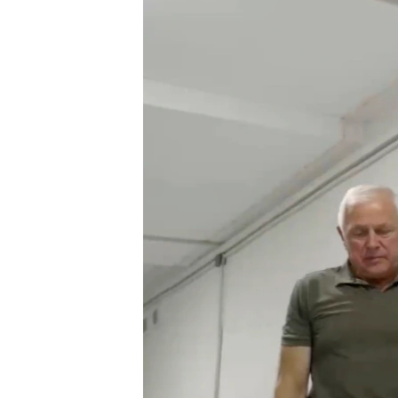
EURÓPAI UNIÓ
VILÁG
KLÍMAVÁLTOZÁS
A MÚLT TANULSÁGAI