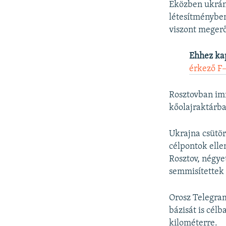
Eközben ukrán
létesítménybe
viszont megerő
Ehhez ka
érkező F
Rosztovban imm
kőolajraktárba
Ukrajna csütör
célpontok elle
Rosztov, négye
semmisítettek
Orosz Telegram
bázisát is cél
kilométerre.