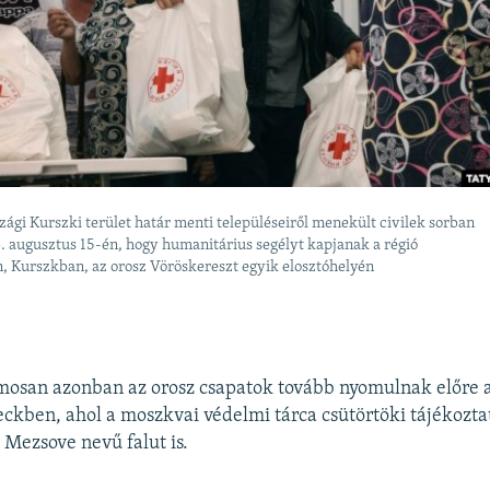
zági Kurszki terület határ menti településeiről menekült civilek sorban
. augusztus 15-én, hogy humanitárius segélyt kapjanak a régió
, Kurszkban, az orosz Vöröskereszt egyik elosztóhelyén
mosan azonban az orosz csapatok tovább nyomulnak előre a
ckben, ahol a moszkvai védelmi tárca csütörtöki tájékoztat
 Mezsove nevű falut is.