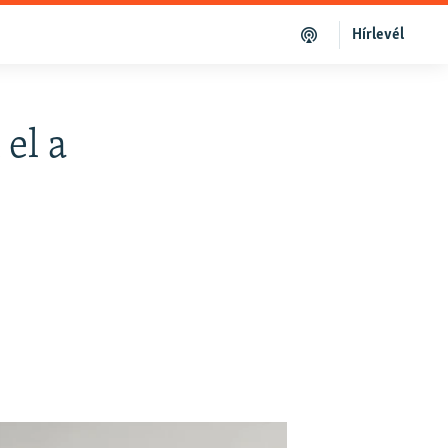
Hírlevél
 el a