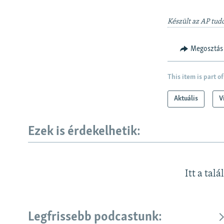
Készült az AP tudó
Megosztás
This item is part of
Aktuális
V
Ezek is érdekelhetik:
Itt a talá
Legfrissebb podcastunk: