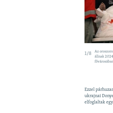
Az oroszors
1/8
állnak 2024
fővárosában
Ezzel párhuza
ukrajnai Donye
elfoglaltak egy