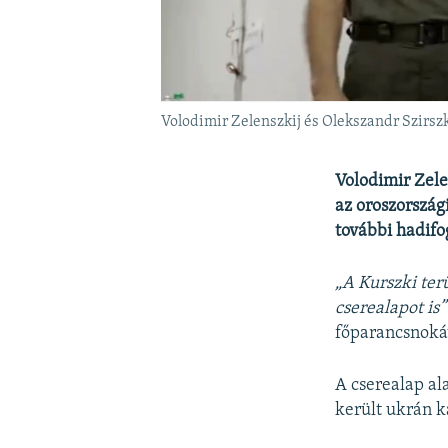
Volodimir Zelenszkij és Olekszandr Szirszk
Volodimir Zele
az oroszországi
további hadifog
„A Kurszki ter
cserealapot is”
főparancsnokáv
A cserealap al
került ukrán k