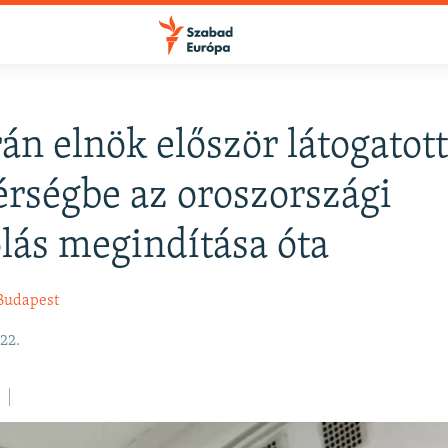
án elnök először látogatott
FELIRATKOZÁS
érségbe az oroszországi
lás megindítása óta
Apple Podcasts
Budapest
Spotify
22.
Feliratkozás