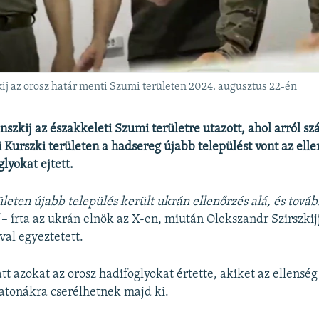
ij az orosz határ menti Szumi területen 2024. augusztus 22-én
nszkij az északkeleti Szumi területre utazott, ahol arról sz
 Kurszki területen a hadsereg újabb települést vont az elle
lyokat ejtett.
ületen újabb település került ukrán ellenőrzés alá, és továb
– írta az ukrán elnök az X-en, miután Olekszandr Szirszkij
al egyeztetett.
att azokat az orosz hadifoglyokat értette, akiket az ellensé
atonákra cserélhetnek majd ki.