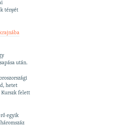
i
ai
d
k tényét
e
Ukrajnába
gy
sapása után.
 oroszországi
d, hetet
 Kurszk felett
erő egyik
l háromszáz