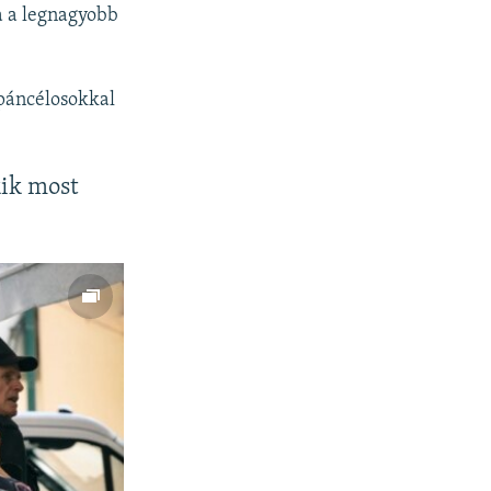
a a legnagyobb
.
 páncélosokkal
kik most