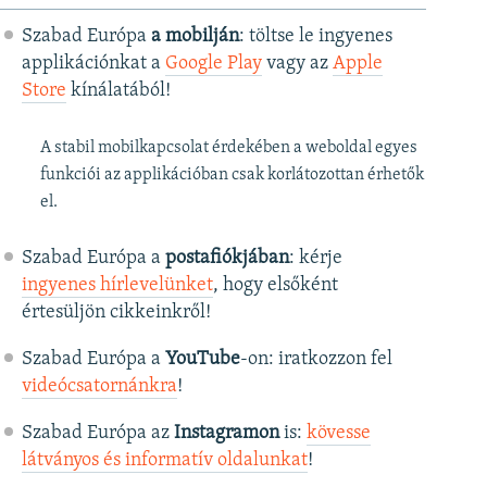
Szabad Európa
a mobilján
: töltse le ingyenes
applikációnkat a
Google Play
vagy az
Apple
Store
kínálatából!
A stabil mobilkapcsolat érdekében a weboldal egyes
funkciói az applikációban csak korlátozottan érhetők
el.
Szabad Európa a
postafiókjában
: kérje
ingyenes hírlevelünket
, hogy elsőként
értesüljön cikkeinkről!
Szabad Európa a
YouTube
-on: iratkozzon fel
videócsatornánkra
!
Szabad Európa az
Instagramon
is:
kövesse
látványos és informatív oldalunkat
! ​