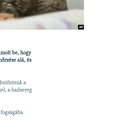
ámolt be, hogy
nőrzése alá, és
btöltöttük a
jel, a hadsereg
g fogságába