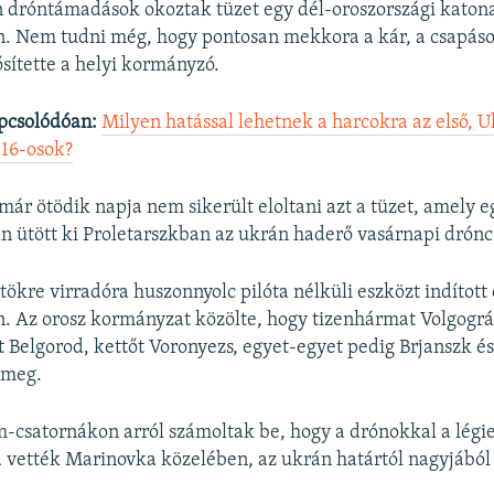
 dróntámadások okoztak tüzet egy dél-oroszországi katon
n. Nem tudni még, hogy pontosan mekkora a kár, a csapáso
sítette a helyi kormányzó.
pcsolódóan:
Milyen hatással lehetnek a harcokra az első, 
–16-osok?
ár ötödik napja nem sikerült eloltani azt a tüzet, amely e
n ütött ki Proletarszkban az ukrán haderő vasárnapi drónc
tökre virradóra huszonnyolc pilóta nélküli eszközt indított
n. Az orosz kormányzat közölte, hogy tizenhármat Volgográ
t Belgorod, kettőt Voronyezs, egyet-egyet pedig Brjanszk és
 meg.
-csatornákon arról számoltak be, hogy a drónokkal a légi
ba vették Marinovka közelében, az ukrán határtól nagyjábó