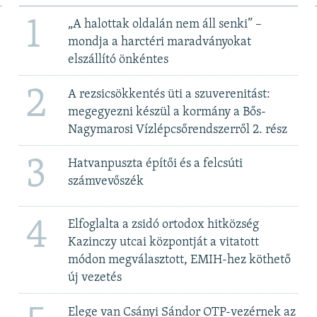
1
„A halottak oldalán nem áll senki” –
mondja a harctéri maradványokat
elszállító önkéntes
2
A rezsicsökkentés üti a szuverenitást:
megegyezni készül a kormány a Bős-
Nagymarosi Vízlépcsőrendszerről 2. rész
3
Hatvanpuszta építői és a felcsúti
számvevőszék
4
Elfoglalta a zsidó ortodox hitközség
Kazinczy utcai központját a vitatott
módon megválasztott, EMIH-hez köthető
új vezetés
Elege van Csányi Sándor OTP-vezérnek az