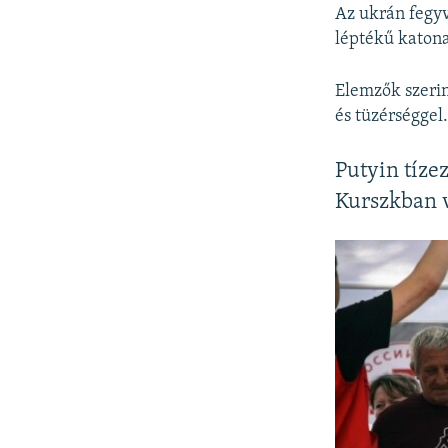
Az ukrán fegyv
léptékű katona
Elemzők szerin
és tüzérséggel
Putyin tíze
Kurszkban 