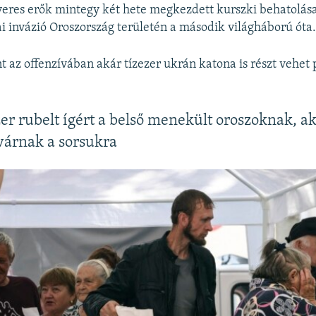
eres erők mintegy két hete megkezdett kurszki behatolás
i invázió Oroszország területén a második világháború óta
t az offenzívában akár tízezer ukrán katona is részt vehet
.
zer rubelt ígért a belső menekült oroszoknak, a
várnak a sorsukra