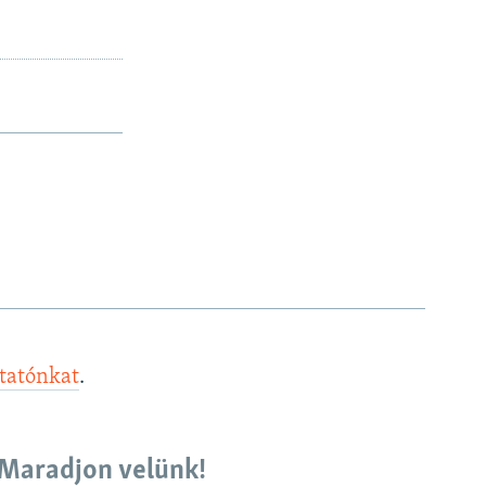
ztatónkat
.
Maradjon velünk!