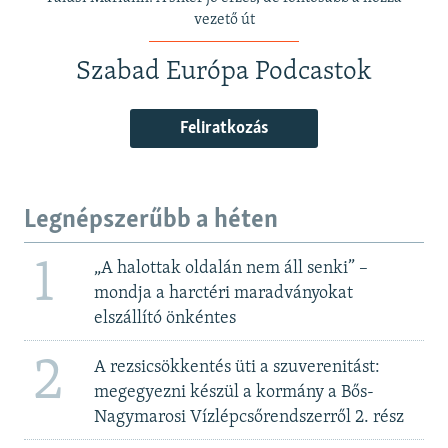
vezető út
Szabad Európa Podcastok
Feliratkozás
Legnépszerűbb a héten
1
„A halottak oldalán nem áll senki” –
mondja a harctéri maradványokat
elszállító önkéntes
2
A rezsicsökkentés üti a szuverenitást:
megegyezni készül a kormány a Bős-
Nagymarosi Vízlépcsőrendszerről 2. rész