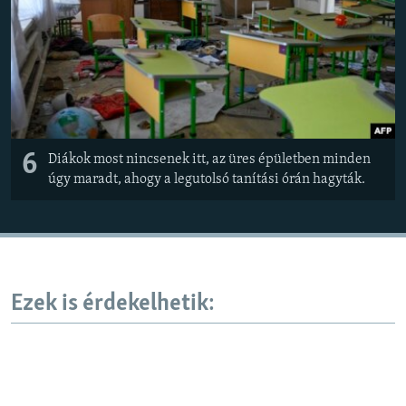
6
Diákok most nincsenek itt, az üres épületben minden
úgy maradt, ahogy a legutolsó tanítási órán hagyták.
Ezek is érdekelhetik: