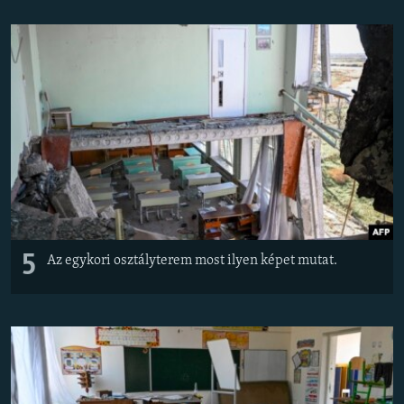
EURÓPAI UNIÓ
VILÁG
KLÍMAVÁLTOZÁS
A MÚLT TANULSÁGAI
KÖVESSEN MINKET!
Valamennyi RFE/RL weboldal
5
Az egykori osztályterem most ilyen képet mutat.