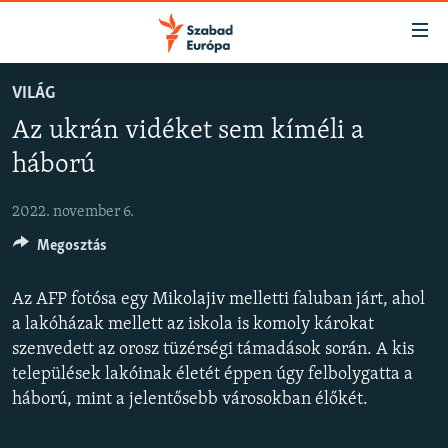
Akadálymentes
mód
Ugrás
VILÁG
a
NAPIRENDEN
Az ukrán vidéket sem kíméli a
fő
AKTUÁLIS
oldalra
háború
FELIRATKOZÁS
PODCASTOK
Ugrás
a
2022. november 6.
VIDEÓK
tartalomjegyzékre
Spotify
Megosztás
ELEMZŐ
Ugrás
a
NER15
Az AFP fotósa egy Mikolajiv melletti faluban járt, ahol
Feliratkozás
keresésre
SZABADON
a lakóházak mellett az iskola is komoly károkat
szenvedett az orosz tüzérségi támadások során. A kis
TÁRSADALOM
települések lakóinak életét éppen úgy felbolygatta a
DEMOKRÁCIA
háború, mint a jelentősebb városokban élőkét.
A PÉNZ NYOMÁBAN