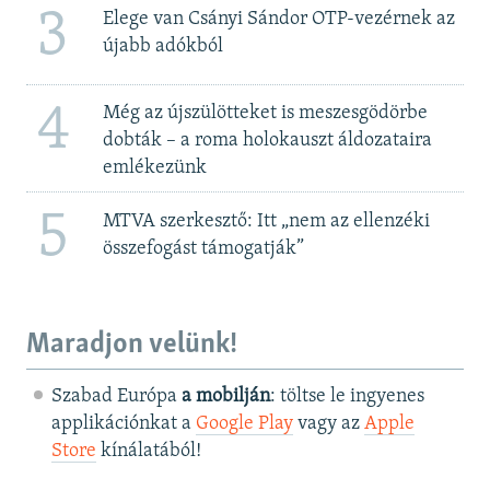
3
Elege van Csányi Sándor OTP-vezérnek az
újabb adókból
4
Még az újszülötteket is meszesgödörbe
dobták – a roma holokauszt áldozataira
emlékezünk
5
MTVA szerkesztő: Itt „nem az ellenzéki
összefogást támogatják”
Maradjon velünk!
Szabad Európa
a mobilján
: töltse le ingyenes
applikációnkat a
Google Play
vagy az
Apple
Store
kínálatából!