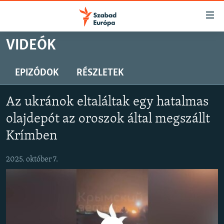
Akadálymentes
mód
Ugrás
VIDEÓK
a
NAPIRENDEN
fő
AKTUÁLIS
EPIZÓDOK
RÉSZLETEK
oldalra
PODCASTOK
Ugrás
Az ukránok eltaláltak egy hatalmas
a
VIDEÓK
tartalomjegyzékre
olajdepót az oroszok által megszállt
ELEMZŐ
Ugrás
Krímben
a
NER15
keresésre
2025. október 7.
SZABADON
TÁRSADALOM
DEMOKRÁCIA
A PÉNZ NYOMÁBAN