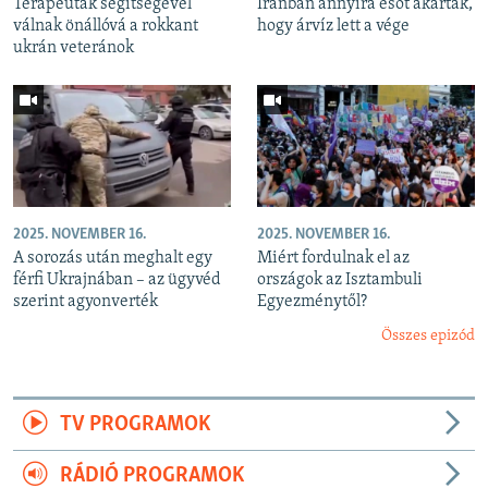
Terapeuták segítségével
Iránban annyira esőt akartak,
válnak önállóvá a rokkant
hogy árvíz lett a vége
ukrán veteránok
2025. NOVEMBER 16.
2025. NOVEMBER 16.
A sorozás után meghalt egy
Miért fordulnak el az
férfi Ukrajnában – az ügyvéd
országok az Isztambuli
szerint agyonverték
Egyezménytől?
Összes epizód
TV PROGRAMOK
RÁDIÓ PROGRAMOK