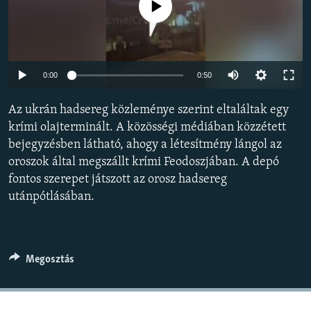
Jelenleg nincs elérhető tartalom
EURÓPAI UNIÓ
VILÁG
KLÍMAVÁLTOZÁS
Auto
0:00
0:50
A MÚLT TANULSÁGAI
240p
Az ukrán hadsereg közleménye szerint eltaláltak egy
360p
KÖVESSEN MINKET!
krími olajterminált. A közösségi médiában közzétett
bejegyzésben látható, ahogy a létesítmény lángol az
480p
Auto
240p
360p
480p
oroszok által megszállt krími Feodoszjában. A depó
720p
fontos szerepet játszott az orosz hadsereg
720p
1080p
Valamennyi RFE/RL weboldal
1080p
utánpótlásában.
Megosztás