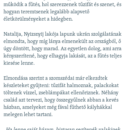
működik a fűtés, hol szerezzenek tűzifát és szenet, és
hogyan teremtsenek legalább alapvető
életkörülményeket a hidegben.
Natalija, Nyizsnyij lakója lapunk ukrán szolgálatának
elmondta, hogy míg lánya elmenekült az országból, ő
úgy döntött, hogy marad. Az egyetlen dolog, ami arra
kényszerítené, hogy elhagyja lakását, az a fűtés teljes
kiesése lenne.
Elmondása szerint a szomszédai már elkezdtek
készleteket gyűjteni: tűzifát halmoznak, palackokat
töltenek vízzel, zseblámpákat ellenőriznek. Néhány
család azt tervezi, hogy összegyűlnek abban a kevés
házban, amelyeket még fával fűthető kályhákkal
melegen lehet tartani.
„Ha lenne saját házam, biztosan segítenék valakinek.