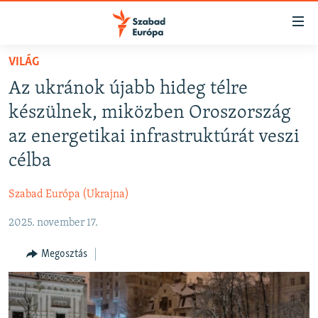
Akadálymentes
mód
Ugrás
VILÁG
a
NAPIRENDEN
Az ukránok újabb hideg télre
fő
AKTUÁLIS
oldalra
készülnek, miközben Oroszország
FELIRATKOZÁS
PODCASTOK
Ugrás
az energetikai infrastruktúrát veszi
a
VIDEÓK
célba
tartalomjegyzékre
Spotify
ELEMZŐ
Ugrás
Szabad Európa (Ukrajna)
a
NER15
Feliratkozás
keresésre
2025. november 17.
SZABADON
TÁRSADALOM
Megosztás
DEMOKRÁCIA
A PÉNZ NYOMÁBAN