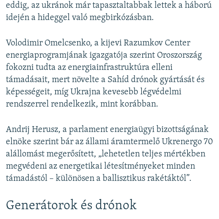
eddig, az ukránok már tapasztaltabbak lettek a háború
idején a hideggel való megbirkózásban.
Volodimir Omelcsenko, a kijevi Razumkov Center
energiaprogramjának igazgatója szerint Oroszország
fokozni tudta az energiainfrastruktúra elleni
támadásait, mert növelte a Sahíd drónok gyártását és
képességeit, míg Ukrajna kevesebb légvédelmi
rendszerrel rendelkezik, mint korábban.
Andrij Herusz, a parlament energiaügyi bizottságának
elnöke szerint bár az állami áramtermelő Ukrenergo 70
alállomást megerősített, „lehetetlen teljes mértékben
megvédeni az energetikai létesítményeket minden
támadástól – különösen a ballisztikus rakétáktól”.
Generátorok és drónok