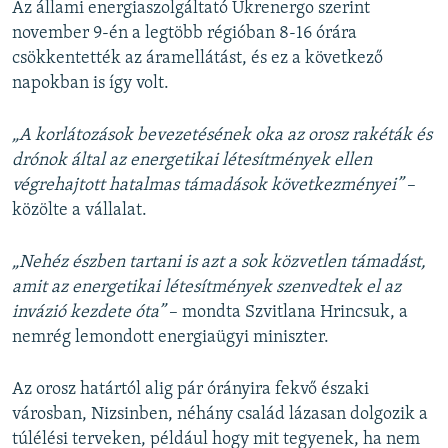
Az állami energiaszolgáltató Ukrenergo szerint
november 9-én a legtöbb régióban 8-16 órára
csökkentették az áramellátást, és ez a következő
napokban is így volt.
„A korlátozások bevezetésének oka az orosz rakéták és
drónok által az energetikai létesítmények ellen
végrehajtott hatalmas támadások következményei”
–
közölte a vállalat.
„Nehéz észben tartani is azt a sok közvetlen támadást,
amit az energetikai létesítmények szenvedtek el az
invázió kezdete óta”
– mondta Szvitlana Hrincsuk, a
nemrég lemondott energiaügyi miniszter.
Az orosz határtól alig pár órányira fekvő északi
városban, Nizsinben, néhány család lázasan dolgozik a
túlélési terveken, például hogy mit tegyenek, ha nem