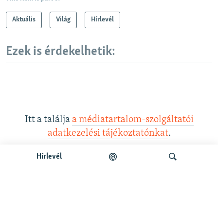
Aktuális
Világ
Hírlevél
Ezek is érdekelhetik:
Itt a találja
a médiatartalom-szolgáltatói
adatkezelési tájékoztatónkat
.
Hírlevél
Legfrissebb podcastunk:
Keresés