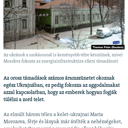
EURÓPAI UNIÓ
VILÁG
KLÍMAVÁLTOZÁS
A MÚLT TANULSÁGAI
KÖVESSEN MINKET!
Az ukránok a szokásosnál is keményebb télre készülnek, mivel
Moszkva fokozta az energiainfrastruktúra elleni támadásait
Valamennyi RFE/RL weboldal
Az orosz támadások számos áramszünetet okoznak
egész Ukrajnában, ez pedig fokozza az aggodalmakat
azzal kapcsolatban, hogy az emberek hogyan fogják
túlélni a zord telet.
Az elmúlt három télen a kelet-ukrajnai Maria
Morozova, férje és lányuk már átélték a nehézségeket,