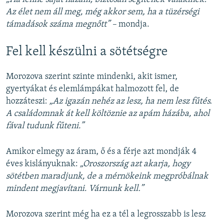
Az élet nem áll meg, még akkor sem, ha a tüzérségi
támadások száma megnőtt” –
mondja.
Fel kell készülni a sötétségre
Morozova szerint szinte mindenki, akit ismer,
gyertyákat és elemlámpákat halmozott fel, de
hozzáteszi:
„Az igazán nehéz az lesz, ha nem lesz fűtés.
A családomnak át kell költöznie az apám házába, ahol
fával tudunk fűteni.”
Amikor elmegy az áram, ő és a férje azt mondják 4
éves kislányuknak:
„Oroszország azt akarja, hogy
sötétben maradjunk, de a mérnökeink megpróbálnak
mindent megjavítani. Várnunk kell.”
Morozova szerint még ha ez a tél a legrosszabb is lesz