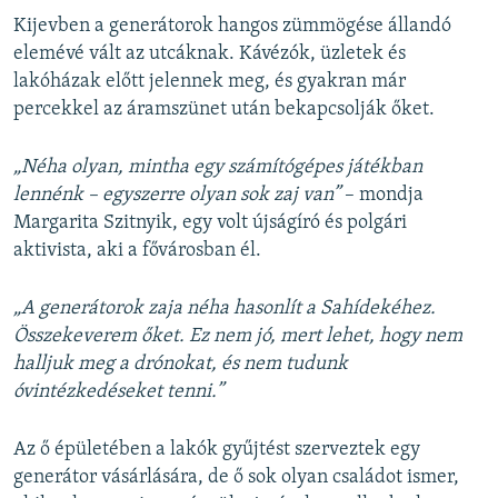
Kijevben a generátorok hangos zümmögése állandó
elemévé vált az utcáknak. Kávézók, üzletek és
lakóházak előtt jelennek meg, és gyakran már
percekkel az áramszünet után bekapcsolják őket.
„Néha olyan, mintha egy számítógépes játékban
lennénk – egyszerre olyan sok zaj van”
– mondja
Margarita Szitnyik, egy volt újságíró és polgári
aktivista, aki a fővárosban él.
„A generátorok zaja néha hasonlít a Sahídekéhez.
Összekeverem őket. Ez nem jó, mert lehet, hogy nem
halljuk meg a drónokat, és nem tudunk
óvintézkedéseket tenni.”
Az ő épületében a lakók gyűjtést szerveztek egy
generátor vásárlására, de ő sok olyan családot ismer,