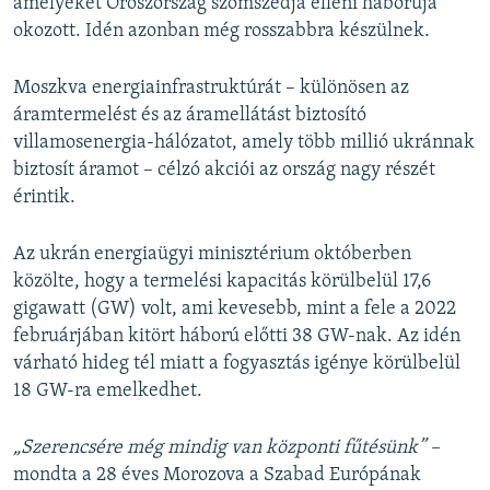
amelyeket Oroszország szomszédja elleni háborúja
okozott. Idén azonban még rosszabbra készülnek.
Moszkva energiainfrastruktúrát – különösen az
áramtermelést és az áramellátást biztosító
villamosenergia-hálózatot, amely több millió ukránnak
biztosít áramot – célzó akciói az ország nagy részét
érintik.
Az ukrán energiaügyi minisztérium októberben
közölte, hogy a termelési kapacitás körülbelül 17,6
gigawatt (GW) volt, ami kevesebb, mint a fele a 2022
februárjában kitört háború előtti 38 GW-nak. Az idén
várható hideg tél miatt a fogyasztás igénye körülbelül
18 GW-ra emelkedhet.
„Szerencsére még mindig van központi fűtésünk” –
mondta a 28 éves Morozova a Szabad Európának