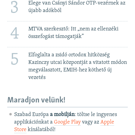
3
Elege van Csányi Sándor OTP-vezérnek az
újabb adókból
4
MTVA szerkesztő: Itt „nem az ellenzéki
összefogást támogatják”
5
Elfoglalta a zsidó ortodox hitközség
Kazinczy utcai központját a vitatott módon
megválasztott, EMIH-hez köthető új
vezetés
Maradjon velünk!
Szabad Európa
a mobilján
: töltse le ingyenes
applikációnkat a
Google Play
vagy az
Apple
Store
kínálatából!