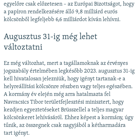
egyelőre csak előzetesen – az Európai Bizottságot, hogy
a papíron rendelkezésére álló 9,8 milliárd eurós
kölcsönből legfeljebb 6,6 milliárdot kíván lehívni.
Augusztus 31-ig még lehet
változtatni
Ez még változhat, mert a tagállamoknak az érvényes
jogszabály értelmében legkésőbb 2023. augusztus 31-ig
kell hivatalosan jelezniük, hogy igényt tartanak-e a
helyreállítási kölcsönre részben vagy teljes egészében.
A kormány év elején még arra hatalmazta fel
Navracsics Tibor területfejlesztési minisztert, hogy
kezdjen egyeztetéseket Brüsszellel a teljes magyar
kölcsönkeret lehívásáról. Ehhez képest a kormány, úgy
tűnik, az összegnek csak nagyjából a kétharmadára
tart igényt.