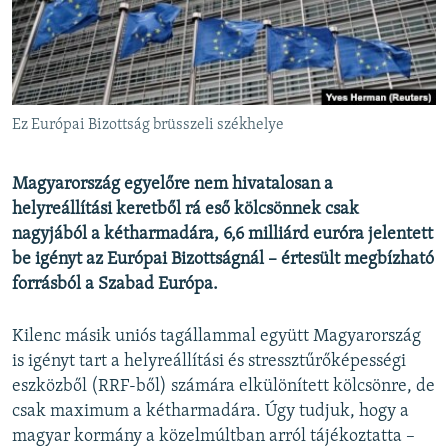
EURÓPAI UNIÓ
VILÁG
KLÍMAVÁLTOZÁS
A MÚLT TANULSÁGAI
Ez Európai Bizottság brüsszeli székhelye
KÖVESSEN MINKET!
Magyarország egyelőre nem hivatalosan a
helyreállítási keretből rá eső kölcsönnek csak
nagyjából a kétharmadára, 6,6 milliárd euróra jelentett
be igényt az Európai Bizottságnál – értesült megbízható
Valamennyi RFE/RL weboldal
forrásból a Szabad Európa.
Kilenc másik uniós tagállammal együtt Magyarország
is igényt tart a helyreállítási és stressztűrőképességi
eszközből (RRF-ből) számára elkülönített kölcsönre, de
csak maximum a kétharmadára. Úgy tudjuk, hogy a
magyar kormány a közelmúltban arról tájékoztatta –