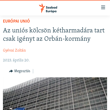
Akadálymentes
mód
Ugrás
EURÓPAI UNIÓ
a
NAPIRENDEN
Az uniós kölcsön kétharmadára tart
fő
AKTUÁLIS
oldalra
csak igényt az Orbán-kormány
FELIRATKOZÁS
PODCASTOK
Ugrás
a
Gyévai Zoltán
VIDEÓK
tartalomjegyzékre
Spotify
2023. április 20.
ELEMZŐ
Ugrás
a
NER15
Megosztás
Feliratkozás
keresésre
SZABADON
TÁRSADALOM
DEMOKRÁCIA
A PÉNZ NYOMÁBAN