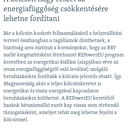
energiafüggőség csökkentésére
lehetne fordítani
Bár a kölcsön konkrét felhasználásáról a helyreállítási
tervvel összhangban a tagállamok dönthetnek, a
bizottság arra ösztönzi a kormányokat, hogy az RRF
mellé kiegészítésként létrehozott REPowerEU program
keretében az energetikai átállást (alapjában véve az
orosz energiafüggőségről való leválást) szolgáló
beruházásokra fordítsák a kölcsön jelentős részét. Így
Magyarország akár a teljes kölcsönkeretet is
energetikai és tiszta energiával kapcsolatos
beruházásokra költhetné. A REPowerEU keretéből
hazánk hétszázmillió eurót kap vissza nem térítendő
támogatásként, amelyet tehát meg lehetne fejelni a
kölcsönnel.