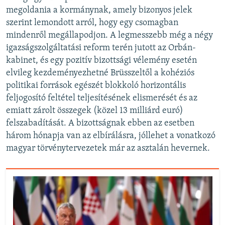
megoldania a kormánynak, amely bizonyos jelek
szerint lemondott arról, hogy egy csomagban
mindenről megállapodjon. A legmesszebb még a négy
igazságszolgáltatási reform terén jutott az Orbán-
kabinet, és egy pozitív bizottsági vélemény esetén
elvileg kezdeményezhetné Brüsszeltől a kohéziós
politikai források egészét blokkoló horizontális
feljogosító feltétel teljesítésének elismerését és az
emiatt zárolt összegek (közel 13 milliárd euró)
felszabadítását. A bizottságnak ebben az esetben
három hónapja van az elbírálásra, jóllehet a vonatkozó
magyar törvénytervezetek már az asztalán hevernek.