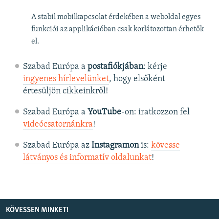
A stabil mobilkapcsolat érdekében a weboldal egyes
funkciói az applikációban csak korlátozottan érhetők
el.
Szabad Európa a
postafiókjában
: kérje
ingyenes hírlevelünket
, hogy elsőként
értesüljön cikkeinkről!
Szabad Európa a
YouTube
-on: iratkozzon fel
videócsatornánkra
!
Szabad Európa az
Instagramon
is:
kövesse
látványos és informatív oldalunkat
! ​
KÖVESSEN MINKET!