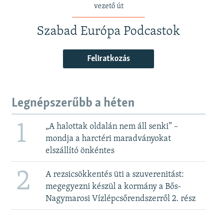
vezető út
Szabad Európa Podcastok
Feliratkozás
Legnépszerűbb a héten
1
„A halottak oldalán nem áll senki” –
mondja a harctéri maradványokat
elszállító önkéntes
2
A rezsicsökkentés üti a szuverenitást:
megegyezni készül a kormány a Bős-
Nagymarosi Vízlépcsőrendszerről 2. rész