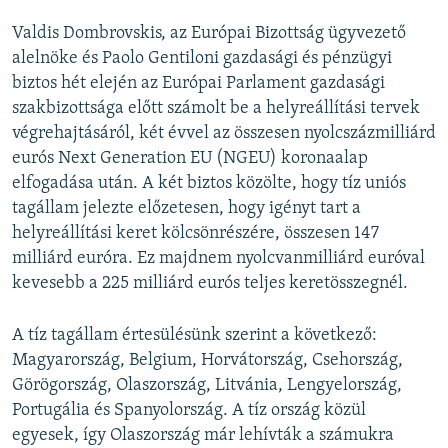
Valdis Dombrovskis, az Európai Bizottság ügyvezető
alelnöke és Paolo Gentiloni gazdasági és pénzügyi
biztos hét elején az Európai Parlament gazdasági
szakbizottsága előtt számolt be a helyreállítási tervek
végrehajtásáról, két évvel az összesen nyolcszázmilliárd
eurós Next Generation EU (NGEU) koronaalap
elfogadása után. A két biztos közölte, hogy tíz uniós
tagállam jelezte előzetesen, hogy igényt tart a
helyreállítási keret kölcsönrészére, összesen 147
milliárd euróra. Ez majdnem nyolcvanmilliárd euróval
kevesebb a 225 milliárd eurós teljes keretösszegnél.
A tíz tagállam értesülésünk szerint a következő:
Magyarország, Belgium, Horvátország, Csehország,
Görögország, Olaszország, Litvánia, Lengyelország,
Portugália és Spanyolország. A tíz ország közül
egyesek, így Olaszország már lehívták a számukra