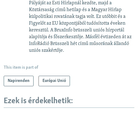
Pályáját az Esti Hírlapnál kezdte, majd a
Köztársaság című hetilap és a Magyar Hírlap
külpolitikai rovatának tagja volt. Ez utóbbit és a
Figyelőt az EU központjából tudósította éveken
keresztül. A BruxInfo brüsszeli uniós hírportál
alapítója és főszerkesztője. Másfél évtizeden át az
InfoRádió Brüsszeli hét című műsorának állandó
uniós szakértője.
This item is part of
Napirenden
Európai Unió
Ezek is érdekelhetik: