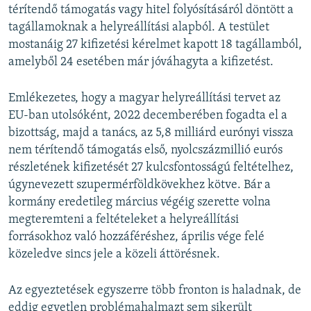
térítendő támogatás vagy hitel folyósításáról döntött a
tagállamoknak a helyreállítási alapból. A testület
mostanáig 27 kifizetési kérelmet kapott 18 tagállamból,
amelyből 24 esetében már jóváhagyta a kifizetést.
Emlékezetes, hogy a magyar helyreállítási tervet az
EU-ban utolsóként, 2022 decemberében fogadta el a
bizottság, majd a tanács, az 5,8 milliárd eurónyi vissza
nem térítendő támogatás első, nyolcszázmillió eurós
részletének kifizetését 27 kulcsfontosságú feltételhez,
úgynevezett szupermérföldkövekhez kötve. Bár a
kormány eredetileg március végéig szerette volna
megteremteni a feltételeket a helyreállítási
forrásokhoz való hozzáféréshez, április vége felé
közeledve sincs jele a közeli áttörésnek.
Az egyeztetések egyszerre több fronton is haladnak, de
eddig egyetlen problémahalmazt sem sikerült