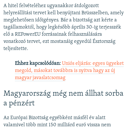
A hitel felvételéhez ugyanakkor átdolgozott
helyreállítási tervet kell benyújtani Brüsszelben, amely
meglehetősen időigényes. Bár a bizottság azt kérte a
tagállamoktól, hogy legkésőbb április 30-ig terjesszék
elő a REPowerEU forrásainak felhasználására
vonatkozó tervet, ezt mostanáig egyedül Észtország
teljesítette.
Ehhez kapcsolódóan:
Uniós eljárás: egyes ügyeket
megold, másokat továbbra is nyitva hagy az új
magyar javaslatcsomag
Magyarország még nem állhat sorba
a pénzért
Az Európai Bizottság egyébként másfél év alatt
valamivel több mint 150 milliárd euró vissza nem