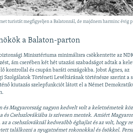
német turistát megfigyeljen a Balatonnál, de majdnem harminc évig p
nökök a Balaton-parton
iztonsági Minisztériuma minimálisra csökkentette az ND
ezést, ám cserében két hét utazási szabadságot adtak a ke
lő kontrollal és csupán baráti országokba. Jobst Ágnes, az
i Szolgálatok Történeti Levéltárának történésze szerint a 
ténő kiutazás szelepfunkciót látott el a Német Demokratik
n.
n és Magyarország nagyon kedvelt volt a keletnémetek köz
a és Csehszlovákiába is szívesen mentek. Amiért Magyaro
, az a csehszlováknál kedvezőbb éghajlat és az volt, hogy re
tett találkozni a nyugatnémet rokonokkal és ősökkel. Persze