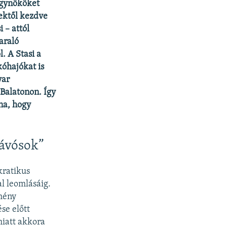
ügynököket
vektől kezdve
 – attól
yaraló
. A Stasi a
óhajókat is
yar
Balatonon. Így
na, hogy
„ávósok”
kratikus
al leomlásáig.
emény
se előtt
miatt akkora