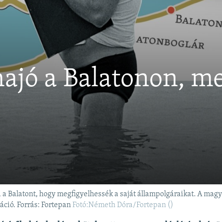
hajó a Balatonon, 
a Balatont, hogy megfigyelhessék a saját állampolgáraikat. A magya
áció. Forrás: Fortepan
Fotó:Németh Dóra/Fortepan ()