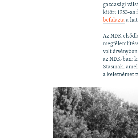
gazdasági váls
kitört 1953-as 
befalazta
a hat
Az NDK elsődle
megfélemlítésé
volt érvényben
az NDK-ban: ki
Stasinak, amel
a keletnémet t