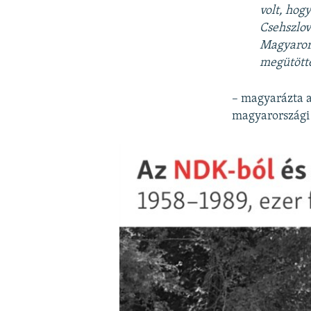
volt, hog
Csehszlov
Magyarors
megütötte
– magyarázta a
magyarországi