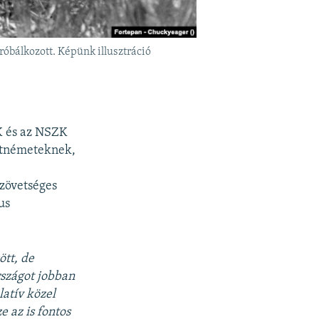
róbálkozott. Képünk illusztráció
K és az NSZK
letnémeteknek,
szövetséges
us
ött, de
rszágot jobban
latív közel
 az is fontos