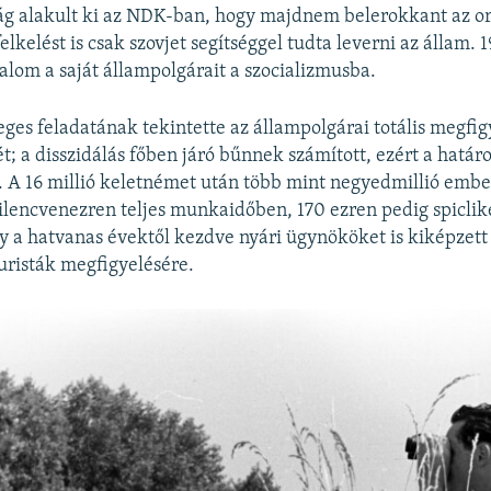
ág alakult ki az NDK-ban, hogy majdnem belerokkant az or
felkelést is csak szovjet segítséggel tudta leverni az állam.
alom a saját állampolgárait a szocializmusba.
ges feladatának tekintette az állampolgárai totális megfig
t; a disszidálás főben járó bűnnek számított, ezért a határ
. A 16 millió keletnémet után több mint negyedmillió emb
lencvenezren teljes munkaidőben, 170 ezren pedig spiclik
y a hatvanas évektől kezdve nyári ügynököket is kiképzett
uristák megfigyelésére.