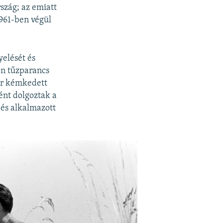
szág; az emiatt
 1961-ben végül
yelését és
on tűzparancs
er kémkedett
ént dolgoztak a
 és alkalmazott