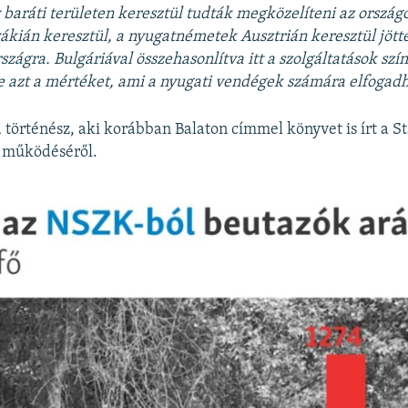
y baráti területen keresztül tudták megközelíteni az orszá
ákián keresztül, a nyugatnémetek Ausztrián keresztül jött
zágra. Bulgáriával összehasonlítva itt a szolgáltatások szín
 azt a mértéket, ami a nyugati vendégek számára elfogadh
 történész, aki korábban Balaton címmel könyvet is írt a St
 működéséről.