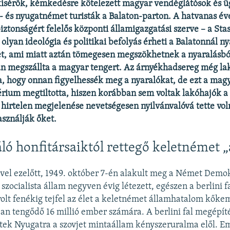
kísérők, kémkedésre kötelezett magyar vendéglátósok és 
t- és nyugatnémet turisták a Balaton-parton. A hatvanas é
tonságért felelős központi államigazgatási szerve – a Stasi
 olyan ideológia és politikai befolyás érheti a Balatonnál n
, ami miatt aztán tömegesen megszökhetnek a nyaralásból
n megszállta a magyar tengert. Az árnyékhadsereg még lak
ra, hogy onnan figyelhessék meg a nyaralókat, de ezt a mag
rium megtiltotta, hiszen korábban sem voltak lakóhajók a 
 hirtelen megjelenése nevetségesen nyilvánvalóvá tette vol
sználják őket.
áló honfitársaiktól rettegő keletnémet 
el ezelőtt, 1949. október 7-én alakult meg a Német Demo
szocialista állam negyven évig létezett, egészen a berlini f
olt fenékig tejfel az élet a keletnémet államhatalom kők
an tengődő 16 millió ember számára. A berlini fal megépíté
tek Nyugatra a szovjet mintaállam kényszeruralma elől. E