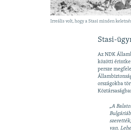
Irreális volt, hogy a Stasi minden kelet
Stasi-ügy
Az NDK Államb
közötti érintk
persze megfele
Állambiztonság
országokba tör
Köztársaságba
„A Balato
Bulgáriáb
szerették
van. Lehe