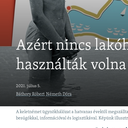
EURÓPAI UNIÓ
VILÁG
KLÍMAVÁLTOZÁS
A MÚLT TANULSÁGAI
Azért nincs lakó
használták volna
2021. július 5.
Báthory Róbert
Németh Dóra
A keletnémet ügynökhálózat a hatvanas évektől megszállta 
besúgókkal, információval és logisztikával. Képünk illusztr