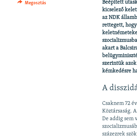
Beépített utas
Megosztás
kicselező kele
az NDK állambiz
rettegett, hogy
keletnémeteket
szocializmusba
akart a Balcsi
belügyminiszté
szerintük azok
kémkedésre ha
A disszid
Csaknem 72 évv
Köztársaság. A 
De addig sem v
szocializmusáb
százezrek szök