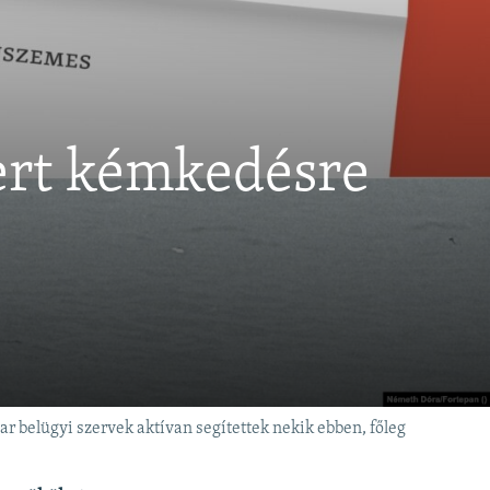
mert kémkedésre
r belügyi szervek aktívan segítettek nekik ebben, főleg