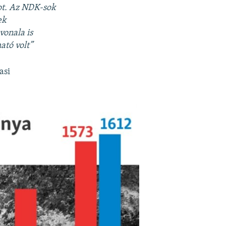
got. Az NDK-sok
ek
vonala is
ató volt”
asi