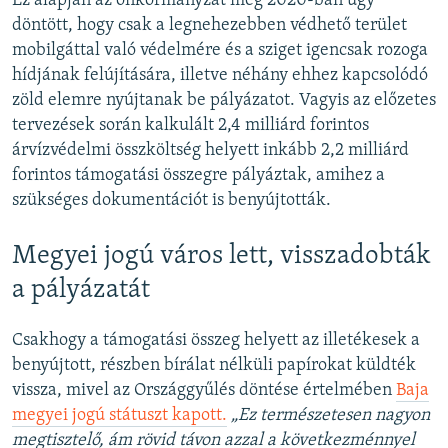
Ez alapján az önkormányzat még 2020-ban úgy
döntött, hogy csak a legnehezebben védhető terület
mobilgáttal való védelmére és a sziget igencsak rozoga
hídjának felújítására, illetve néhány ehhez kapcsolódó
zöld elemre nyújtanak be pályázatot. Vagyis az előzetes
tervezések során kalkulált 2,4 milliárd forintos
árvízvédelmi összköltség helyett inkább 2,2 milliárd
forintos támogatási összegre pályáztak, amihez a
szükséges dokumentációt is benyújtották.
Megyei jogú város lett, visszadobták
a pályázatát
Csakhogy a támogatási összeg helyett az illetékesek a
benyújtott, részben bírálat nélküli papírokat küldték
vissza, mivel az Országgyűlés döntése értelmében
Baja
megyei jogú státuszt kapott.
„Ez természetesen nagyon
megtisztelő, ám rövid távon azzal a következménnyel