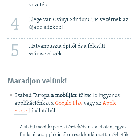
vezetés
4
Elege van Csányi Sándor OTP-vezérnek az
újabb adókból
5
Hatvanpuszta építői és a felcsúti
számvevőszék
Maradjon velünk!
Szabad Európa
a mobilján
: töltse le ingyenes
applikációnkat a
Google Play
vagy az
Apple
Store
kínálatából!
A stabil mobilkapcsolat érdekében a weboldal egyes
funkciói az applikációban csak korlátozottan érhetők