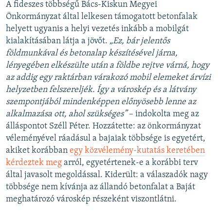
A fideszes többségű Bács-Kiskun Megyei
Önkormányzat által lelkesen támogatott betonfalak
helyett ugyanis a helyi vezetés inkább a mobilgát
kialakításában látja a jövőt.
„Ez, bár jelentős
földmunkával és betonalap készítésével járna,
lényegében elkészülte után a földbe rejtve várná, hogy
az addig egy raktárban várakozó mobil elemeket árvízi
helyzetben felszereljék. Így a városkép és a látvány
szempontjából mindenképpen előnyösebb lenne az
alkalmazása ott, ahol szükséges”
– indokolta meg az
álláspontot Széll Péter. Hozzátette: az önkormányzat
véleményével ráadásul a bajaiak többsége is egyetért,
akiket korábban
egy közvélemény-kutatás keretében
kérdeztek meg
arról, egyetértenek-e a korábbi terv
által javasolt megoldással. Kiderült: a válaszadók nagy
többsége nem kívánja az állandó betonfalat a Baját
meghatározó városkép részeként viszontlátni.