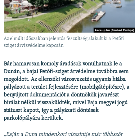
EURÓPAI UNIÓ
VILÁG
KLÍMAVÁLTOZÁS
A MÚLT TANULSÁGAI
Az elmúlt időszakban jelentős feszültség alakult ki a Petőfi-
sziget árvízvédelme kapcsán
KÖVESSEN MINKET!
Bár hamarosan komoly áradások vonulhatnak le a
Dunán, a bajai Petőfi-sziget árvédelme továbbra sem
megoldott. Az ellenzéki városvezetés ugyanis hiába
Valamennyi RFE/RL weboldal
pályázott a terület fejlesztésére (mobilgátépítésre), a
benyújtott dokumentációt a döntnökök javarészt
bírálat nélkül visszaküldték, mivel Baja megyei jogú
státuszt kapott, így a pályázati döntések
parkolópályára kerültek.
„Baján a Duna mindenkori vízszintje már többször