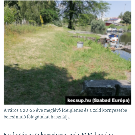
A város a 20-25 éve meglévő ideiglenes és a zöld környezetbe
belesimuló földgátakat használja