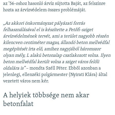
az ’56-oshoz hasonló árvíz sújtotta Baját, az felszínre
hozta az árvízvédelem összes problémáját.
„Az akkori önkormányzat pályázati forrás
felhasználásával el is készítette a Petőfi-sziget
árvízvédelmének tervét, ami a terület nagyobb részén
kilencven centiméter magas, állandó beton mellvédfal
megépítését írta elő, amihez nagyjából háromszor
olyan mély, L alakú betonalap csatlakozott volna. Ilyen
beton mellvédfal került volna a sziget város felőli
oldalára is”
– mondta Széll Péter. Ebből azonban a
jelenlegi, ellenzéki polgármester (Nyirati Klára) által
vezetett város nem kér.
A helyiek többsége nem akar
betonfalat