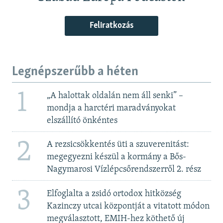
Feliratkozás
Legnépszerűbb a héten
1
„A halottak oldalán nem áll senki” –
mondja a harctéri maradványokat
elszállító önkéntes
2
A rezsicsökkentés üti a szuverenitást:
megegyezni készül a kormány a Bős-
Nagymarosi Vízlépcsőrendszerről 2. rész
3
Elfoglalta a zsidó ortodox hitközség
Kazinczy utcai központját a vitatott módon
megválasztott, EMIH-hez köthető új