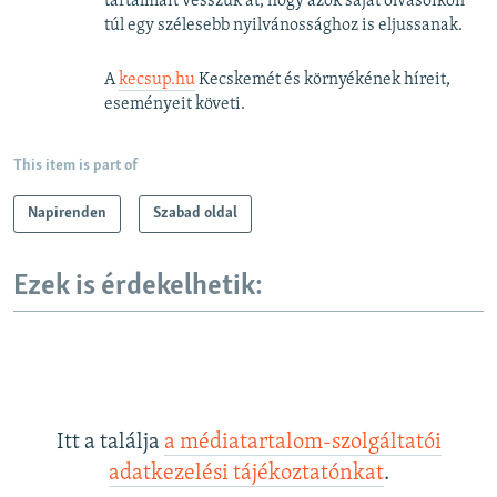
tartalmait vesszük át, hogy azok saját olvasóikon
túl egy szélesebb nyilvánossághoz is eljussanak.
A
kecsup.hu
Kecskemét és környékének híreit,
eseményeit követi.
This item is part of
Napirenden
Szabad oldal
Ezek is érdekelhetik:
Itt a találja
a médiatartalom-szolgáltatói
adatkezelési tájékoztatónkat
.