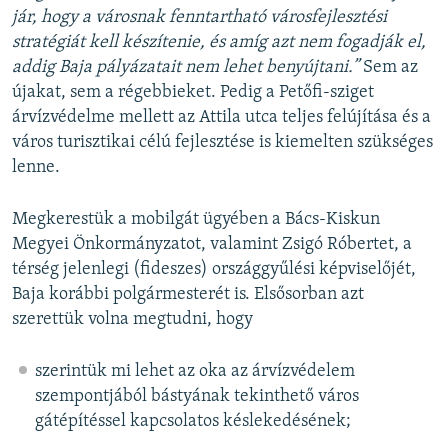
jár, hogy a városnak fenntartható városfejlesztési
stratégiát kell készítenie, és amíg azt nem fogadják el,
addig Baja pályázatait nem lehet benyújtani.”
Sem az
újakat, sem a régebbieket. Pedig a Petőfi-sziget
árvízvédelme mellett az Attila utca teljes felújítása és a
város turisztikai célú fejlesztése is kiemelten szükséges
lenne.
Megkerestük a mobilgát ügyében a Bács-Kiskun
Megyei Önkormányzatot, valamint Zsigó Róbertet, a
térség jelenlegi (fideszes) országgyűlési képviselőjét,
Baja korábbi polgármesterét is. Elsősorban azt
szerettük volna megtudni, hogy
szerintük mi lehet az oka az árvízvédelem
szempontjából bástyának tekinthető város
gátépítéssel kapcsolatos késlekedésének;