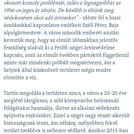
okozott komoly problémát, talán a legnagyobbat az
1956-os jeges ár idején. De később is éltünk meg
védekezésre okot adó árvizeket”
– idézte fel a bajai
áradásokkal kapcsolatos emlékeit Széll Péter, Baja
alpolgármestere. A város második emberét azután
kerestük meg, hogy az elmúlt időszakban jelentős
feszültség alakult ki a Petőfi-sziget árvízvédelme
kapcsán, amit az elmúlt években pártoktól függetlenül
szinte már mindenki próbált megszervezni, ám a
helyiek által közkedvelt területet mégis rendre
elöntötte a víz.
Tartós megoldás a területen nincs, a város a 20-25 éve
meglévő ideiglenes, a zöld környezetbe belesimuló
földgátakat használja, illetve az alkalmi védekezés
nyújtotta eszközöket. Ezzel a sziget nagy részét sikerült
biztonságossá tenni, ám néhány, mélyebben fekvő
terület továbbra is nehezen védhető. Amikor 2013-ban