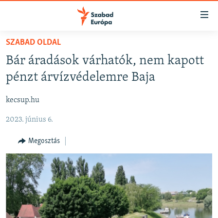
Akadálymentes
mód
Ugrás
SZABAD OLDAL
a
NAPIRENDEN
Bár áradások várhatók, nem kapott
fő
AKTUÁLIS
oldalra
pénzt árvízvédelemre Baja
FELIRATKOZÁS
PODCASTOK
Ugrás
a
kecsup.hu
VIDEÓK
tartalomjegyzékre
Spotify
2023. június 6.
ELEMZŐ
Ugrás
a
NER15
Megosztás
Feliratkozás
keresésre
SZABADON
TÁRSADALOM
DEMOKRÁCIA
A PÉNZ NYOMÁBAN