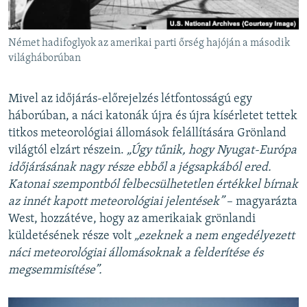
Német hadifoglyok az amerikai parti őrség hajóján a második
világháborúban
Mivel az időjárás-előrejelzés létfontosságú egy
háborúban, a náci katonák újra és újra kísérletet tettek
titkos meteorológiai állomások felállítására Grönland
világtól elzárt részein.
„Úgy tűnik, hogy Nyugat-Európa
időjárásának nagy része ebből a jégsapkából ered.
Katonai szempontból felbecsülhetetlen értékkel bírnak
az innét kapott meteorológiai jelentések”
– magyarázta
West, hozzátéve, hogy az amerikaiak grönlandi
küldetésének része volt
„ezeknek a nem engedélyezett
náci meteorológiai állomásoknak a felderítése és
megsemmisítése”.