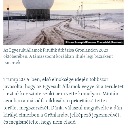
Az Egyesült Államok Pituffik űrbázisa Grönlandon 2023
októberében. A támaszpont korábban Thule légi bázisként
ismerték
Trump 2019-ben, első elnöksége idején többször
javasolta, hogy az Egyesült Államok vegye át a területet
– ezt akkor szinte senki nem vette komolyan. Miután
azonban a második ciklusában prioritássá tette a
terület megszerzését, Dánia válaszul megnövelte a dán
királyi címerben a Grönlandot jelképező jegesmedvét,
és megismételte, hogy nem eladó.