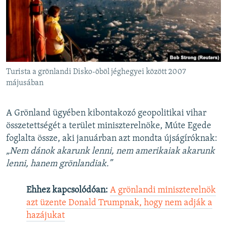
Turista a grönlandi Disko-öböl jéghegyei között 2007
májusában
A Grönland ügyében kibontakozó geopolitikai vihar
összetettségét a terület miniszterelnöke, Múte Egede
foglalta össze, aki januárban azt mondta újságíróknak:
„Nem dánok akarunk lenni, nem amerikaiak akarunk
lenni, hanem grönlandiak.”
Ehhez kapcsolódóan:
A grönlandi miniszterelnök
azt üzente Donald Trumpnak, hogy nem adják a
hazájukat