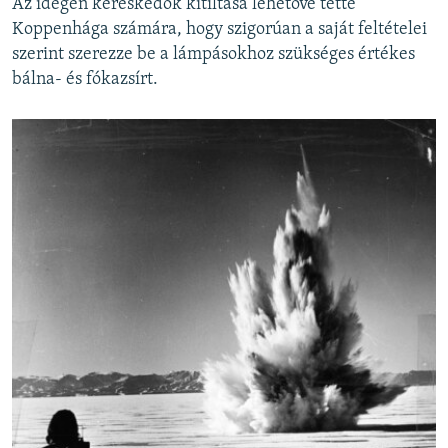
Az idegen kereskedők kitiltása lehetővé tette
Koppenhága számára, hogy szigorúan a saját feltételei
szerint szerezze be a lámpásokhoz szükséges értékes
bálna- és fókazsírt.