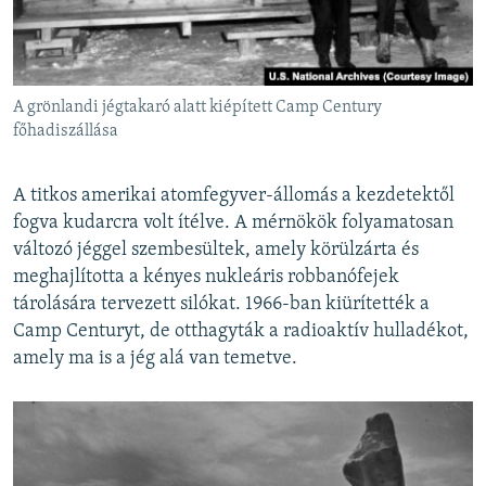
A grönlandi jégtakaró alatt kiépített Camp Century
főhadiszállása
A titkos amerikai atomfegyver-állomás a kezdetektől
fogva kudarcra volt ítélve. A mérnökök folyamatosan
változó jéggel szembesültek, amely körülzárta és
meghajlította a kényes nukleáris robbanófejek
tárolására tervezett silókat. 1966-ban kiürítették a
Camp Centuryt, de otthagyták a radioaktív hulladékot,
amely ma is a jég alá van temetve.