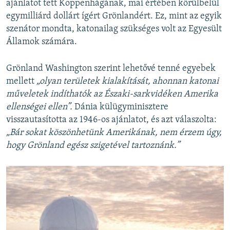
ajánlatot tett Koppenhágának, mai értében körülbelül
egymilliárd dollárt ígért Grönlandért. Ez, mint az egyik
szenátor mondta, katonailag szükséges
volt az Egyesült
Államok számára.
Grönland Washington szerint lehetővé tenné egyebek
mellett
„olyan területek kialakítását, ahonnan katonai
műveletek indíthatók az Északi-sarkvidéken Amerika
ellenségei ellen”.
Dánia külügyminisztere
visszautasította az 1946-os ajánlatot, és azt válaszolta:
„Bár sokat köszönhetünk Amerikának, nem érzem úgy,
hogy Grönland egész szigetével tartoznánk.”