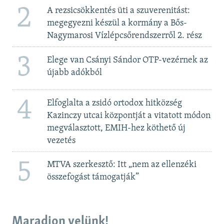
2
A rezsicsökkentés üti a szuverenitást:
megegyezni készül a kormány a Bős-
Nagymarosi Vízlépcsőrendszerről 2. rész
3
Elege van Csányi Sándor OTP-vezérnek az
újabb adókból
4
Elfoglalta a zsidó ortodox hitközség
Kazinczy utcai központját a vitatott módon
megválasztott, EMIH-hez köthető új
vezetés
5
MTVA szerkesztő: Itt „nem az ellenzéki
összefogást támogatják”
Maradjon velünk!