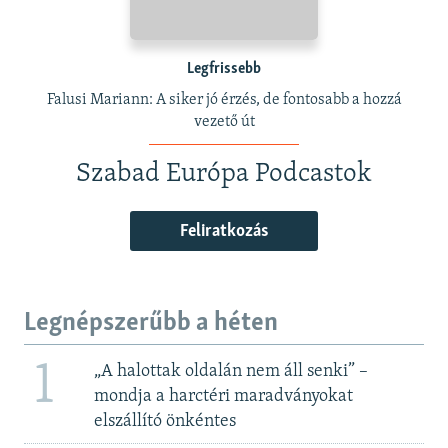
Legfrissebb
Falusi Mariann: A siker jó érzés, de fontosabb a hozzá
vezető út
Szabad Európa Podcastok
Feliratkozás
Legnépszerűbb a héten
1
„A halottak oldalán nem áll senki” –
mondja a harctéri maradványokat
elszállító önkéntes