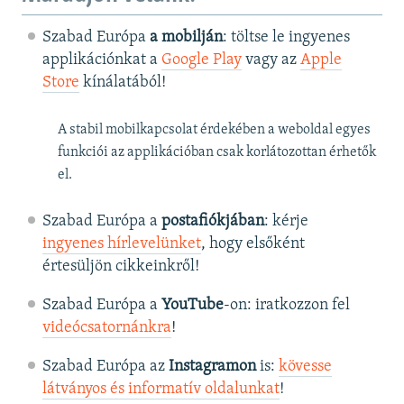
Szabad Európa
a mobilján
: töltse le ingyenes
applikációnkat a
Google Play
vagy az
Apple
Store
kínálatából!
A stabil mobilkapcsolat érdekében a weboldal egyes
funkciói az applikációban csak korlátozottan érhetők
el.
Szabad Európa a
postafiókjában
: kérje
ingyenes hírlevelünket
, hogy elsőként
értesüljön cikkeinkről!
Szabad Európa a
YouTube
-on: iratkozzon fel
videócsatornánkra
!
Szabad Európa az
Instagramon
is:
kövesse
látványos és informatív oldalunkat
! ​