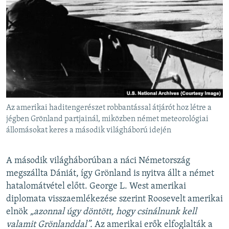
Az amerikai haditengerészet robbantással átjárót hoz létre a
jégben Grönland partjainál, miközben német meteorológiai
állomásokat keres a második világháború idején
A második világháborúban a náci Németország
megszállta Dániát, így Grönland is nyitva állt a német
hatalomátvétel előtt. George L. West amerikai
diplomata visszaemlékezése szerint Roosevelt amerikai
elnök
„azonnal úgy döntött, hogy csinálnunk kell
valamit Grönlanddal”.
Az amerikai erők elfoglalták a