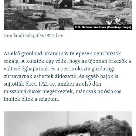
Grönlandi település 1924-ben
Az első grönlandi skandináv telepesek nem húzták
sokáig. A kutatók úgy vélik, hogy az újonnan érkezők a
változó éghajlatnak és a pestis okozta gazdasági
zűrzavarnak eshettek áldozatul, és egyéb bajok is
sújtották őket. 1721-re, amikor az első dán
misszionáriusok megérkeztek, már csak az őslakos
inuitok éltek a szigeten.