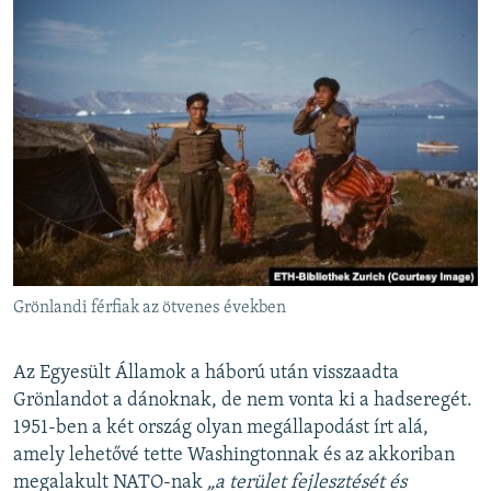
Grönlandi férfiak az ötvenes években
Az Egyesült Államok a háború után visszaadta
Grönlandot a dánoknak, de nem vonta ki a hadseregét.
1951-ben a két ország olyan megállapodást írt alá,
amely lehetővé tette Washingtonnak és az akkoriban
megalakult NATO-nak
„a terület fejlesztését és