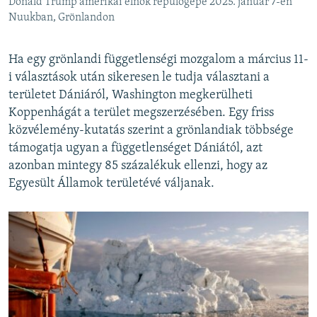
Donald Trump amerikai elnök repülőgépe 2025. január 7-én
Nuukban, Grönlandon
Ha egy grönlandi függetlenségi mozgalom a március 11-
i választások után sikeresen le tudja választani a
területet Dániáról, Washington megkerülheti
Koppenhágát a terület megszerzésében. Egy friss
közvélemény-kutatás szerint a grönlandiak többsége
támogatja ugyan a függetlenséget Dániától, azt
azonban mintegy 85 százalékuk ellenzi, hogy az
Egyesült Államok területévé váljanak.