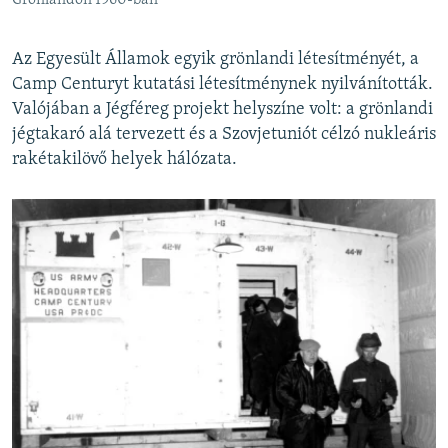
Grönlandon 1960-ban
Az Egyesült Államok egyik grönlandi létesítményét, a
Camp Centuryt kutatási létesítménynek nyilvánították.
Valójában a Jégféreg projekt helyszíne volt: a grönlandi
jégtakaró alá tervezett és a Szovjetuniót célzó nukleáris
rakétakilövő helyek hálózata.