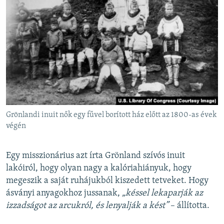
Grönlandi inuit nők egy fűvel borított ház előtt az 1800-as évek
végén
Egy misszionárius azt írta Grönland szívós inuit
lakóiról, hogy olyan nagy a kalóriahiányuk, hogy
megeszik a saját ruhájukból kiszedett tetveket. Hogy
ásványi anyagokhoz jussanak,
„késsel lekaparják az
izzadságot az arcukról, és lenyalják a kést”
– állította.