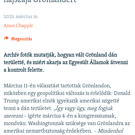
hajszája Grönlandért
EURÓPAI UNIÓ
VILÁG
2025. március 16.
Amos Chapple
KLÍMAVÁLTOZÁS
A MÚLT TANULSÁGAI
Megosztás
KÖVESSEN MINKET!
Archív fotók mutatják, hogyan vált Grönland dán
területté, és miért akarja az Egyesült Államok átvenni
a kontrolt felette.
Valamennyi RFE/RL weboldal
Március 11-én választást tartottak Grönlandon,
miközben egy geopolitikai változás is érlelődik: Donald
Trump amerikai elnök igyekszik amerikai szigetté
tenni a dán területet.
„Így vagy úgy, meg fogjuk
szerezni
– ígérte március 4-én a kongresszusnak,
mondván: Washingtonnak szüksége van Grönlandra az
amerikai nemzetbiztonság érdekében.
– Mindenhol