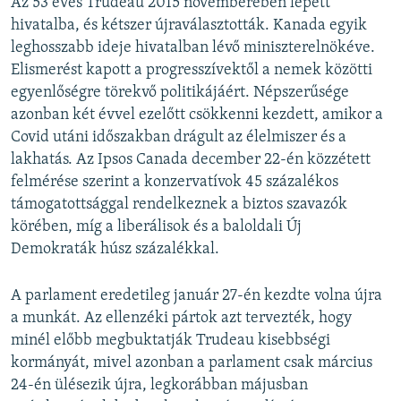
Az 53 éves Trudeau 2015 novemberében lépett
hivatalba, és kétszer újraválasztották. Kanada egyik
leghosszabb ideje hivatalban lévő miniszterelnökéve.
Elismerést kapott a progresszívektől a nemek közötti
egyenlőségre törekvő politikájáért. Népszerűsége
azonban két évvel ezelőtt csökkenni kezdett, amikor a
Covid utáni időszakban drágult az élelmiszer és a
lakhatás. Az Ipsos Canada december 22-én közzétett
felmérése szerint a konzervatívok 45 százalékos
támogatottsággal rendelkeznek a biztos szavazók
körében, míg a liberálisok és a baloldali Új
Demokraták húsz százalékkal.
A parlament eredetileg január 27-én kezdte volna újra
a munkát. Az ellenzéki pártok azt tervezték, hogy
minél előbb megbuktatják Trudeau kisebbségi
kormányát, mivel azonban a parlament csak március
24-én ülésezik újra, legkorábban májusban