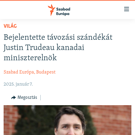
Akadálymentes
mód
Ugrás
VILÁG
a
NAPIRENDEN
Bejelentette távozási szándékát
fő
AKTUÁLIS
oldalra
Justin Trudeau kanadai
FELIRATKOZÁS
PODCASTOK
Ugrás
miniszterelnök
a
VIDEÓK
tartalomjegyzékre
Szabad Európa, Budapest
Spotify
ELEMZŐ
Ugrás
a
2025. január 7.
NER15
Feliratkozás
keresésre
SZABADON
Megosztás
TÁRSADALOM
DEMOKRÁCIA
A PÉNZ NYOMÁBAN