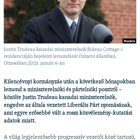
EURÓPAI UNIÓ
VILÁG
KLÍMAVÁLTOZÁS
A MÚLT TANULSÁGAI
Justin Trudeau kanadai miniszterelnök Rideau Cottage-i
KÖVESSEN MINKET!
rezidenciáján bejelenti lemondását Ontario államban,
Ottawában 2025. január 6-án
Kilencévnyi kormányzás után a következő hónapokban
Valamennyi RFE/RL weboldal
lemond a miniszterelnöki és pártelnöki posztról –
közölte Justin Trudeau kanadai miniszterelnök,
engedve az általa vezetett Liberális Párt nyomásának,
ami egyre erősebbé vált a rossz közvélemény-kutatási
adatok miatt.
A világ legjelentősebb progresszív vezetői közé tartozó,