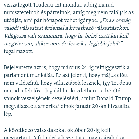
visszafogott Trudeau azt mondta: addig marad
miniszterelnök és pártelnök, amíg meg nem találják az
utódját, ami pár hónapot vehet igénybe.
„Ez az ország
valódi választást érdemel a következő választásokon.
Világossá vált számomra, hogy ha belső csatákat kell
megvívnom, akkor nem én leszek a legjobb jelölt”
–
fogalmazott.
Bejelentette azt is, hogy március 24-ig felfüggesztik a
parlament munkáját. Ez azt jelenti, hogy május előtt
nem valószínű, hogy választások lesznek, így Trudeau
marad a felelős – legalábbis kezdetben – a bénító
vámok veszélyének kezeléséért, amint Donald Trump
megválasztott amerikai elnök január 20-án hivatalba
lép.
A következő választásokat október 20-ig kell
megtartani. A felmérések szerint a magas árak és a