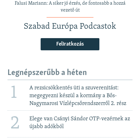
Falusi Mariann: A siker jó érzés, de fontosabb a hozzá
vezető út
Szabad Európa Podcastok
Feliratkozás
Legnépszerűbb a héten
1
A rezsicsökkentés üti a szuverenitást:
megegyezni készül a kormány a Bős-
Nagymarosi Vízlépcsőrendszerről 2. rész
2
Elege van Csányi Sándor OTP-vezérnek az
újabb adókból