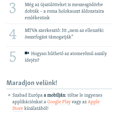
3
Még az újszülötteket is meszesgödörbe
dobták – a roma holokauszt áldozataira
emlékezünk
4
MTVA szerkesztő: Itt „nem az ellenzéki
összefogást támogatják”
5
Hogyan hűthető az atomerőmű aszály
idején?
Maradjon velünk!
Szabad Európa
a mobilján
: töltse le ingyenes
applikációnkat a
Google Play
vagy az
Apple
Store
kínálatából!