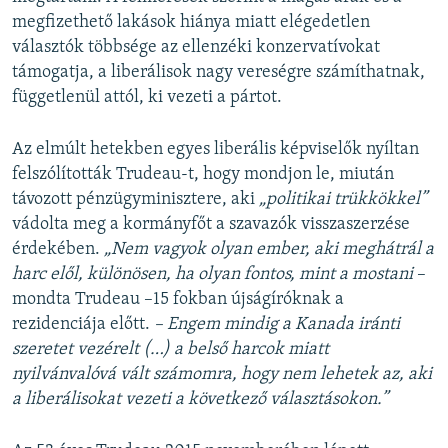
megfizethető lakások hiánya miatt elégedetlen
választók többsége az ellenzéki konzervatívokat
támogatja, a liberálisok nagy vereségre számíthatnak,
függetlenül attól, ki vezeti a pártot.
Az elmúlt hetekben egyes liberális képviselők nyíltan
felszólították Trudeau-t, hogy mondjon le, miután
távozott pénzügyminisztere, aki
„politikai trükkökkel”
vádolta meg a kormányfőt a szavazók visszaszerzése
érdekében.
„Nem vagyok olyan ember, aki meghátrál a
harc elől, különösen, ha olyan fontos, mint a mostani
–
mondta Trudeau –15 fokban újságíróknak a
rezidenciája előtt.
– Engem mindig a Kanada iránti
szeretet vezérelt (…) a belső harcok miatt
nyilvánvalóvá vált számomra, hogy nem lehetek az, aki
a liberálisokat vezeti a következő választásokon.”