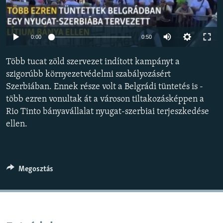
EURÓPAI UNIÓ
VILÁG
0:00
0:50
KLÍMAVÁLTOZÁS
Több tucat zöld szervezet indított kampányt a
A MÚLT TANULSÁGAI
szigorúbb környezetvédelmi szabályozásért
Szerbiában. Ennek része volt a Belgrádi tüntetés is -
KÖVESSEN MINKET!
több ezren vonultak át a városon tiltakozásképpen a
Rio Tinto bányavállalat nyugat-szerbiai terjeszkedése
ellen.
Valamennyi RFE/RL weboldal
Megosztás