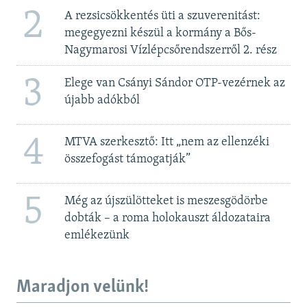
2
A rezsicsökkentés üti a szuverenitást:
megegyezni készül a kormány a Bős-
Nagymarosi Vízlépcsőrendszerről 2. rész
3
Elege van Csányi Sándor OTP-vezérnek az
újabb adókból
4
MTVA szerkesztő: Itt „nem az ellenzéki
összefogást támogatják”
5
Még az újszülötteket is meszesgödörbe
dobták – a roma holokauszt áldozataira
emlékezünk
Maradjon velünk!