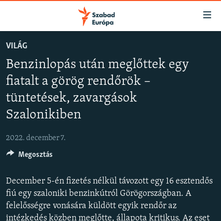
Akadálymentes
mód
Ugrás
VILÁG
a
NAPIRENDEN
Benzinlopás után meglőttek egy
fő
AKTUÁLIS
oldalra
fiatalt a görög rendőrök –
FELIRATKOZÁS
PODCASTOK
Ugrás
tüntetések, zavargások
a
VIDEÓK
tartalomjegyzékre
Szalonikiben
Spotify
ELEMZŐ
Ugrás
a
2022. december 7.
NER15
Feliratkozás
keresésre
Megosztás
SZABADON
TÁRSADALOM
December 5-én fizetés nélkül távozott egy 16 esztendős
fiú egy szaloniki benzinkútról Görögországban. A
DEMOKRÁCIA
felelősségre vonására küldött egyik rendőr az
A PÉNZ NYOMÁBAN
intézkedés közben meglőtte, állapota kritikus. Az eset