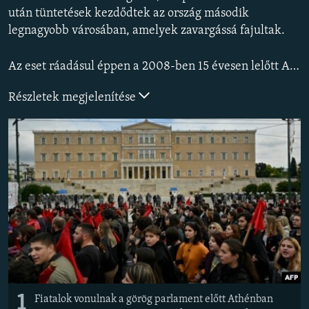
EURÓPAI UNIÓ
után tüntetések kezdődtek az ország második
legnagyobb városában, amelyek zavargássá fajultak.
VILÁG
KLÍMAVÁLTOZÁS
Az eset ráadásul éppen a 2008-ben 15 évesen lelőtt Alekszisz Grigoropulosz halálának 14. évfordulója előestéjén történt. Akkor rendőrök keveredtek szóváltásba egy csapat tizenévessel Athén egyik bevásárlóutcájában. A járőrök oldalfegyverükkel előbb figyelmeztető, majd célzott lövéseket adtak le. A rendőrség szerint a talajra céloztak, szemtanúk szerint viszont a fiatalokra lőttek.
A MÚLT TANULSÁGAI
Részletek megjelenítése
KÖVESSEN MINKET!
Valamennyi RFE/RL weboldal
1
Fiatalok vonulnak a görög parlament előtt Athénban