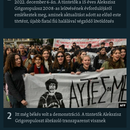
2022. december 6-án. A tüntetők a 15 éves Alekszisz
Grigoropulosz 2008-as lelövésének évfordulójáról
emlékeztek meg, aminek aktualitást adott az előző este
történt, újabb fiatal fiú halálával végződő lövöldözés
2
Itt még békés volt a demonstráció. A tüntetők Alekszisz
Grigoropuloszt ábrázoló transzparenst visznek