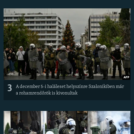
3
A december 5-i haláleset helyszínre Szalonikiben már
a rohamrendőrök is kivonultak