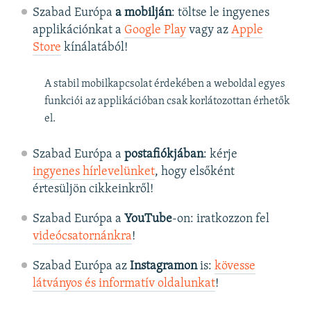
Szabad Európa
a mobilján
: töltse le ingyenes
applikációnkat a
Google Play
vagy az
Apple
Store
kínálatából!
A stabil mobilkapcsolat érdekében a weboldal egyes
funkciói az applikációban csak korlátozottan érhetők
el.
Szabad Európa a
postafiókjában
: kérje
ingyenes hírlevelünket
, hogy elsőként
értesüljön cikkeinkről!
Szabad Európa a
YouTube
-on: iratkozzon fel
videócsatornánkra
!
Szabad Európa az
Instagramon
is:
kövesse
látványos és informatív oldalunkat
! ​