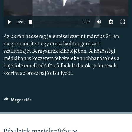
EURÓPAI UNIÓ
VILÁG
Auto
0:00
0:27
KLÍMAVÁLTOZÁS
240p
Az ukrán hadsereg jelentései szerint március 24-én
A MÚLT TANULSÁGAI
360p
megsemmisített egy orosz haditengerészeti
szállítóhajót Bergyanszk kikötőjében. A közösségi
480p
KÖVESSEN MINKET!
Auto
240p
360p
480p
médiában is közzétett felvételeken robbanások és a
720p
hajó fölé emelkedő füstfelhők láthatók. Jelentések
720p
1080p
1080p
szerint az orosz hajó elsüllyedt.
Valamennyi RFE/RL weboldal
Megosztás
Részletek megjelenítése