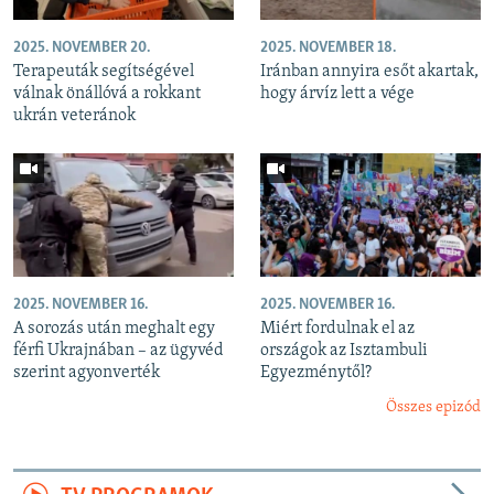
2025. NOVEMBER 20.
2025. NOVEMBER 18.
Terapeuták segítségével
Iránban annyira esőt akartak,
válnak önállóvá a rokkant
hogy árvíz lett a vége
ukrán veteránok
2025. NOVEMBER 16.
2025. NOVEMBER 16.
A sorozás után meghalt egy
Miért fordulnak el az
férfi Ukrajnában – az ügyvéd
országok az Isztambuli
szerint agyonverték
Egyezménytől?
Összes epizód