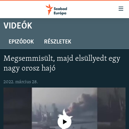
Akadálymentes
mód
Ugrás
VIDEÓK
a
NAPIRENDEN
fő
AKTUÁLIS
EPIZÓDOK
RÉSZLETEK
oldalra
PODCASTOK
Ugrás
Megsemmisült, majd elsüllyedt egy
a
VIDEÓK
tartalomjegyzékre
nagy orosz hajó
ELEMZŐ
Ugrás
a
2022. március 28.
NER15
keresésre
SZABADON
TÁRSADALOM
DEMOKRÁCIA
Jelenleg nincs elérhető tartalom
A PÉNZ NYOMÁBAN