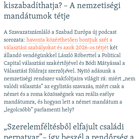
kiszabadíthatja? – A nemzetiségi
mandátumok tétje
A Szavazatszámláló a Szabad Európa új podcast
sorozata:
havonta közérthetően bontjuk szét a
választási szabályokat és azok 2026-os tétjét
két
állandó vendégünkkel László Róberttel a Political
Capital választási szakértőjével és Bódi Mátyással a
Választási földrajz szerzőj
é
vel. Nyitó adásunk a
nemzetiségi rendszer vakfoltjaira világít rá: miért „nem
valódi választás” az egylistás szavazás, miért csak a
német és a roma közösségnek van reális esélye
mandátumra, és hogyan lett a német mandátum a
„legolcsóbb” parlamenti hely?
„Szerelemféltésből elfajult családi
perpatvar”– így beszél a rendőrség a