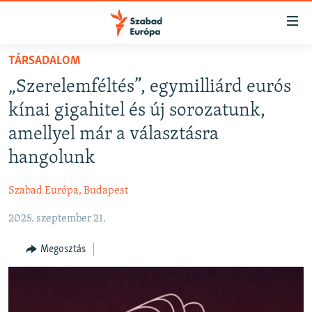
Akadálymentes
mód
Ugrás
TÁRSADALOM
a
NAPIRENDEN
„Szerelemféltés”, egymilliárd eurós
fő
AKTUÁLIS
oldalra
kínai gigahitel és új sorozatunk,
FELIRATKOZÁS
PODCASTOK
Ugrás
amellyel már a választásra
a
VIDEÓK
hangolunk
tartalomjegyzékre
Spotify
ELEMZŐ
Ugrás
Szabad Európa, Budapest
a
NER15
Feliratkozás
keresésre
2025. szeptember 21.
SZABADON
TÁRSADALOM
Megosztás
DEMOKRÁCIA
A PÉNZ NYOMÁBAN