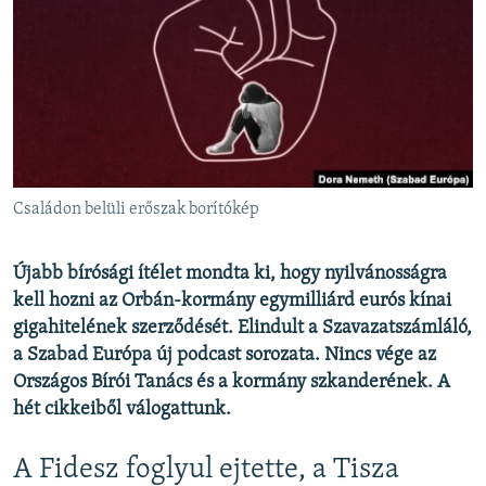
EURÓPAI UNIÓ
VILÁG
KLÍMAVÁLTOZÁS
A MÚLT TANULSÁGAI
KÖVESSEN MINKET!
Családon belüli erőszak borítókép
Újabb bírósági ítélet mondta ki, hogy nyilvánosságra
Valamennyi RFE/RL weboldal
kell hozni az Orbán-kormány egymilliárd eurós kínai
gigahitelének szerződését. Elindult a Szavazatszámláló,
a Szabad Európa új podcast sorozata. Nincs vége az
Országos Bírói Tanács és a kormány szkanderének. A
hét cikkeiből válogattunk.
A Fidesz foglyul ejtette, a Tisza