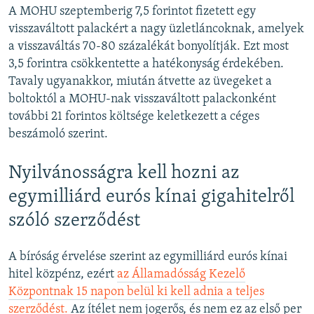
A MOHU szeptemberig 7,5 forintot fizetett egy
visszaváltott palackért a nagy üzletláncoknak, amelyek
a visszaváltás 70-80 százalékát bonyolítják. Ezt most
3,5 forintra csökkentette a hatékonyság érdekében.
Tavaly ugyanakkor, miután átvette az üvegeket a
boltoktól a MOHU-nak visszaváltott palackonként
további 21 forintos költsége keletkezett a céges
beszámoló szerint.
Nyilvánosságra kell hozni az
egymilliárd eurós kínai gigahitelről
szóló szerződést
A bíróság érvelése szerint az egymilliárd eurós kínai
hitel közpénz, ezért
az Államadósság Kezelő
Központnak 15 napon belül ki kell adnia a teljes
szerződést.
Az ítélet nem jogerős, és nem ez az első per