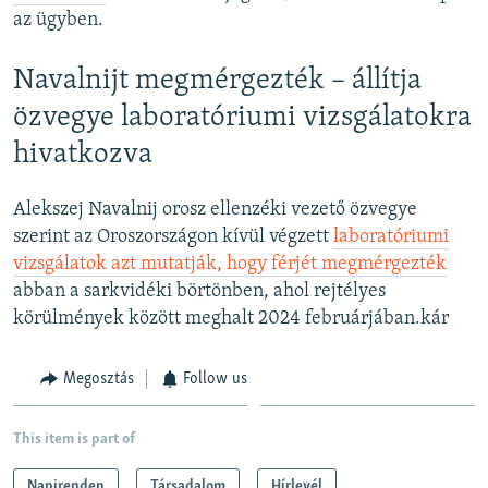
az ügyben.
Navalnijt megmérgezték – állítja
özvegye laboratóriumi vizsgálatokra
hivatkozva
Alekszej Navalnij orosz ellenzéki vezető özvegye
szerint az Oroszországon kívül végzett
laboratóriumi
vizsgálatok azt mutatják, hogy férjét megmérgezték
abban a sarkvidéki börtönben, ahol rejtélyes
körülmények között meghalt 2024 februárjában.kár
Megosztás
Follow us
This item is part of
Napirenden
Társadalom
Hírlevél