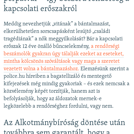
kapcsolati erőszakról
Meddig nevezhetjük „vitának” a bántalmazást,
elkerülhetetlen sorscsapásként lesújtó „családi
tragédiának” a nők meggyilkolását? Bár a kapcsolati
erőszak 12 éve önálló bűncselekmény,
a rendőrségi
beszámolók gyakran úgy tálalják ezeket az eseteket,
mintha kölcsönös szóváltások vagy maga a szeretet
vezetett volna a bántalmazáshoz.
Elemzésünk szerint a
police.hu híreiben a bagatellizáló és mentegető
kifejezések még mindig gyakoriak – és ezek nemcsak a
közvélemény képét torzítják, hanem azt is
befolyásolják, hogy az áldozatok mernek-e
legközelebb a rendőrséghez fordulni, vagy nem.
Az Alkotmánybíróság döntése után
továbbra sem garantált, hogy a