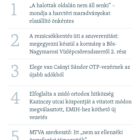
1
„A halottak oldalán nem áll senki” –
mondja a harctéri maradványokat
elszállító önkéntes
2
A rezsicsökkentés üti a szuverenitást:
megegyezni készül a kormány a Bős-
Nagymarosi Vízlépcsőrendszerről 2. rész
3
Elege van Csányi Sándor OTP-vezérnek az
újabb adókból
4
Elfoglalta a zsidó ortodox hitközség
Kazinczy utcai központját a vitatott módon
megválasztott, EMIH-hez köthető új
vezetés
5
MTVA szerkesztő: Itt „nem az ellenzéki