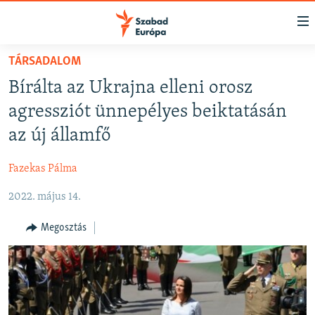
Akadálymentes
mód
Ugrás
TÁRSADALOM
a
NAPIRENDEN
Bírálta az Ukrajna elleni orosz
fő
AKTUÁLIS
oldalra
agressziót ünnepélyes beiktatásán
FELIRATKOZÁS
PODCASTOK
Ugrás
az új államfő
a
VIDEÓK
tartalomjegyzékre
Fazekas Pálma
Spotify
ELEMZŐ
Ugrás
a
2022. május 14.
NER15
Feliratkozás
keresésre
SZABADON
Megosztás
TÁRSADALOM
DEMOKRÁCIA
A PÉNZ NYOMÁBAN