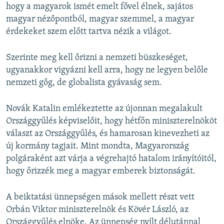
hogy a magyarok ismét emelt fővel élnek, sajátos
magyar nézőpontból, magyar szemmel, a magyar
érdekeket szem előtt tartva nézik a világot.
Szerinte meg kell őrizni a nemzeti büszkeséget,
ugyanakkor vigyázni kell arra, hogy ne legyen belőle
nemzeti gőg, de globalista gyávaság sem.
Novák Katalin emlékeztette az újonnan megalakult
Országgyűlés képviselőit, hogy hétfőn miniszterelnököt
választ az Országgyűlés, és hamarosan kinevezheti az
új kormány tagjait. Mint mondta, Magyarország
polgáraként azt várja a végrehajtó hatalom irányítóitól,
hogy őrizzék meg a magyar emberek biztonságát.
A beiktatási ünnepségen mások mellett részt vett
Orbán Viktor miniszterelnök és Kövér László, az
Országgyűlés elnöke. Az ünnepség nyílt délutánnal