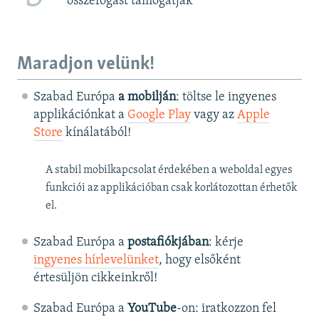
összefogást támogatják”
Maradjon velünk!
Szabad Európa
a mobilján
: töltse le ingyenes
applikációnkat a
Google Play
vagy az
Apple
Store
kínálatából!
A stabil mobilkapcsolat érdekében a weboldal egyes
funkciói az applikációban csak korlátozottan érhetők
el.
Szabad Európa a
postafiókjában
: kérje
ingyenes hírlevelünket
, hogy elsőként
értesüljön cikkeinkről!
Szabad Európa a
YouTube
-on: iratkozzon fel