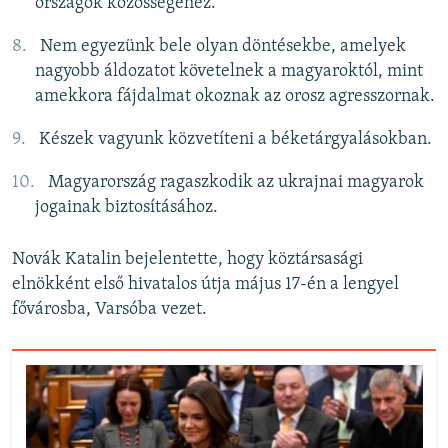
országok közösségéhez.
Nem egyezünk bele olyan döntésekbe, amelyek
nagyobb áldozatot követelnek a magyaroktól, mint
amekkora fájdalmat okoznak az orosz agresszornak.
Készek vagyunk közvetíteni a béketárgyalásokban.
Magyarország ragaszkodik az ukrajnai magyarok
jogainak biztosításához.
Novák Katalin bejelentette, hogy köztársasági
elnökként első hivatalos útja május 17-én a lengyel
fővárosba, Varsóba vezet.