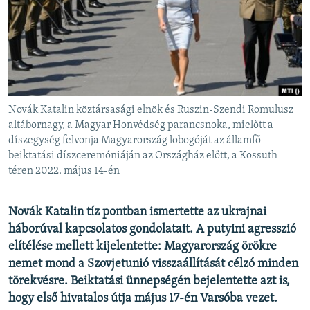
EURÓPAI UNIÓ
VILÁG
KLÍMAVÁLTOZÁS
A MÚLT TANULSÁGAI
Novák Katalin köztársasági elnök és Ruszin-Szendi Romulusz
KÖVESSEN MINKET!
altábornagy, a Magyar Honvédség parancsnoka, mielőtt a
díszegység felvonja Magyarország lobogóját az államfő
beiktatási díszceremóniáján az Országház előtt, a Kossuth
téren 2022. május 14-én
Valamennyi RFE/RL weboldal
Novák Katalin tíz pontban ismertette az ukrajnai
háborúval kapcsolatos gondolatait. A putyini agresszió
elítélése mellett kijelentette: Magyarország örökre
nemet mond a Szovjetunió visszaállítását célzó minden
törekvésre. Beiktatási ünnepségén bejelentette azt is,
hogy első hivatalos útja május 17-én Varsóba vezet.