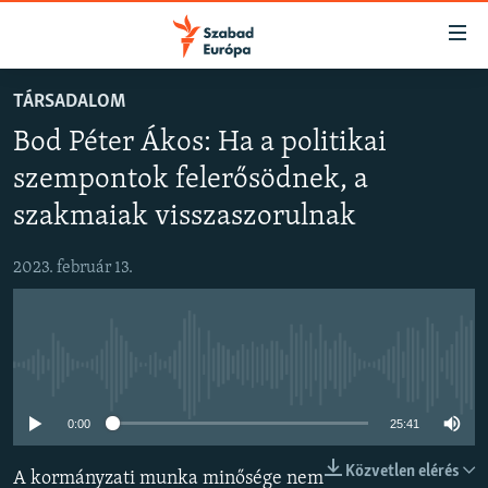
Akadálymentes
mód
Ugrás
TÁRSADALOM
a
NAPIRENDEN
Bod Péter Ákos: Ha a politikai
fő
AKTUÁLIS
oldalra
szempontok felerősödnek, a
FELIRATKOZÁS
PODCASTOK
Ugrás
szakmaiak visszaszorulnak
a
VIDEÓK
tartalomjegyzékre
Spotify
2023. február 13.
ELEMZŐ
Ugrás
a
NER15
Feliratkozás
keresésre
SZABADON
Jelenleg nincs elérhető tartalom
TÁRSADALOM
0:00
25:41
DEMOKRÁCIA
A PÉNZ NYOMÁBAN
Közvetlen elérés
A kormányzati munka minősége nem