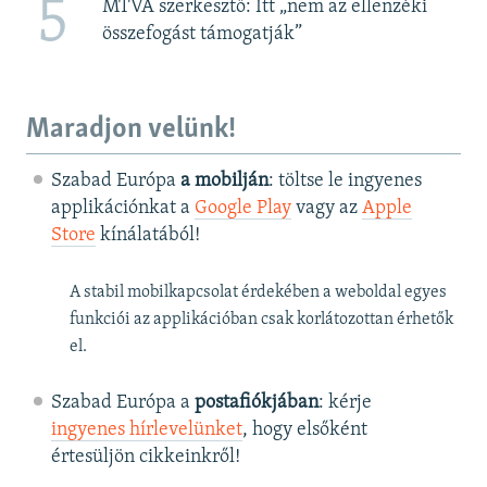
5
MTVA szerkesztő: Itt „nem az ellenzéki
összefogást támogatják”
Maradjon velünk!
Szabad Európa
a mobilján
: töltse le ingyenes
applikációnkat a
Google Play
vagy az
Apple
Store
kínálatából!
A stabil mobilkapcsolat érdekében a weboldal egyes
funkciói az applikációban csak korlátozottan érhetők
el.
Szabad Európa a
postafiókjában
: kérje
ingyenes hírlevelünket
, hogy elsőként
értesüljön cikkeinkről!