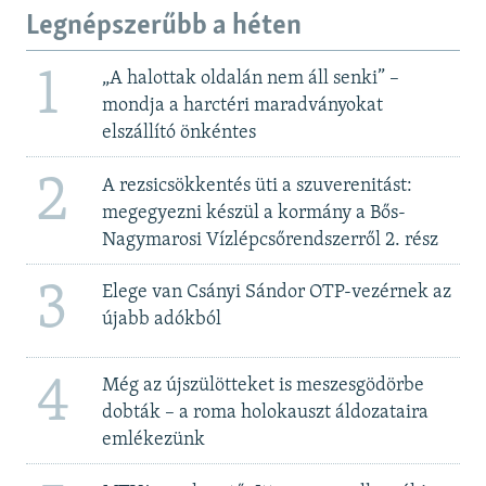
Legnépszerűbb a héten
1
„A halottak oldalán nem áll senki” –
mondja a harctéri maradványokat
elszállító önkéntes
2
A rezsicsökkentés üti a szuverenitást:
megegyezni készül a kormány a Bős-
Nagymarosi Vízlépcsőrendszerről 2. rész
3
Elege van Csányi Sándor OTP-vezérnek az
újabb adókból
4
Még az újszülötteket is meszesgödörbe
dobták – a roma holokauszt áldozataira
emlékezünk