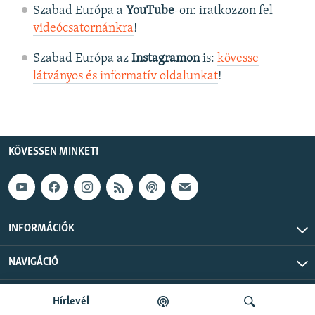
Szabad Európa a
YouTube
-on: iratkozzon fel
videócsatornánkra
!
Szabad Európa az
Instagramon
is:
kövesse
látványos és informatív oldalunkat
! ​
KÖVESSEN MINKET!
INFORMÁCIÓK
NAVIGÁCIÓ
Szabad Európa © 2026 RFE/RL, Inc. Minden jog fenntartva.
Hírlevél