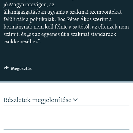
jó Magyarországon, az
EURÓPAI UNIÓ
államigazgatásban ugyanis a szakmai szempontokat
VILÁG
felülírták a politikaiak. Bod Péter Ákos szerint a
KLÍMAVÁLTOZÁS
kormánynak nem kell félnie a sajtótól, az ellenzék nem
számít, és „ez az egyenes út a szakmai standardok
A MÚLT TANULSÁGAI
csökkenéséhez”.
KÖVESSEN MINKET!
Megosztás
Valamennyi RFE/RL weboldal
Részletek megjelenítése