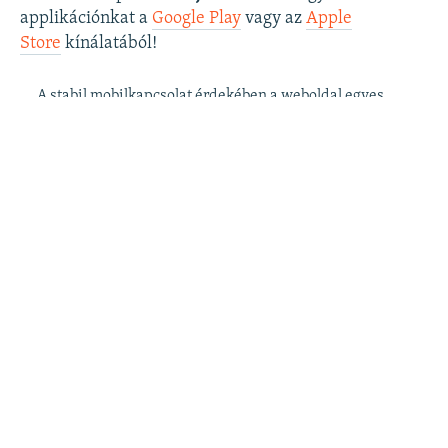
applikációnkat a
Google Play
vagy az
Apple
Store
kínálatából!
A stabil mobilkapcsolat érdekében a weboldal egyes
funkciói az applikációban csak korlátozottan érhetők
el.
Szabad Európa a
postafiókjában
: kérje
ingyenes hírlevelünket
, hogy elsőként
értesüljön cikkeinkről!
Szabad Európa a
YouTube
-on: iratkozzon fel
videócsatornánkra
!
Szabad Európa az
Instagramon
is:
kövesse
látványos és informatív oldalunkat
! ​