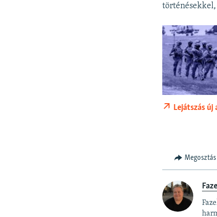
történésekkel,
Lejátszás új
Megosztás
Faz
Faze
harm