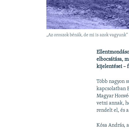
„Az oroszok bénák, de mi is azok vagyunk”
Ellentmondásos
elbocsátása, m
kijelentései –
Több nagyon sú
kapcsolatban B
Magyar Honvéds
vetni annak, 
rendelt el, és 
Kósa András, 