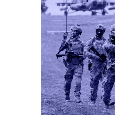
EURÓPAI UNIÓ
VILÁG
KLÍMAVÁLTOZÁS
A MÚLT TANULSÁGAI