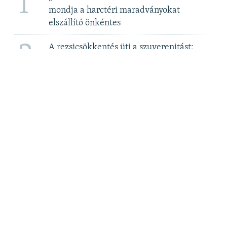
1
mondja a harctéri maradványokat
elszállító önkéntes
2
A rezsicsökkentés üti a szuverenitást:
megegyezni készül a kormány a Bős-
Nagymarosi Vízlépcsőrendszerről 2. rész
3
Elege van Csányi Sándor OTP-vezérnek az
újabb adókból
4
MTVA szerkesztő: Itt „nem az ellenzéki
összefogást támogatják”
5
Még az újszülötteket is meszesgödörbe
dobták – a roma holokauszt áldozataira
emlékezünk