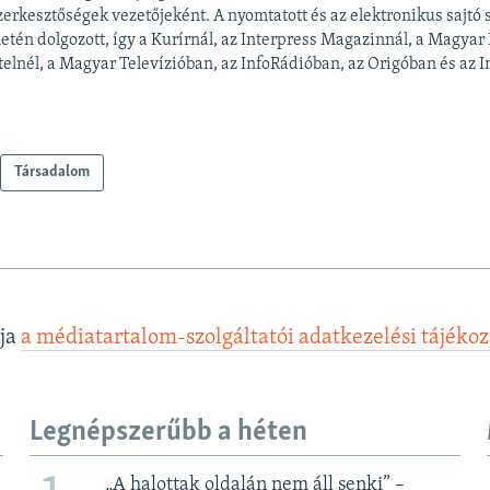
zerkesztőségek vezetőjeként. A nyomtatott és az elektronikus sajtó
letén dolgozott, így a Kurírnál, az Interpress Magazinnál, a Magyar
elnél, a Magyar Televízióban, az InfoRádióban, az Origóban és az In
Társadalom
lja
a médiatartalom-szolgáltatói adatkezelési tájéko
Legnépszerűbb a héten
„A halottak oldalán nem áll senki” –