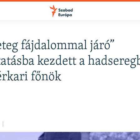
teg fájdalommal járó”
FELIRATKOZÁS
tatásba kezdett a hadsereg
érkari főnök
Apple Podcasts
Spotify
Feliratkozás