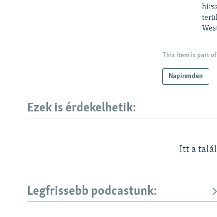
hírs
terü
West
This item is part of
Napirenden
Ezek is érdekelhetik:
Itt a talá
Legfrissebb podcastunk:
KÖVESSEN MINKET!