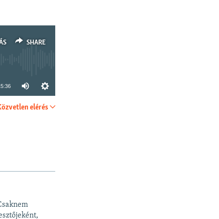
ÁS
SHARE
15:36
Közvetlen elérés
SHARE
 Csaknem
esztőjeként,