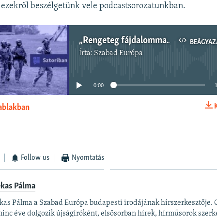
 ezekről beszélgetünk vele podcastsorozatunkban.
„Rengeteg fájdalommal járó” változtatásba kezdett a hadseregben az új vezérkari főnök
BEÁGYAZ
Írta:
Szabad Európa
Jelenleg nincs elérhető tartalom
0:00
 ablakban
BEÁGYAZÁS
Follow us
Nyomtatás
ekas Pálma
kas Pálma a Szabad Európa budapesti irodájának hírszerkesztője.
inc éve dolgozik újságíróként, elsősorban hírek, hírműsorok szerk