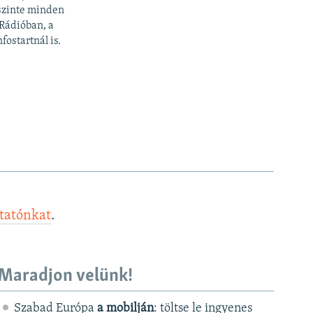
 szinte minden
 Rádióban, a
fostartnál is.
ztatónkat
.
Maradjon velünk!
Szabad Európa
a mobilján
: töltse le ingyenes