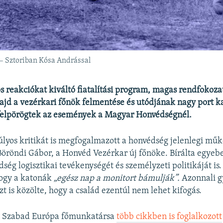
 – Sztoriban Kósa Andrással
 reakciókat kiváltó fiatalítási program, magas rendfokozat
ajd a vezérkari főnök felmentése és utódjának nagy port k
 felpörögtek az események a Magyar Honvédségnél.
lyos kritikát is megfogalmazott a honvédség jelenlegi mű
öröndi Gábor, a Honvéd Vezérkar új főnöke. Bírálta egyebe
ég logisztikai tevékenységét és személyzeti politikáját is.
hogy a katonák
„egész nap a monitort bámulják”.
Azonnali g
azt is közölte, hogy a család ezentúl nem lehet kifogás.
a Szabad Európa főmunkatársa
több cikkben is foglalkozott