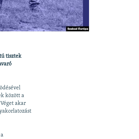
ú tisztek
avaró
ködésével
k között a
 Véget akar
yakorlatozást
a