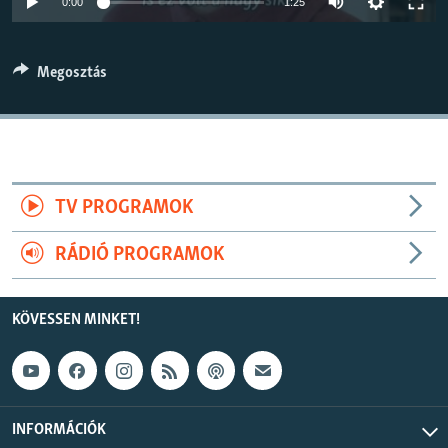
0:00
1:25
EURÓPAI UNIÓ
240p
VILÁG
360p
Megosztás
KLÍMAVÁLTOZÁS
480p
Auto
240p
360p
480p
A MÚLT TANULSÁGAI
720p
720p
1080p
1080p
KÖVESSEN MINKET!
TV PROGRAMOK
RÁDIÓ PROGRAMOK
Valamennyi RFE/RL weboldal
KÖVESSEN MINKET!
INFORMÁCIÓK