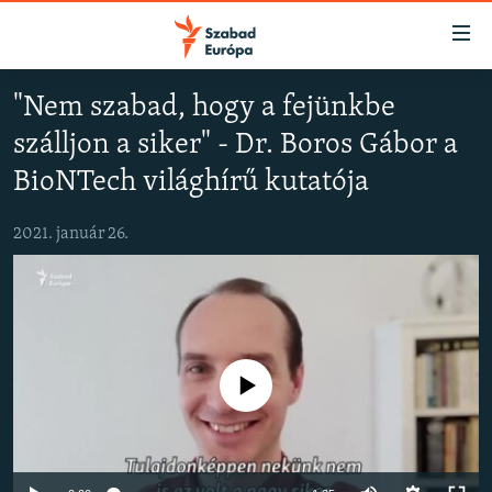
Akadálymentes
mód
Ugrás
"Nem szabad, hogy a fejünkbe
a
NAPIRENDEN
szálljon a siker" - Dr. Boros Gábor a
fő
AKTUÁLIS
oldalra
BioNTech világhírű kutatója
PODCASTOK
Ugrás
a
2021. január 26.
VIDEÓK
tartalomjegyzékre
ELEMZŐ
Ugrás
a
NER15
keresésre
SZABADON
Jelenleg nincs elérhető tartalom
TÁRSADALOM
DEMOKRÁCIA
A PÉNZ NYOMÁBAN
Auto