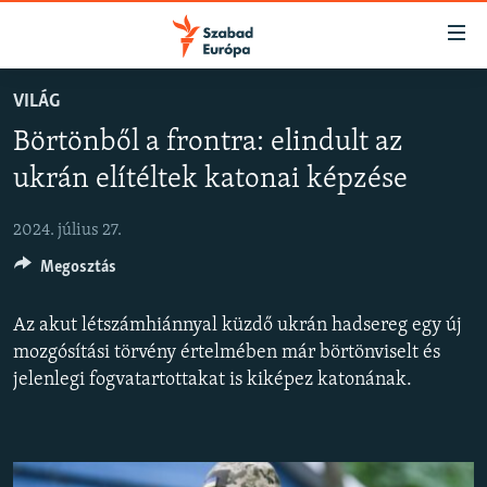
Akadálymentes
mód
Ugrás
VILÁG
a
NAPIRENDEN
Börtönből a frontra: elindult az
fő
AKTUÁLIS
oldalra
ukrán elítéltek katonai képzése
FELIRATKOZÁS
PODCASTOK
Ugrás
a
2024. július 27.
VIDEÓK
tartalomjegyzékre
Spotify
Megosztás
ELEMZŐ
Ugrás
a
NER15
Az akut létszámhiánnyal küzdő ukrán hadsereg egy új
Feliratkozás
keresésre
SZABADON
mozgósítási törvény értelmében már börtönviselt és
jelenlegi fogvatartottakat is kiképez katonának.
TÁRSADALOM
DEMOKRÁCIA
A PÉNZ NYOMÁBAN