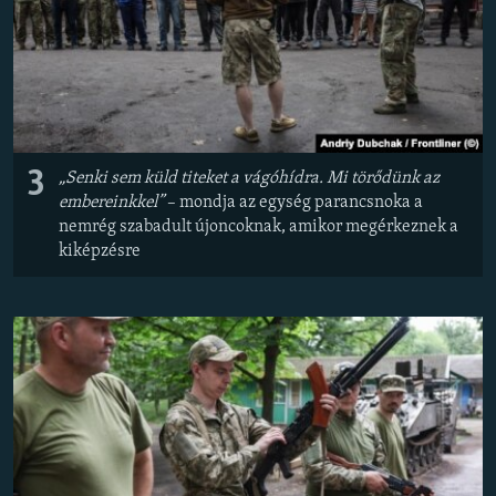
3
„Senki sem küld titeket a vágóhídra. Mi törődünk az
embereinkkel”
– mondja az egység parancsnoka a
nemrég szabadult újoncoknak, amikor megérkeznek a
kiképzésre