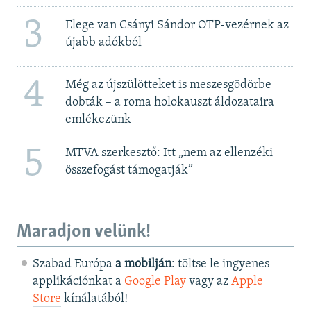
3
Elege van Csányi Sándor OTP-vezérnek az
újabb adókból
4
Még az újszülötteket is meszesgödörbe
dobták – a roma holokauszt áldozataira
emlékezünk
5
MTVA szerkesztő: Itt „nem az ellenzéki
összefogást támogatják”
Maradjon velünk!
Szabad Európa
a mobilján
: töltse le ingyenes
applikációnkat a
Google Play
vagy az
Apple
Store
kínálatából!