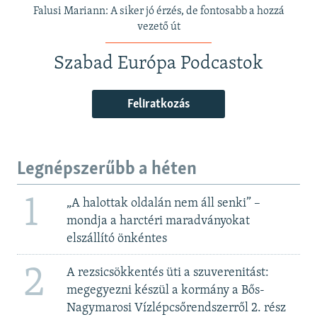
Falusi Mariann: A siker jó érzés, de fontosabb a hozzá
vezető út
Szabad Európa Podcastok
Feliratkozás
Legnépszerűbb a héten
1
„A halottak oldalán nem áll senki” –
mondja a harctéri maradványokat
elszállító önkéntes
2
A rezsicsökkentés üti a szuverenitást:
megegyezni készül a kormány a Bős-
Nagymarosi Vízlépcsőrendszerről 2. rész