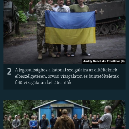
2
A jogosultsághoz a katonai szolgálatra az elítélteknek
elbeszélgetésen, orvosi vizsgálaton és büntetőítéletük
felülvizsgálatán kell átesniük