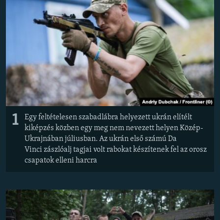
EURÓPAI UNIÓ
VILÁG
KLÍMAVÁLTOZÁS
A MÚLT TANULSÁGAI
KÖVESSEN MINKET!
1
Egy feltételesen szabadlábra helyezett ukrán elítélt
kiképzés közben egy meg nem nevezett helyen Közép-
Valamennyi RFE/RL weboldal
Ukrajnában júliusban. Az ukrán első számú Da
Vinci zászlóalj tagjai volt rabokat készítenek fel az orosz
csapatok elleni harcra