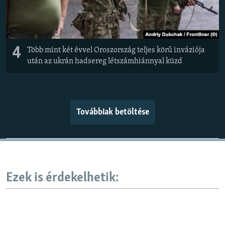
4
Több mint két évvel Oroszország teljes körű inváziója
után az ukrán hadsereg létszámhiánnyal küzd
Továbbiak betöltése
Ezek is érdekelhetik: