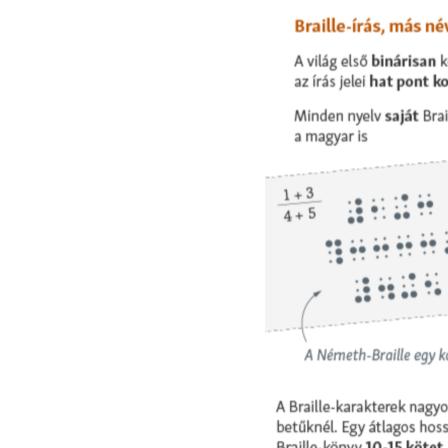
EURÓPAI UNIÓ
VILÁG
KLÍMAVÁLTOZÁS
A MÚLT TANULSÁGAI