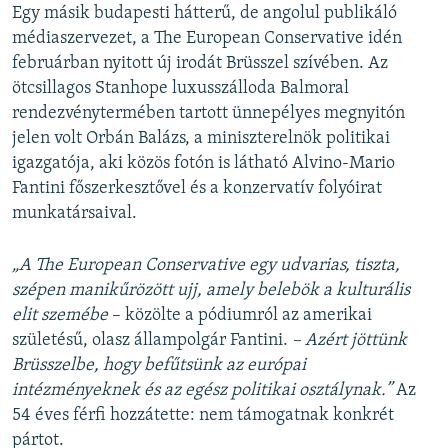
Egy másik budapesti hátterű, de angolul publikáló
médiaszervezet, a The European Conservative idén
februárban nyitott új irodát Brüsszel szívében. Az
ötcsillagos Stanhope luxusszálloda Balmoral
rendezvénytermében tartott ünnepélyes megnyitón
jelen volt Orbán Balázs, a miniszterelnök politikai
igazgatója, aki közös fotón is látható Alvino-Mario
Fantini főszerkesztővel és a konzervatív folyóirat
munkatársaival.
„A The European Conservative egy udvarias, tiszta,
szépen manikűrözött ujj, amely belebök a kulturális
elit szemébe
– közölte a pódiumról az amerikai
születésű, olasz állampolgár Fantini.
– Azért jöttünk
Brüsszelbe, hogy befűtsünk az európai
intézményeknek és az egész politikai osztálynak.”
Az
54 éves férfi hozzátette: nem támogatnak konkrét
pártot.