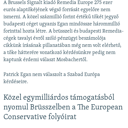
A Brussels Signalt kiadó Remedia Europe 275 ezer
eurós alaptőkéjének végső forrását egyelőre nem
ismerni. A közel százmillió forint értékű tőkét jegyző
budapesti céget ugyanis Egan mindössze hárommillió
forinttal hozta létre. A brüsszeli és budapesti Remedia-
cégek tavalyi évről szóló pénzügyi beszámolója
cikkünk írásának pillanatában még nem volt elérhető,
a tőke hátterére vonatkozó kérdésünkre pedig nem
kaptunk érdemi választ Mosbachertől.
Patrick Egan nem válaszolt a Szabad Európa
kérdéseire.
Közel egymilliárdos támogatásból
nyomul Brüsszelben a The European
Conservative folyóirat