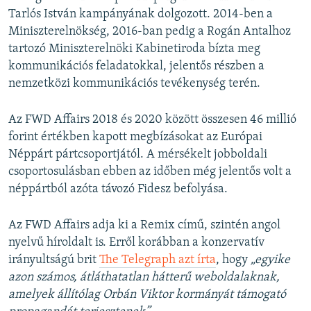
Tarlós István kampányának dolgozott. 2014-ben a
Miniszterelnökség, 2016-ban pedig a Rogán Antalhoz
tartozó Miniszterelnöki Kabinetiroda bízta meg
kommunikációs feladatokkal, jelentős részben a
nemzetközi kommunikációs tevékenység terén.
Az FWD Affairs 2018 és 2020 között összesen 46 millió
forint értékben kapott megbízásokat az Európai
Néppárt pártcsoportjától. A mérsékelt jobboldali
csoportosulásban ebben az időben még jelentős volt a
néppártból azóta távozó Fidesz befolyása.
Az FWD Affairs adja ki a Remix című, szintén angol
nyelvű híroldalt is. Erről korábban a konzervatív
irányultságú brit
The Telegraph azt írta
, hogy
„egyike
azon számos, átláthatatlan hátterű weboldalaknak,
amelyek állítólag Orbán Viktor kormányát támogató