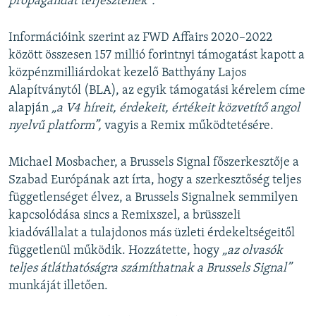
propagandát terjesztenek”.
Információink szerint az FWD Affairs 2020–2022
között összesen 157 millió forintnyi támogatást kapott a
közpénzmilliárdokat kezelő Batthyány Lajos
Alapítványtól (BLA), az egyik támogatási kérelem címe
alapján
„a V4 híreit, érdekeit, értékeit közvetítő angol
nyelvű platform”,
vagyis a Remix működtetésére.
Michael Mosbacher, a Brussels Signal főszerkesztője a
Szabad Európának azt írta, hogy a szerkesztőség teljes
függetlenséget élvez, a Brussels Signalnek semmilyen
kapcsolódása sincs a Remixszel, a brüsszeli
kiadóvállalat a tulajdonos más üzleti érdekeltségeitől
függetlenül működik. Hozzátette, hogy
„az olvasók
teljes átláthatóságra számíthatnak a Brussels Signal”
munkáját illetően.