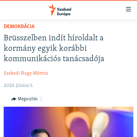
Akadálymentes
mód
Ugrás
DEMOKRÁCIA
a
NAPIRENDEN
Brüsszelben indít híroldalt a
fő
AKTUÁLIS
oldalra
kormány egyik korábbi
FELIRATKOZÁS
PODCASTOK
Ugrás
kommunikációs tanácsadója
a
VIDEÓK
tartalomjegyzékre
Sarkadi Nagy Márton
Spotify
ELEMZŐ
Ugrás
a
2023. június 5.
NER15
Feliratkozás
keresésre
SZABADON
Megosztás
TÁRSADALOM
DEMOKRÁCIA
A PÉNZ NYOMÁBAN