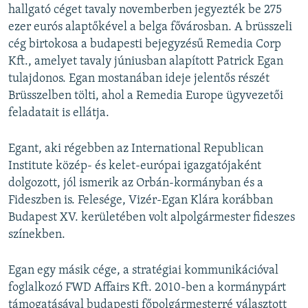
hallgató céget tavaly novemberben jegyezték be 275
ezer eurós alaptőkével a belga fővárosban. A brüsszeli
cég birtokosa a budapesti bejegyzésű Remedia Corp
Kft., amelyet tavaly júniusban alapított Patrick Egan
tulajdonos. Egan mostanában ideje jelentős részét
Brüsszelben tölti, ahol a Remedia Europe ügyvezetői
feladatait is ellátja.
Egant, aki régebben az International Republican
Institute közép- és kelet-európai igazgatójaként
dolgozott, jól ismerik az Orbán-kormányban és a
Fideszben is. Felesége, Vizér-Egan Klára korábban
Budapest XV. kerületében volt alpolgármester fideszes
színekben.
Egan egy másik cége, a stratégiai kommunikációval
foglalkozó FWD Affairs Kft. 2010-ben a kormánypárt
támogatásával budapesti főpolgármesterré választott