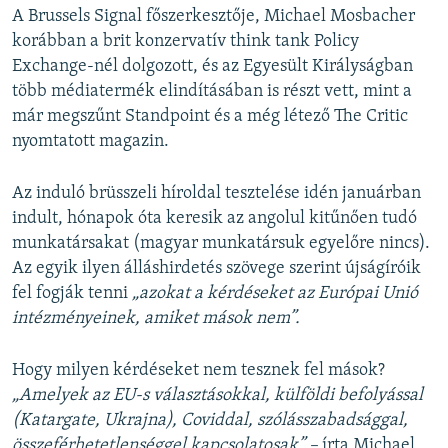
A Brussels Signal főszerkesztője, Michael Mosbacher
korábban a brit konzervatív think tank Policy
Exchange-nél dolgozott, és az Egyesült Királyságban
több médiatermék elindításában is részt vett, mint a
már megszűnt Standpoint és a még létező The Critic
nyomtatott magazin.
Az induló brüsszeli híroldal tesztelése idén januárban
indult, hónapok óta keresik az angolul kitűnően tudó
munkatársakat (magyar munkatársuk egyelőre nincs).
Az egyik ilyen álláshirdetés szövege szerint újságíróik
fel fogják tenni
„azokat a kérdéseket az Európai Unió
intézményeinek, amiket mások nem”.
Hogy milyen kérdéseket nem tesznek fel mások?
„Amelyek az EU-s választásokkal, külföldi befolyással
(Katargate, Ukrajna), Coviddal, szólásszabadsággal,
összeférhetetlenséggel kapcsolatosak” –
írta Michael