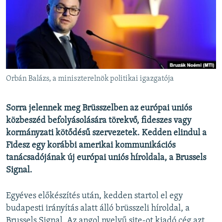
EURÓPAI UNIÓ
VILÁG
KLÍMAVÁLTOZÁS
A MÚLT TANULSÁGAI
Orbán Balázs, a miniszterelnök politikai igazgatója
KÖVESSEN MINKET!
Sorra jelennek meg Brüsszelben az európai uniós
közbeszéd befolyásolására törekvő, fideszes vagy
kormányzati kötődésű szervezetek.
Kedden elindul a
Valamennyi RFE/RL weboldal
Fidesz egy korábbi amerikai kommunikációs
tanácsadójának új európai uniós híroldala, a Brussels
Signal.
Egyéves előkészítés után, kedden startol el egy
budapesti irányítás alatt álló brüsszeli híroldal, a
Brussels Signal. Az angol nyelvű site-ot kiadó cég azt