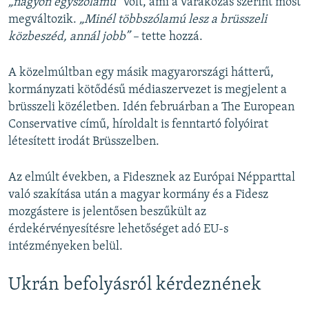
„nagyon egyszólamú”
volt, ami a várakozás szerint most
megváltozik.
„Minél többszólamú lesz a brüsszeli
közbeszéd, annál jobb” –
tette hozzá.
A közelmúltban egy másik magyarországi hátterű,
kormányzati kötődésű médiaszervezet is megjelent a
brüsszeli közéletben. Idén februárban a The European
Conservative című, híroldalt is fenntartó folyóirat
létesített irodát Brüsszelben.
Az elmúlt években, a Fidesznek az Európai Népparttal
való szakítása után a magyar kormány és a Fidesz
mozgástere is jelentősen beszűkült az
érdekérvényesítésre lehetőséget adó EU-s
intézményeken belül.
Ukrán befolyásról kérdeznének