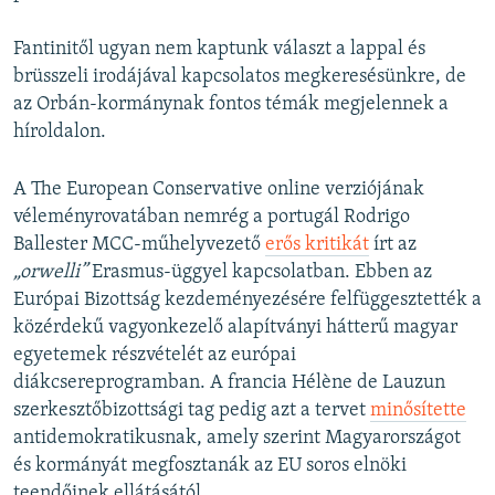
Fantinitől ugyan nem kaptunk választ a lappal és
brüsszeli irodájával kapcsolatos megkeresésünkre, de
az Orbán-kormánynak fontos témák megjelennek a
híroldalon.
A The European Conservative online verziójának
véleményrovatában nemrég a portugál Rodrigo
Ballester MCC-műhelyvezető
erős kritikát
írt az
„orwelli”
Erasmus-üggyel kapcsolatban. Ebben az
Európai Bizottság kezdeményezésére felfüggesztették a
közérdekű vagyonkezelő alapítványi hátterű magyar
egyetemek részvételét az európai
diákcsereprogramban. A francia Hélène de Lauzun
szerkesztőbizottsági tag pedig azt a tervet
minősítette
antidemokratikusnak, amely szerint Magyarországot
és kormányát megfosztanák az EU soros elnöki
teendőinek ellátásától.