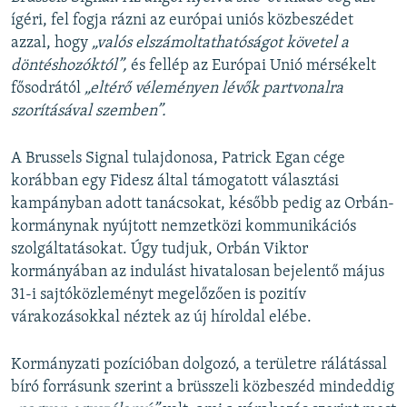
ígéri, fel fogja rázni az európai uniós közbeszédet
azzal, hogy
„valós elszámoltathatóságot követel a
döntéshozóktól”,
és fellép az Európai Unió mérsékelt
fősodrától
„eltérő véleményen lévők partvonalra
szorításával szemben”.
A Brussels Signal tulajdonosa, Patrick Egan cége
korábban
egy Fidesz által támogatott választási
kampányban adott tanácsokat, később pedig az Orbán-
kormánynak nyújtott nemzetközi kommunikációs
szolgáltatásokat. Úgy tudjuk, Orbán Viktor
kormányában az indulást hivatalosan bejelentő május
31-i sajtóközleményt megelőzően is pozitív
várakozásokkal néztek az új híroldal elébe.
Kormányzati pozícióban dolgozó, a területre rálátással
bíró forrásunk szerint a brüsszeli közbeszéd mindeddig