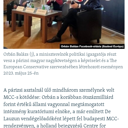
Orbán Balázs (j), a miniszterelnök politikai igazgatója részt
vesz a párizsi magyar nagykövetségen a képviselet és a The
European Conservative szervezésében létrehozott eseményen
2023. május 25-én
A párizsi asztalnál ülő mindhárom személynek volt
MCC-s kötődése: Orbán a korábban ötszázmilliárd
forint értékű állami vagyonnal megtámogatott
intézmény kuratóriumi elnöke, a már említett De
Lauzun vendégelőadóként lépett fel budapesti MCC-
rendezvényen, a holland bejegyzésű Centre for