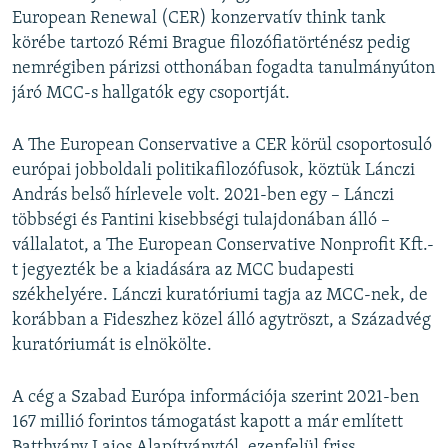
European Renewal (CER) konzervatív think tank
körébe tartozó Rémi Brague filozófiatörténész pedig
nemrégiben párizsi otthonában fogadta tanulmányúton
járó MCC-s hallgatók egy csoportját.
A The European Conservative a CER körül csoportosuló
európai jobboldali politikafilozófusok, köztük Lánczi
András belső hírlevele volt. 2021-ben egy – Lánczi
többségi és Fantini kisebbségi tulajdonában álló –
vállalatot, a The European Conservative Nonprofit Kft.-
t jegyezték be a kiadására az MCC budapesti
székhelyére. Lánczi kuratóriumi tagja az MCC-nek, de
korábban a Fideszhez közel álló agytröszt, a Századvég
kuratóriumát is elnökölte.
A cég a Szabad Európa információja szerint 2021-ben
167 millió forintos támogatást kapott a már említett
Batthyány Lajos Alapítványtól, ezenfelül friss