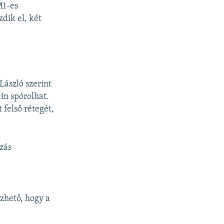
M1-es
dik el, két
László szerint
in spórolhat.
 felső rétegét,
zás
ezhető, hogy a