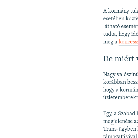
A kormány tul
esetében közfe
látható esemén
tudta, hogy idé
meg a
koncess
De miért 
Nagy valószínű
korábban beszá
hogy a kormán
üzletemberekne
Egy, a Szabad 
megjelenése a
Trans-ügyben h
támogatásával 