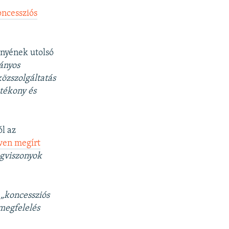
oncessziós
ényének utolsó
ányos
özszolgáltatás
atékony és
.
ól az
lven megírt
ogviszonyok
a
„koncessziós
megfelelés