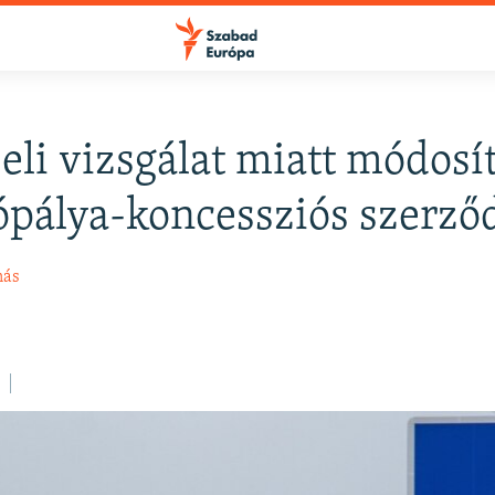
eli vizsgálat miatt módosí
FELIRATKOZÁS
ópálya-koncessziós szerző
Apple Podcasts
más
Spotify
Feliratkozás