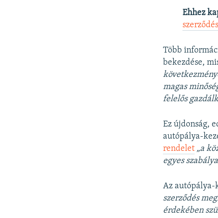
Ehhez ka
szerződés
Több informáci
bekezdése, mi
következmények
magas minőségi
felelős gazdál
Ez újdonság, e
autópálya-keze
rendelet
„a kö
egyes szabálya
Az autópálya-k
szerződés meg
érdekében szü