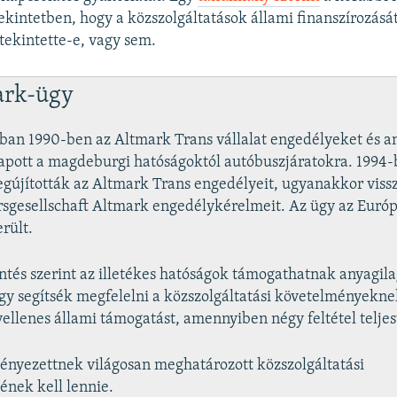
ekintetben, hogy a közszolgáltatások állami finanszírozásá
ekintette-e, vagy sem.
ark-ügy
an 1990-ben az Altmark Trans vállalat engedélyeket és a
apott a magdeburgi hatóságoktól autóbuszjáratokra. 1994
gújították az Altmark Trans engedélyeit, ugyanakkor vissz
sgesellschaft Altmark engedélykérelmeit. Az ügy az Európ
rült.
ntés szerint az illetékes hatóságok támogathatnak anyagil
ogy segítsék megfelelni a közszolgáltatási követelményekn
yellenes állami támogatást, amennyiben négy feltétel teljes
ényezettnek világosan meghatározott közszolgáltatási
ének kell lennie.