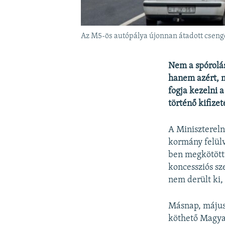
Az M5-ös autópálya újonnan átadott csenge
Nem a spórolás
hanem azért, m
fogja kezelni 
történő kifizet
A Miniszterel
kormány felülv
ben megkötött 
koncessziós sz
nem derült ki, 
Másnap, május 
köthető Magyar