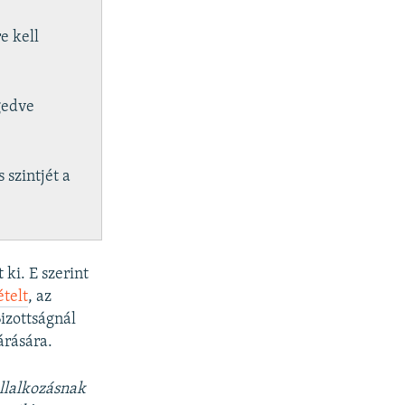
e kell
gedve
 szintjét a
ki. E szerint
ételt
, az
izottságnál
árására.
llalkozásnak