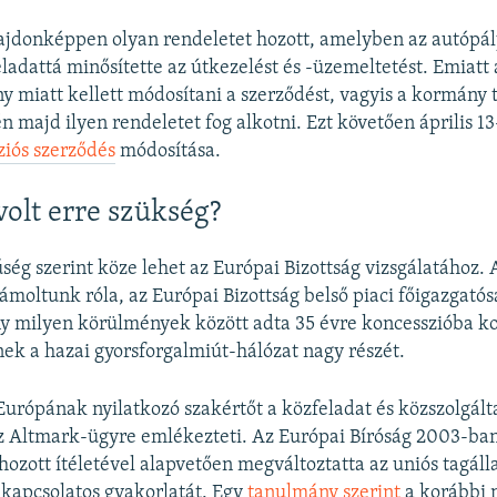
ajdonképpen olyan rendeletet hozott, amelyben az autópá
ladattá minősítette az útkezelést és -üzemeltetést. Emiatt
y miatt kellett módosítani a szerződést, vagyis a kormány
n majd ilyen rendeletet fog alkotni. Ezt követően április 13
ziós szerződés
módosítása.
volt erre szükség?
ség szerint köze lehet az Európai Bizottság vizsgálatához.
moltunk róla, az Európai Bizottság belső piaci főigazgatósá
y milyen körülmények között adta 35 évre koncesszióba k
k a hazai gyorsforgalmiút-hálózat nagy részét.
Európának nyilatkozó szakértőt a közfeladat és közszolgált
z Altmark-ügyre emlékezteti. Az Európai Bíróság 2003-ba
ozott ítéletével alapvetően megváltoztatta az uniós tagál
kapcsolatos gyakorlatát. Egy
tanulmány szerint
a korábbi 