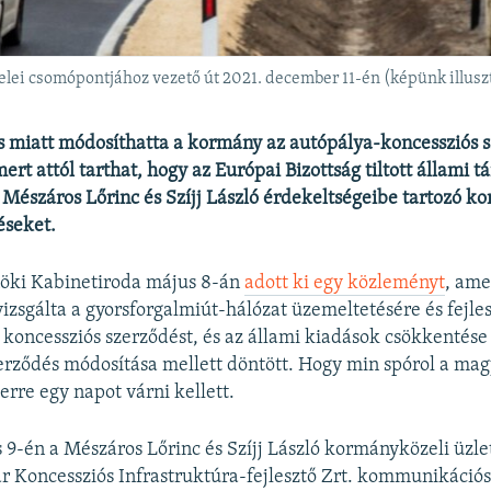
lei csomópontjához vezető út 2021. december 11-én (képünk illusz
 miatt módosíthatta a kormány az autópálya-koncessziós s
ert attól tarthat, hogy az Európai Bizottság tiltott állami 
a Mészáros Lőrinc és Szíjj László érdekeltségeibe tartozó 
éseket.
nöki Kabinetiroda május 8-án
adott ki egy közleményt
, ame
izsgálta a gyorsforgalmiút-hálózat üzemeltetésére és fejle
koncessziós szerződést, és az állami kiadások csökkentés
erződés módosítása mellett döntött. Hogy min spórol a mag
erre egy napot várni kellett.
9-én a Mészáros Lőrinc és Szíjj László kormányközeli üz
 Koncessziós Infrastruktúra-fejlesztő Zrt. kommunikációs