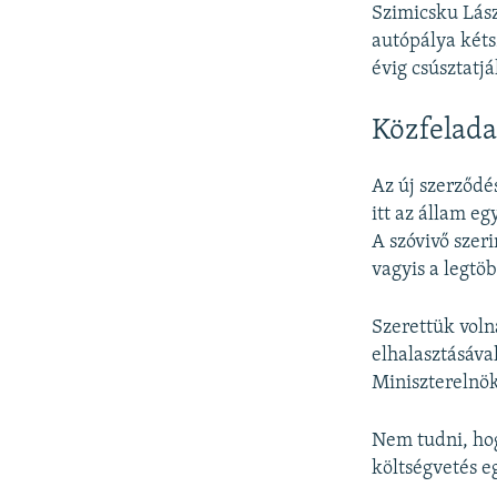
Szimicsku Lás
autópálya kéts
évig csúsztatjá
Közfelada
Az új szerződé
itt az állam e
A szóvivő szeri
vagyis a legtö
Szerettük voln
elhalasztásáva
Miniszterelnök
Nem tudni, hog
költségvetés e