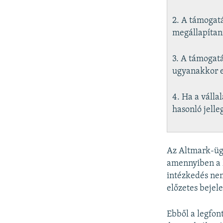
2. A támogatá
megállapítan
3. A támogat
ugyanakkor e
4. Ha a válla
hasonló jelle
Az Altmark-ügy
amennyiben a k
intézkedés nem
előzetes bejel
Ebből a legfon