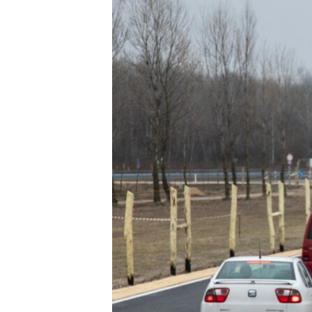
EURÓPAI UNIÓ
VILÁG
KLÍMAVÁLTOZÁS
A MÚLT TANULSÁGAI