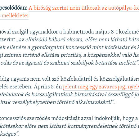
pcsolódóan:
A bíróság szerint nem titkosak az autópálya-k
 mellékletei
óval szolgál ugyanakkor a kabinetiroda május 8-i közlem
szerint
„az elhúzódó háború okozta, előre nem látható hátr
 ellenére a gyorsforgalmi koncesszió mint közfeladat és k
 szinten történő ellátása prioritás, a közpénzekkel való h
kodás és az ágazati és szakmai szabályok betartása mellett”
ddig ugyanis nem volt szó közfeladatról és közszolgáltatásr
lés esetében. Április 5-én
jelent meg egy zavaros jogi nye
zfeladatok és közszolgáltatások biztosításával összefüggő j
inak veszélyhelyzetben történő alkalmazásáról”.
oncessziós szerződés módosítását azzal indokolják, hogy 
kötésekor előre nem látható kormányrendeletnek történő 
kséges”.