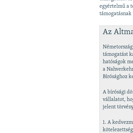
egyértelmű a t
támogatásnak t
Az Altm
Németországb
támogatást k
hatóságok me
a Nahverkehr
Bírósághoz ke
A bírósági dö
vállalatot, h
jelent törvén
1. A kedvezm
kötelezettség