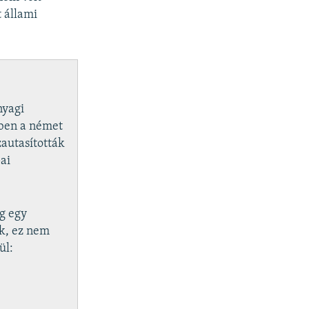
t állami
nyagi
-ben a német
autasították
ai
ag egy
ek, ez nem
ül: