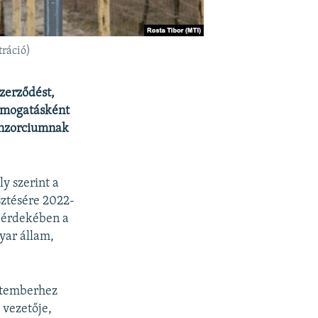
tráció)
zerződést,
támogatásként
konzorciumnak
ly szerint a
sztésére 2022-
e érdekében a
yar állam,
letemberhez
 vezetője,