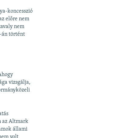
lya-koncesszió
 az előre nem
 tavaly nem
-án történt
 Ahogy
ga vizsgálja,
ormányközeli
atás
n az Altmark
lamok állami
nem volt