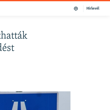
Hírlevél
thatták
dést