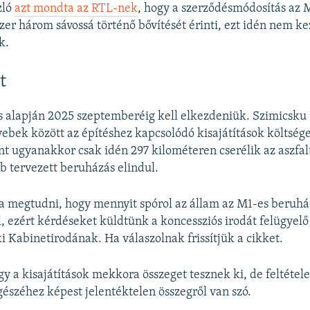
zló
azt mondta az RTL-nek
, hogy a szerződésmódosítás az 
zer három sávossá történő bővítését érinti, ezt idén nem kez
k.
t
s alapján 2025 szeptemberéig kell elkezdeniük. Szimicsku 
gyebek között az építéshez kapcsolódó kisajátítások költsége
nt ugyanakkor csak idén 297 kilométeren cserélik az aszfalt
bb tervezett beruházás elindul.
a megtudni, hogy mennyit spórol az állam az M1-es beruhá
l, ezért kérdéseket küldtünk a koncessziós irodát felügyelő
i Kabinetirodának. Ha válaszolnak frissítjük a cikket.
y a kisajátítások mekkora összeget tesznek ki, de feltétel
gészéhez képest jelentéktelen összegről van szó.