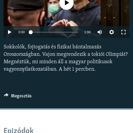
Jelenleg nincs elérhető tartalom
EURÓPAI UNIÓ
VILÁG
KLÍMAVÁLTOZÁS
Auto
0:00
1:04
A MÚLT TANULSÁGAI
240p
Sokkolók, fojtogatás és fizikai bántalmazás
360p
KÖVESSEN MINKET!
Oroszországban. Vajon megrendezik a tokiói Olimpiát?
Megnéztük, mi minden áll a magyar politikusok
480p
Auto
240p
360p
480p
vagyonnyilatkozatában. A hét 1 percben.
720p
720p
1080p
Valamennyi RFE/RL weboldal
1080p
Megosztás
Epizódok