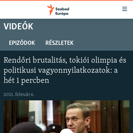
Akadálymentes
mód
Ugrás
VIDEÓK
a
NAPIRENDEN
fő
AKTUÁLIS
EPIZÓDOK
RÉSZLETEK
oldalra
PODCASTOK
Ugrás
Rendőri brutalitás, tokiói olimpia és
a
VIDEÓK
tartalomjegyzékre
politikusi vagyonnyilatkozatok: a
ELEMZŐ
Ugrás
hét 1 percben
a
NER15
keresésre
2021. február 6.
SZABADON
TÁRSADALOM
DEMOKRÁCIA
A PÉNZ NYOMÁBAN