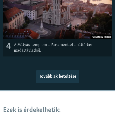
4
A Mátyás-templom a Parlamenttel a háttérben
madártávlatból.
Továbbiak betöltése
Ezek is érdekelhetik: