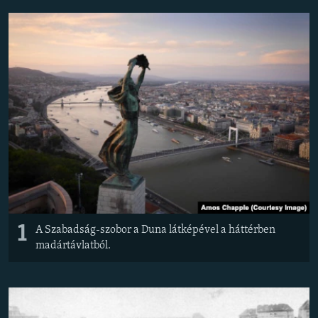
EURÓPAI UNIÓ
VILÁG
KLÍMAVÁLTOZÁS
A MÚLT TANULSÁGAI
KÖVESSEN MINKET!
Valamennyi RFE/RL weboldal
1
A Szabadság-szobor a Duna látképével a háttérben
madártávlatból.