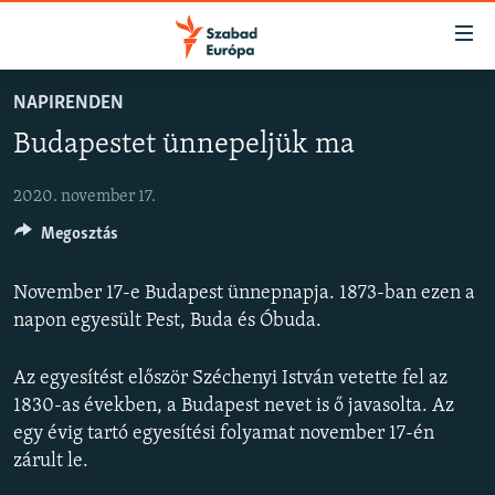
Akadálymentes
mód
Ugrás
NAPIRENDEN
a
NAPIRENDEN
Budapestet ünnepeljük ma
fő
AKTUÁLIS
oldalra
FELIRATKOZÁS
PODCASTOK
Ugrás
2020. november 17.
a
Megosztás
VIDEÓK
tartalomjegyzékre
Spotify
ELEMZŐ
Ugrás
November 17-e Budapest ünnepnapja. 1873-ban ezen a
a
NER15
napon egyesült Pest, Buda és Óbuda.
Feliratkozás
keresésre
SZABADON
Az egyesítést először Széchenyi István vetette fel az
TÁRSADALOM
1830-as években, a Budapest nevet is ő javasolta. Az
egy évig tartó egyesítési folyamat november 17-én
DEMOKRÁCIA
zárult le.
A PÉNZ NYOMÁBAN