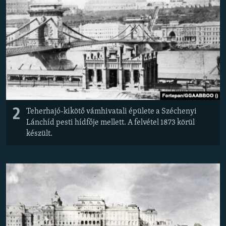
2
Teherhajó-kikötő vámhivatali épülete a Széchenyi
Lánchíd pesti hídfője mellett. A felvétel 1873 körül
készült.