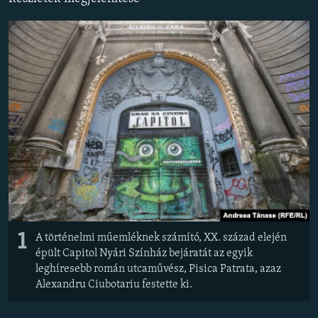
EURÓPAI UNIÓ
VILÁG
KLÍMAVÁLTOZÁS
A MÚLT TANULSÁGAI
KÖVESSEN MINKET!
Valamennyi RFE/RL weboldal
1
A történelmi műemléknek számító, XX. század elején
épült Capitol Nyári Színház bejáratát az egyik
leghíresebb román utcaművész, Pisica Patrata, azaz
Alexandru Ciubotariu festette ki.