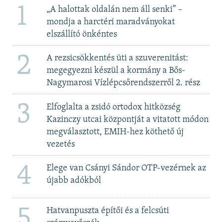
1
„A halottak oldalán nem áll senki” –
mondja a harctéri maradványokat
elszállító önkéntes
2
A rezsicsökkentés üti a szuverenitást:
megegyezni készül a kormány a Bős-
Nagymarosi Vízlépcsőrendszerről 2. rész
3
Elfoglalta a zsidó ortodox hitközség
Kazinczy utcai központját a vitatott módon
megválasztott, EMIH-hez köthető új
vezetés
4
Elege van Csányi Sándor OTP-vezérnek az
újabb adókból
5
Hatvanpuszta építői és a felcsúti