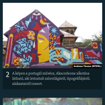
2
A képen a portugál művész, Akacorleone alkotása
látható, aki letisztult színvilágáról, tipográfiájáról,
alakzatairól ismert.