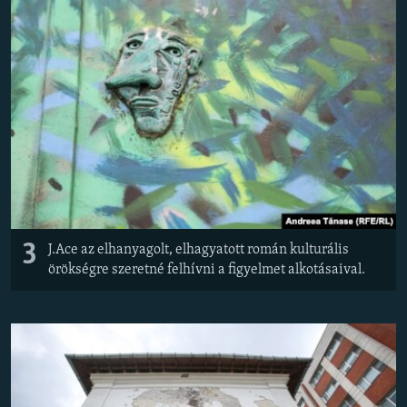
3
J.Ace az elhanyagolt, elhagyatott román kulturális
örökségre szeretné felhívni a figyelmet alkotásaival.