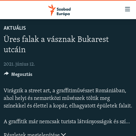
Akadálymentes
mód
Ugrás
AKTUÁLIS
a
NAPIRENDEN
Üres falak a vásznak Bukarest
fő
AKTUÁLIS
oldalra
utcáin
FELIRATKOZÁS
PODCASTOK
Ugrás
a
2021. június 12.
VIDEÓK
tartalomjegyzékre
Spotify
Megosztás
ELEMZŐ
Ugrás
a
NER15
Virágzik a street art, a graffitiművészet Romániában,
Feliratkozás
keresésre
SZABADON
ahol helyi és nemzetközi művészek töltik meg
színekkel és élettel a kopár, elhagyatott épületek falait.
TÁRSADALOM
DEMOKRÁCIA
A graffitik már nemcsak turista látványosságok és színes látnivalók, hanem komoly társadalmi, politikai kérdéseket is felvetnek.
A PÉNZ NYOMÁBAN
Részletek megjelenítése