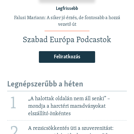
Legfrissebb
Falusi Mariann: A siker jó érzés, de fontosabb a hozzá
vezető út
Szabad Európa Podcastok
Feliratkozás
Legnépszerűbb a héten
1
„A halottak oldalán nem áll senki” –
mondja a harctéri maradványokat
elszállító önkéntes
2
A rezsicsökkentés üti a szuverenitást: