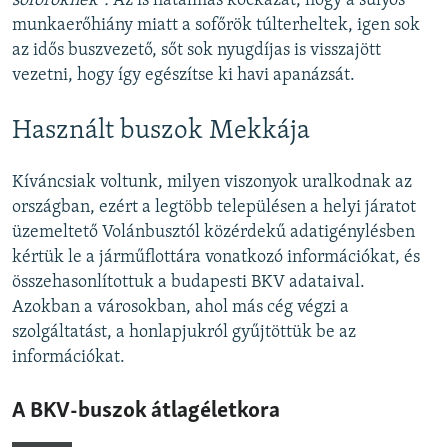
sofőröknek”.
Az is hatalmas kockázat, hogy a súlyos
munkaerőhiány miatt a sofőrök túlterheltek, igen sok
az idős buszvezető, sőt sok nyugdíjas is visszajött
vezetni, hogy így egészítse ki havi apanázsát.
Használt buszok Mekkája
Kíváncsiak voltunk, milyen viszonyok uralkodnak az
országban, ezért a legtöbb településen a helyi járatot
üzemeltető Volánbusztól közérdekű adatigénylésben
kértük le a járműflottára vonatkozó információkat, és
összehasonlítottuk a budapesti BKV adataival.
Azokban a városokban, ahol más cég végzi a
szolgáltatást, a honlapjukról gyűjtöttük be az
információkat.