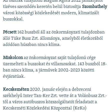
Az osztrák tulajdonú Blaguss Agora 2022 januárjától
tízéves szerződés keretén belül biztosítja
Szombathely
városi közösségi közlekedését modern, klimatizált
buszokkal.
Pécsett
162 buszból áll az önkormányzati tulajdonban
álló Tüke Busz Zrt. állománya, amelyből életkorából
adódóan húszban nincs klíma.
Miskolcon
az önkormányzat saját tulajdonú cége
üzemelteti a buszokat és villamosokat. 143 buszból 18-
ban nincs klíma, a járművek 2002–2023 közötti
évjáratúak.
Kecskeméten
2020. január elején a debreceni
székhelyű Inter Tan-Ker Zrt. vette át a Volánbusz Zrt.-
től a város autóbuszos közszolgáltatói feladatait a
Kecskeméti Közlekedési Központtal (KeKo)