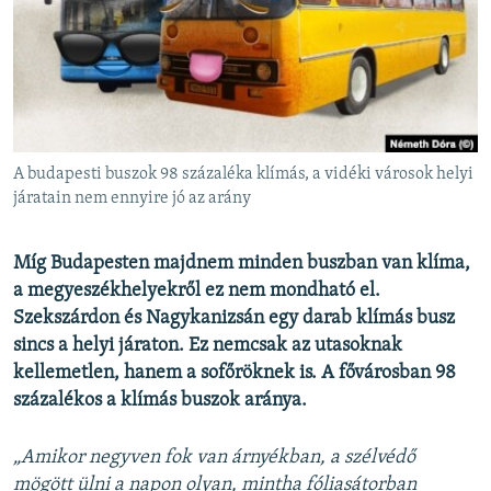
EURÓPAI UNIÓ
VILÁG
KLÍMAVÁLTOZÁS
A MÚLT TANULSÁGAI
A budapesti buszok 98 százaléka klímás, a vidéki városok helyi
KÖVESSEN MINKET!
járatain nem ennyire jó az arány
Míg Budapesten majdnem minden buszban van klíma,
a megyeszékhelyekről ez nem mondható el.
Valamennyi RFE/RL weboldal
Szekszárdon és Nagykanizsán egy darab klímás busz
sincs a helyi járaton. Ez nemcsak az utasoknak
kellemetlen, hanem a sofőröknek is. A fővárosban 98
százalékos a klímás buszok aránya.
„Amikor negyven fok van árnyékban, a szélvédő
mögött ülni a napon olyan, mintha fóliasátorban