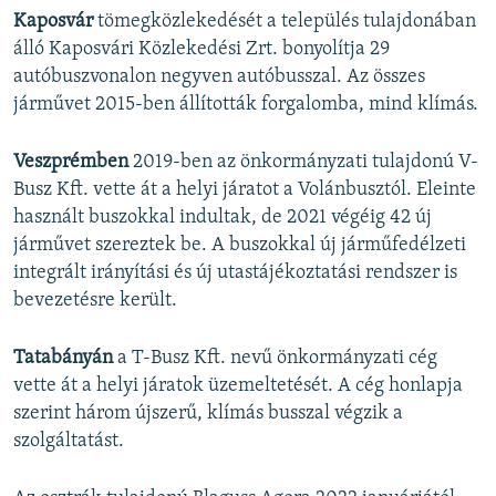
Kaposvár
tömegközlekedését a település tulajdonában
álló Kaposvári Közlekedési Zrt. bonyolítja 29
autóbuszvonalon negyven autóbusszal. Az összes
járművet 2015-ben állították forgalomba, mind klímás.
Veszprémben
2019-ben az önkormányzati tulajdonú V-
Busz Kft. vette át a helyi járatot a Volánbusztól. Eleinte
használt buszokkal indultak, de 2021 végéig 42 új
járművet szereztek be. A buszokkal új járműfedélzeti
integrált irányítási és új utastájékoztatási rendszer is
bevezetésre került.
Tatabányán
a T-Busz Kft. nevű önkormányzati cég
vette át a helyi járatok üzemeltetését. A cég honlapja
szerint három újszerű, klímás busszal végzik a
szolgáltatást.