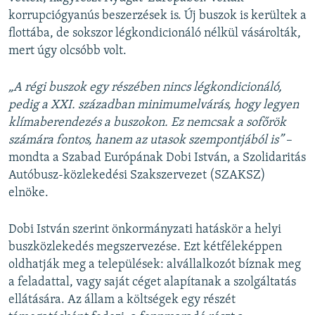
korrupciógyanús beszerzések is. Új buszok is kerültek a
flottába, de sokszor légkondicionáló nélkül vásárolták,
mert úgy olcsóbb volt.
„A régi buszok egy részében nincs légkondicionáló,
pedig a XXI. században minimumelvárás, hogy legyen
klímaberendezés a buszokon. Ez nemcsak a sofőrök
számára fontos, hanem az utasok szempontjából is”
–
mondta a Szabad Európának Dobi István, a Szolidaritás
Autóbusz-közlekedési Szakszervezet (SZAKSZ)
elnöke.
Dobi István szerint önkormányzati hatáskör a helyi
buszközlekedés megszervezése. Ezt kétféleképpen
oldhatják meg a települések: alvállalkozót bíznak meg
a feladattal, vagy saját céget alapítanak a szolgáltatás
ellátására. Az állam a költségek egy részét