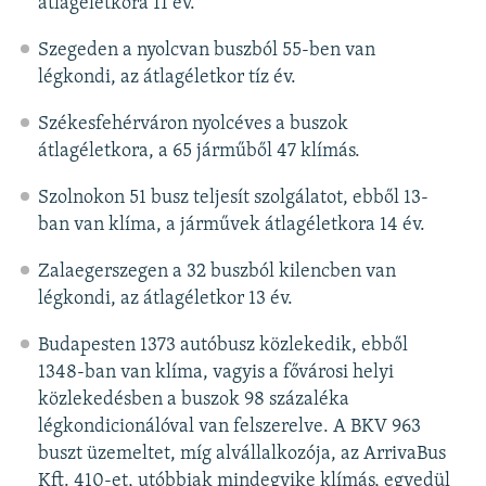
átlagéletkora 11 év.
Szegeden a nyolcvan buszból 55-ben van
légkondi, az átlagéletkor tíz év.
Székesfehérváron nyolcéves a buszok
átlagéletkora, a 65 járműből 47 klímás.
Szolnokon 51 busz teljesít szolgálatot, ebből 13-
ban van klíma, a járművek átlagéletkora 14 év.
Zalaegerszegen a 32 buszból kilencben van
légkondi, az átlagéletkor 13 év.
Budapesten 1373 autóbusz közlekedik, ebből
1348-ban van klíma, vagyis a fővárosi helyi
közlekedésben a buszok 98 százaléka
légkondicionálóval van felszerelve. A BKV 963
buszt üzemeltet, míg alvállalkozója, az ArrivaBus
Kft. 410-et, utóbbiak mindegyike klímás, egyedül