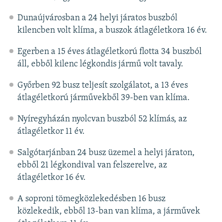
Dunaújvárosban a 24 helyi járatos buszból
kilencben volt klíma, a buszok átlagéletkora 16 év.
Egerben a 15 éves átlagéletkorú flotta 34 buszból
áll, ebből kilenc légkondis jármű volt tavaly.
Győrben 92 busz teljesít szolgálatot, a 13 éves
átlagéletkorú járművekből 39-ben van klíma.
Nyíregyházán nyolcvan buszból 52 klímás, az
átlagéletkor 11 év.
Salgótarjánban 24 busz üzemel a helyi járaton,
ebből 21 légkondival van felszerelve, az
átlagéletkor 16 év.
A soproni tömegközlekedésben 16 busz
közlekedik, ebből 13-ban van klíma, a járművek