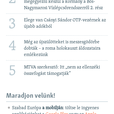
megegyezni készül a kormány a Bős-
Nagymarosi Vízlépcsőrendszerről 2. rész
3
Elege van Csányi Sándor OTP-vezérnek az
újabb adókból
4
Még az újszülötteket is meszesgödörbe
dobták – a roma holokauszt áldozataira
emlékezünk
5
MTVA szerkesztő: Itt „nem az ellenzéki
összefogást támogatják”
Maradjon velünk!
Szabad Európa
a mobilján
: töltse le ingyenes