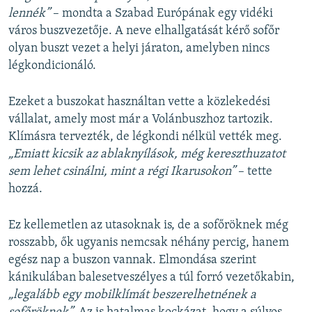
lennék”
– mondta a Szabad Európának egy vidéki
város buszvezetője. A neve elhallgatását kérő sofőr
olyan buszt vezet a helyi járaton, amelyben nincs
légkondicionáló.
Ezeket a buszokat használtan vette a közlekedési
vállalat, amely most már a Volánbuszhoz tartozik.
Klímásra tervezték, de légkondi nélkül vették meg.
„Emiatt kicsik az ablaknyílások, még kereszthuzatot
sem lehet csinálni, mint a régi Ikarusokon”
– tette
hozzá.
Ez kellemetlen az utasoknak is, de a sofőröknek még
rosszabb, ők ugyanis nemcsak néhány percig, hanem
egész nap a buszon vannak. Elmondása szerint
kánikulában balesetveszélyes a túl forró vezetőkabin,
„legalább egy mobilklímát beszerelhetnének a