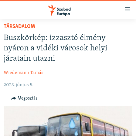
Akadálymentes
mód
Ugrás
TÁRSADALOM
a
NAPIRENDEN
Buszkörkép: izzasztó élmény
fő
AKTUÁLIS
oldalra
nyáron a vidéki városok helyi
FELIRATKOZÁS
PODCASTOK
Ugrás
járatain utazni
a
VIDEÓK
tartalomjegyzékre
Wiedemann Tamás
Spotify
ELEMZŐ
Ugrás
a
2023. június 5.
NER15
Feliratkozás
keresésre
SZABADON
Megosztás
TÁRSADALOM
DEMOKRÁCIA
A PÉNZ NYOMÁBAN