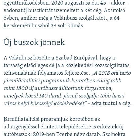
együttműködésben. 2020 augusztusa óta 45 – akkor –
vadonatúj buszflottát üzemeltett a két cég. Az utolsó
évben, amikor még a Volánbusz szolgáltatott, a 64
kecskeméti buszból 38 volt klímás.
Új buszok jönnek
A Volánbusz közölte a Szabad Európával, hogy a
társaság elsődleges célja a közlekedési közszolgáltatás
színvonalának folyamatos fejlesztése.
„A 2018 óta tartó
járműfiatalítási programunk keretében eddig több
mint 1800 új autóbuszt állítottunk forgalomba,
amelyek közül 140 darab jármű szolgálja több hazai
város helyi közösségi közlekedését”
– adta tudtul a cég.
Járműfiatalítási programjuk keretében az
adatigényléssel érintett településekre is érkeztek új
autóbuszok: 2019-ben Egerbe négy darab, Szolnokra