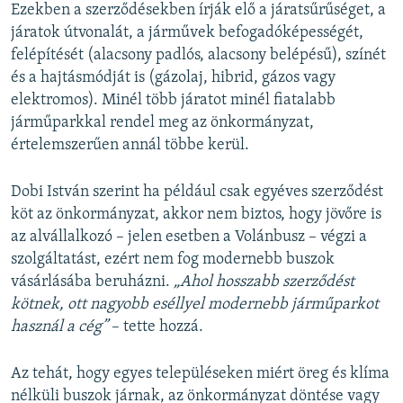
Ezekben a szerződésekben írják elő a járatsűrűséget, a
járatok útvonalát, a járművek befogadóképességét,
felépítését (alacsony padlós, alacsony belépésű), színét
és a hajtásmódját is (gázolaj, hibrid, gázos vagy
elektromos). Minél több járatot minél fiatalabb
járműparkkal rendel meg az önkormányzat,
értelemszerűen annál többe kerül.
Dobi István szerint ha például csak egyéves szerződést
köt az önkormányzat, akkor nem biztos, hogy jövőre is
az alvállalkozó – jelen esetben a Volánbusz – végzi a
szolgáltatást, ezért nem fog modernebb buszok
vásárlásába beruházni.
„Ahol hosszabb szerződést
kötnek, ott nagyobb eséllyel modernebb járműparkot
használ a cég”
– tette hozzá.
Az tehát, hogy egyes településeken miért öreg és klíma
nélküli buszok járnak, az önkormányzat döntése vagy