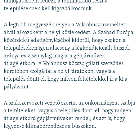
támogatásként fedezi, a fennmaradó részt a
településeknek kell kigazdálkodniuk.
A legtöbb megyeszékhelyen a Volánbusz üzemelteti
alvállalkozóként a helyi közlekedést. A Szabad Európa
közérdekű adatigényléséből kiderül, hogy ezeken a
településeken igen alacsony a légkondicionált buszok
aránya és viszonylag magas a gépjárművek
átlagéletkora. A Volánbusz közszolgálati szerződés
keretében szolgáltat a helyi járatokon, vagyis a
település dönti el, hogy milyen feltételekkel írja ki a
pályázatot.
A szakszervezeti vezető szerint az önkormányzat szabja
a feltételeket, vagyis a település dönti el, hogy milyen
átlagéletkorú gépjárműveket rendel, és azt is, hogy
legyen-e klímaberendezés a buszokon.