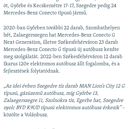
öt, Győrbe és Kecskemétre 17-17, Szegedre pedig 24
Mercedes-Benz Conecto típusú jármű.
2020-ban Győrben további 22 darab, Szombathelyen
hét, Zalaegerszegen hat Mercedes-Benz Conecto G
Next Generation, illetve Székesfehérváron 23 darab
Mercedes-Benz Conecto G típusú új autóbusz kezdte
meg szolgálatát. 2022-ben Székesfehérváron 12 darab
Ikarus 120e elektromos autóbusz állt fogalomba, és a
fejlesztések folytatódnak.
„Az idei évben Szegedre tíz darab MAN Lion’s City 12 G
típusú, gázüzemű autóbusz, míg Győrbe 13,
Zalaegerszegre 11, Szolnokra tíz, Egerbe hat, Szegedre
nyolc BYD K9UD típusú elektromos autóbusz érkezik”
–
közölte a Volánbusz.