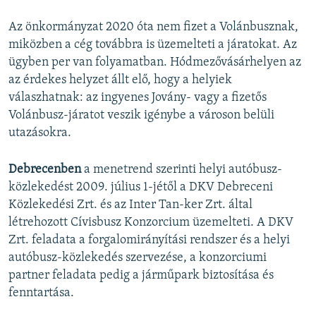
Az önkormányzat 2020 óta nem fizet a Volánbusznak,
miközben a cég továbbra is üzemelteti a járatokat. Az
ügyben per van folyamatban. Hódmezővásárhelyen az
az érdekes helyzet állt elő, hogy a helyiek
válaszhatnak: az ingyenes Jovány- vagy a fizetős
Volánbusz-járatot veszik igénybe a városon belüli
utazásokra.
Debrecenben
a menetrend szerinti helyi autóbusz-
közlekedést 2009. július 1-jétől a DKV Debreceni
Közlekedési Zrt. és az Inter Tan-ker Zrt. által
létrehozott Cívisbusz Konzorcium üzemelteti. A DKV
Zrt. feladata a forgalomirányítási rendszer és a helyi
autóbusz-közlekedés szervezése, a konzorciumi
partner feladata pedig a járműpark biztosítása és
fenntartása.