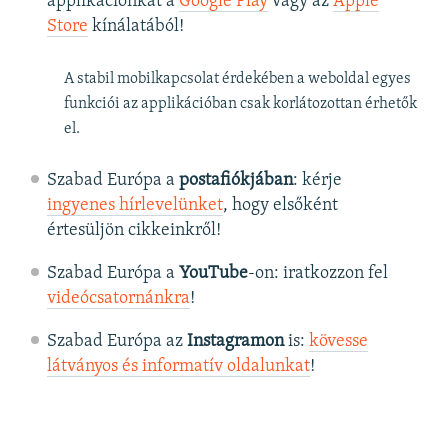
applikációnkat a
Google Play
vagy az
Apple
Store
kínálatából!
A stabil mobilkapcsolat érdekében a weboldal egyes
funkciói az applikációban csak korlátozottan érhetők
el.
Szabad Európa a
postafiókjában
: kérje
ingyenes hírlevelünket
, hogy elsőként
értesüljön cikkeinkről!
Szabad Európa a
YouTube
-on: iratkozzon fel
videócsatornánkra
!
Szabad Európa az
Instagramon
is:
kövesse
látványos és informatív oldalunkat
! ​