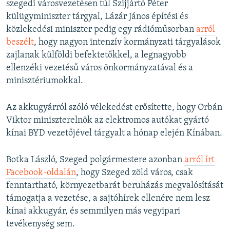
szegedi városvezetésen túl Szijjártó Péter
külügyminiszter tárgyal, Lázár János építési és
közlekedési miniszter pedig egy rádióműsorban
arról
beszélt
, hogy nagyon intenzív kormányzati tárgyalások
zajlanak külföldi befektetőkkel, a legnagyobb
ellenzéki vezetésű város önkormányzatával és a
minisztériumokkal.
Az akkugyárról szóló vélekedést erősítette, hogy Orbán
Viktor miniszterelnök az elektromos autókat gyártó
kínai BYD vezetőjével tárgyalt a hónap elején Kínában.
Botka László, Szeged polgármestere azonban
arról írt
Facebook-oldalán
, hogy Szeged zöld város, csak
fenntartható, környezetbarát beruházás megvalósítását
támogatja a vezetése, a sajtóhírek ellenére nem lesz
kínai akkugyár, és semmilyen más vegyipari
tevékenység sem.