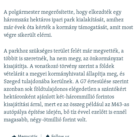
A polgármester megerősítette, hogy elkezdték egy
háromszáz hektáros ipari park kialakítását, amihez
már évek óta kérték a kormány támogatását, amit most
végre sikerült elérni.
A parkhoz szükséges terület felét már megvették, a
többit is szeretnék, ha nem megy, az önkormányzat
kisajátítja. A vonatkozó törvény szerint a földek
vételárát a megyei kormányhivatal állapítja meg, és
Szeged tulajdonába kerülnek. A G7 értesülése szerint
azonban sok földtulajdonos elégedetlen a szántókért
hektáronként ajánlott két-hárommillió forintos
kisajátítási árral, mert ez az összeg például az M43-as
autópálya építése idején, bő tíz évvel ezelőtt is ennél
magasabb, négy-ötmillió forint volt.