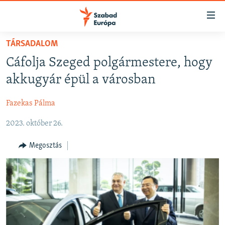
Akadálymentes
mód
Ugrás
TÁRSADALOM
a
NAPIRENDEN
Cáfolja Szeged polgármestere, hogy
fő
AKTUÁLIS
oldalra
akkugyár épül a városban
FELIRATKOZÁS
PODCASTOK
Ugrás
a
Fazekas Pálma
VIDEÓK
tartalomjegyzékre
Spotify
2023. október 26.
ELEMZŐ
Ugrás
a
NER15
Megosztás
Feliratkozás
keresésre
SZABADON
TÁRSADALOM
DEMOKRÁCIA
A PÉNZ NYOMÁBAN