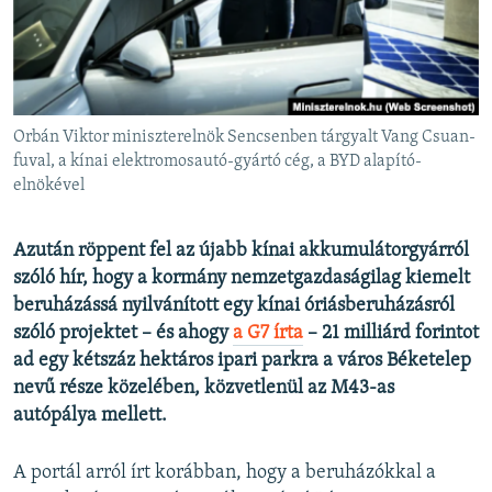
EURÓPAI UNIÓ
VILÁG
KLÍMAVÁLTOZÁS
A MÚLT TANULSÁGAI
Orbán Viktor miniszterelnök Sencsenben tárgyalt Vang Csuan-
fuval, a kínai elektromosautó-gyártó cég, a BYD alapító-
elnökével
KÖVESSEN MINKET!
Azután röppent fel az újabb kínai akkumulátorgyárról
szóló hír, hogy a kormány nemzetgazdaságilag kiemelt
Valamennyi RFE/RL weboldal
beruházássá nyilvánított egy kínai óriásberuházásról
szóló projektet – és ahogy
a G7 írta
– 21 milliárd forintot
ad egy kétszáz hektáros ipari parkra a város Béketelep
nevű része közelében, közvetlenül az M43-as
autópálya mellett.
A portál arról írt korábban, hogy a beruházókkal a