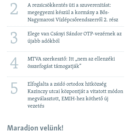
2
A rezsicsökkentés üti a szuverenitást:
megegyezni készül a kormány a Bős-
Nagymarosi Vízlépcsőrendszerről 2. rész
3
Elege van Csányi Sándor OTP-vezérnek az
újabb adókból
4
MTVA szerkesztő: Itt „nem az ellenzéki
összefogást támogatják”
5
Elfoglalta a zsidó ortodox hitközség
Kazinczy utcai központját a vitatott módon
megválasztott, EMIH-hez köthető új
vezetés
Maradjon velünk!