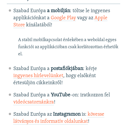
Szabad Európa
a mobilján
: töltse le ingyenes
applikációnkat a
Google Play
vagy az
Apple
Store
kínálatából!
A stabil mobilkapcsolat érdekében a weboldal egyes
funkciói az applikációban csak korlátozottan érhetők
el.
Szabad Európa a
postafiókjában
: kérje
ingyenes hírlevelünket
, hogy elsőként
értesüljön cikkeinkről!
Szabad Európa a
YouTube
-on: iratkozzon fel
videócsatornánkra
!
Szabad Európa az
Instagramon
is:
kövesse
látványos és informatív oldalunkat
! ​