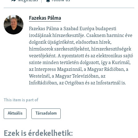
Megosztás
Follow us
Fazekas Pálma
Fazekas Pálma a Szabad Európa budapesti
irodájának hírszerkesztője. Csaknem harminc éve
dolgozik újságíróként, elsősorban hírek,
hírműsorok szerkesztőjeként, hírszerkesztőségek
vezetőjeként. A nyomtatott és az elektronikus sajtó
szinte minden területén dolgozott, így a Kurírnál,
az Interpress Magazinnál, a Magyar Rádióban, a
Westelnél, a Magyar Televízióban, az
InfoRádióban, az Origóban és az Infostartnál is.
This item is part of
Aktuális
Társadalom
Ezek is érdekelhetik: