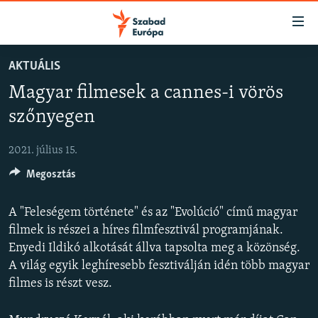
Akadálymentes
mód
Ugrás
AKTUÁLIS
a
NAPIRENDEN
Magyar filmesek a cannes-i vörös
fő
AKTUÁLIS
oldalra
szőnyegen
FELIRATKOZÁS
PODCASTOK
Ugrás
a
2021. július 15.
VIDEÓK
tartalomjegyzékre
Spotify
Megosztás
ELEMZŐ
Ugrás
a
NER15
A "Feleségem története" és az "Evolúció" című magyar
Feliratkozás
keresésre
SZABADON
filmek is részei a híres filmfesztivál programjának.
Enyedi Ildikó alkotását állva tapsolta meg a közönség.
TÁRSADALOM
A világ egyik leghíresebb fesztiválján idén több magyar
DEMOKRÁCIA
filmes is részt vesz.
A PÉNZ NYOMÁBAN