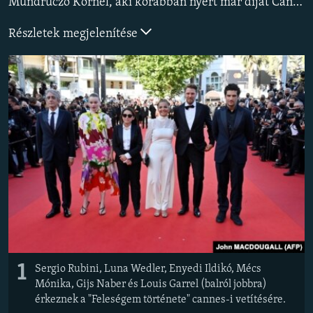
Mundruczó Kornél, aki korábban nyert már díjat Cannes-ban, ezúttal Wéber Katával közös színdarabját vitte filmre. Enyedi Ildikó legutóbbi filmje a berlini filmfesztivál fődíját nyerte el, ezúttal a magyar rendező Cannes-ban versenyez - a "Feleségem története" a vetítésen nagy sikert aratott.
EURÓPAI UNIÓ
Részletek megjelenítése
VILÁG
KLÍMAVÁLTOZÁS
A MÚLT TANULSÁGAI
KÖVESSEN MINKET!
Valamennyi RFE/RL weboldal
1
Sergio Rubini, Luna Wedler, Enyedi Ildikó, Mécs
Mónika, Gijs Naber és Louis Garrel (balról jobbra)
érkeznek a "Feleségem története" cannes-i vetítésére.