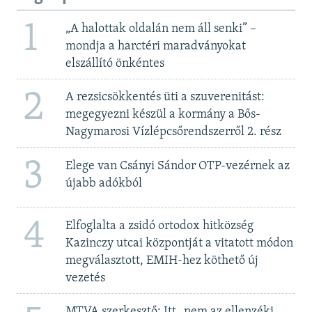
1
„A halottak oldalán nem áll senki” –
mondja a harctéri maradványokat
elszállító önkéntes
2
A rezsicsökkentés üti a szuverenitást:
megegyezni készül a kormány a Bős-
Nagymarosi Vízlépcsőrendszerről 2. rész
3
Elege van Csányi Sándor OTP-vezérnek az
újabb adókból
4
Elfoglalta a zsidó ortodox hitközség
Kazinczy utcai központját a vitatott módon
megválasztott, EMIH-hez köthető új
vezetés
MTVA szerkesztő: Itt „nem az ellenzéki