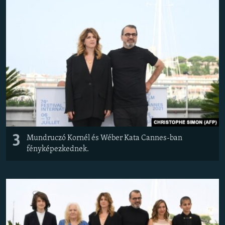
3
Mundruczó Kornél és Wéber Kata Cannes-ban
fényképezkednek.