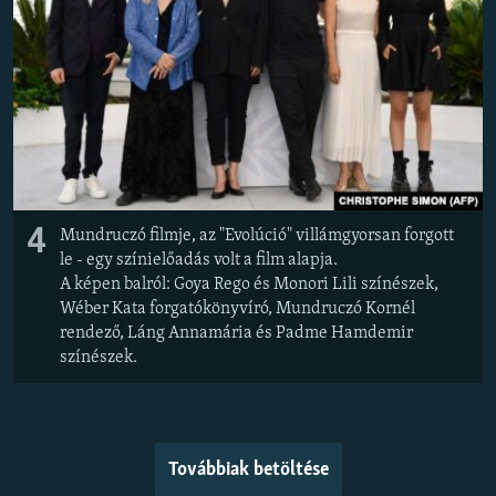
4
Mundruczó filmje, az "Evolúció" villámgyorsan forgott
le - egy színielőadás volt a film alapja.
A képen balról: Goya Rego és Monori Lili színészek,
Wéber Kata forgatókönyvíró, Mundruczó Kornél
rendező, Láng Annamária és Padme Hamdemir
színészek.
Továbbiak betöltése