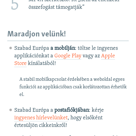
5
összefogást támogatják”
Maradjon velünk!
Szabad Európa
a mobilján
: töltse le ingyenes
applikációnkat a
Google Play
vagy az
Apple
Store
kínálatából!
A stabil mobilkapcsolat érdekében a weboldal egyes
funkciói az applikációban csak korlátozottan érhetők
el.
Szabad Európa a
postafiókjában
: kérje
ingyenes hírlevelünket
, hogy elsőként
értesüljön cikkeinkről!