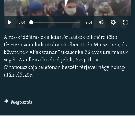
EURÓPAI UNIÓ
VILÁG
Auto
0:00
2:14
KLÍMAVÁLTOZÁS
240p
A rossz időjárás és a letartóztatások ellenére több
A MÚLT TANULSÁGAI
360p
tízezren vonultak utcára október 11-én Minszkben, és
követelték Aljakszandr Lukasenka 26 éves uralmának
480p
KÖVESSEN MINKET!
Auto
240p
360p
480p
végét. Az ellenzéki elnökjelölt, Szvjatlana
720p
Cihanouszkaja telefonon beszélt férjével négy hónap
720p
1080p
1080p
után először.
Valamennyi RFE/RL weboldal
Megosztás