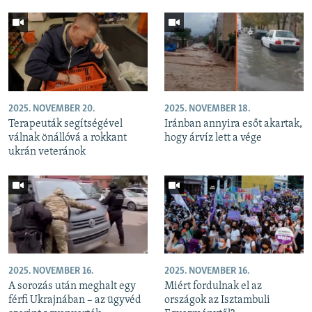
2025. NOVEMBER 20.
2025. NOVEMBER 18.
Terapeuták segítségével
Iránban annyira esőt akartak,
válnak önállóvá a rokkant
hogy árvíz lett a vége
ukrán veteránok
2025. NOVEMBER 16.
2025. NOVEMBER 16.
A sorozás után meghalt egy
Miért fordulnak el az
férfi Ukrajnában – az ügyvéd
országok az Isztambuli