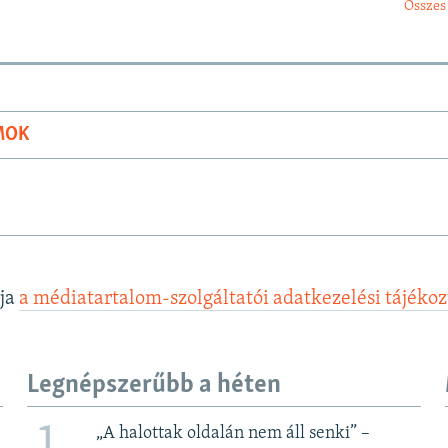
Összes
MOK
lja
a médiatartalom-szolgáltatói adatkezelési tájéko
Legnépszerűbb a héten
„A halottak oldalán nem áll senki” –