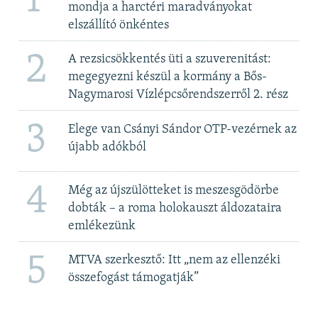
1
mondja a harctéri maradványokat
elszállító önkéntes
2
A rezsicsökkentés üti a szuverenitást:
megegyezni készül a kormány a Bős-
Nagymarosi Vízlépcsőrendszerről 2. rész
3
Elege van Csányi Sándor OTP-vezérnek az
újabb adókból
4
Még az újszülötteket is meszesgödörbe
dobták – a roma holokauszt áldozataira
emlékezünk
5
MTVA szerkesztő: Itt „nem az ellenzéki
összefogást támogatják”