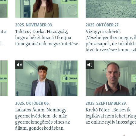
2025. NOVEMBER 03.
2025. OKTÓBER 27.
nt a
Takácsy Dorka: Hazugság,
Vízügyi szakértő:
hogy a békét hozná Ukrajna
„Vészhelyzetben megnyí
l-
támogatásának megszüntetése
pénzcsapok, de inkább 
távú tervezésre lenne s
2025. OKTÓBER 06.
2025. SZEPTEMBER 29.
Lakatos Ádám: Nemhogy
Krekó Péter: „Bolsevik
gyermekvédelem, de már
logikával nem lehet irán
gyermekmegőrzés sincs az
az online nyilvánosságot
állami gondoskodásban