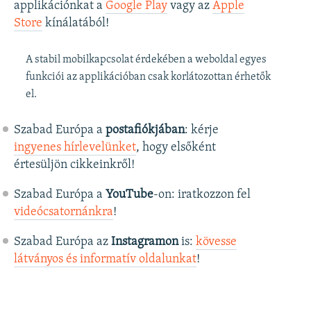
applikációnkat a
Google Play
vagy az
Apple
Store
kínálatából!
A stabil mobilkapcsolat érdekében a weboldal egyes
funkciói az applikációban csak korlátozottan érhetők
el.
Szabad Európa a
postafiókjában
: kérje
ingyenes hírlevelünket
, hogy elsőként
értesüljön cikkeinkről!
Szabad Európa a
YouTube
-on: iratkozzon fel
videócsatornánkra
!
Szabad Európa az
Instagramon
is:
kövesse
látványos és informatív oldalunkat
! ​