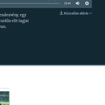
23:44
Közvetlen elérés
endezvény, egy
BEÁGYAZÁS
rális elit tagjai
van.