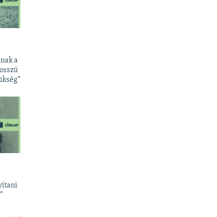
lnak a
hosszú
zükség”
yítani
”