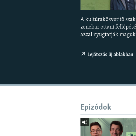
EURÓPAI UNIÓ
VILÁG
A kultúraközvetítő sza
KLÍMAVÁLTOZÁS
zenekar ottani fellépésé
A MÚLT TANULSÁGAI
azzal nyugtatják maguka
Lejátszás új ablakban
Epizódok