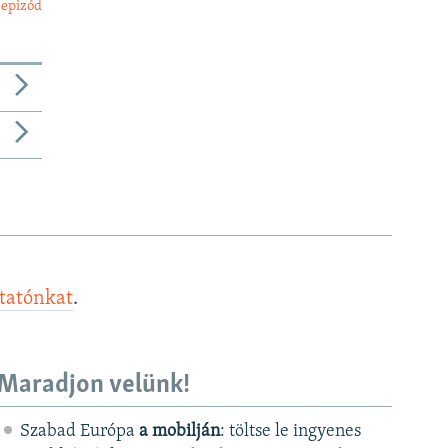
 epizód
ztatónkat
.
Maradjon velünk!
Szabad Európa
a mobilján
: töltse le ingyenes