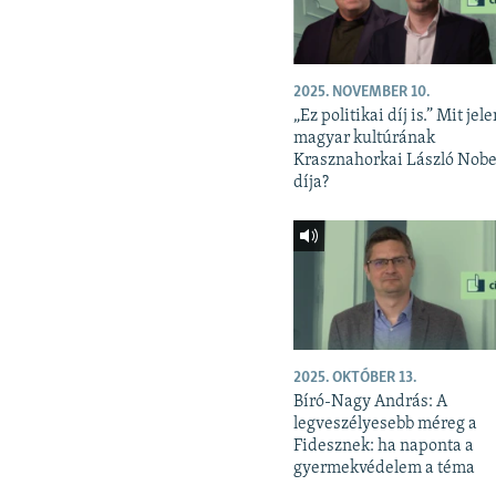
2025. NOVEMBER 10.
„Ez politikai díj is.” Mit jele
magyar kultúrának
Krasznahorkai László Nobe
díja?
2025. OKTÓBER 13.
Bíró-Nagy András: A
legveszélyesebb méreg a
Fidesznek: ha naponta a
gyermekvédelem a téma