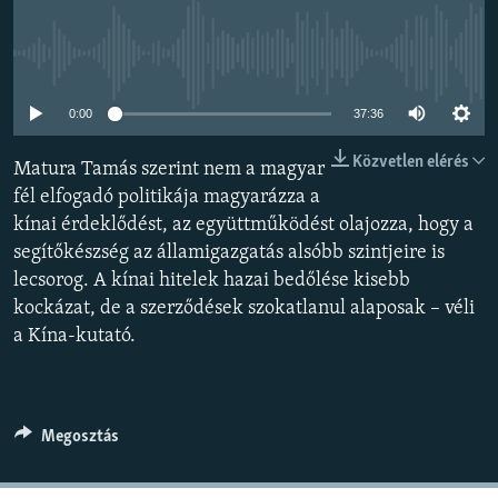
EURÓPAI UNIÓ
VILÁG
Jelenleg nincs elérhető tartalom
KLÍMAVÁLTOZÁS
0:00
37:36
A MÚLT TANULSÁGAI
Közvetlen elérés
Matura Tamás szerint nem a magyar
fél elfogadó politikája magyarázza a
KÖVESSEN MINKET!
kínai érdeklődést, az együttműködést olajozza, hogy a
segítőkészség az államigazgatás alsóbb szintjeire is
lecsorog. A kínai hitelek hazai bedőlése kisebb
Valamennyi RFE/RL weboldal
kockázat, de a szerződések szokatlanul alaposak – véli
a Kína-kutató.
Megosztás