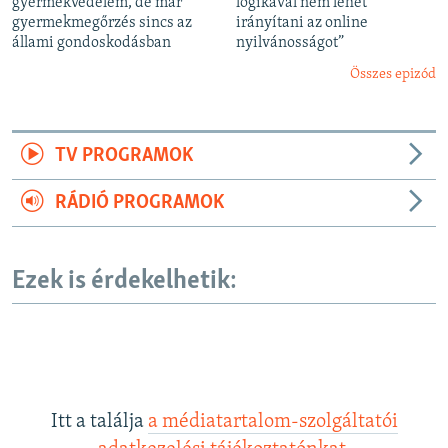
gyermekvédelem, de már
logikával nem lehet
gyermekmegőrzés sincs az
irányítani az online
állami gondoskodásban
nyilvánosságot”
Összes epizód
TV PROGRAMOK
RÁDIÓ PROGRAMOK
Ezek is érdekelhetik:
Itt a találja
a médiatartalom-szolgáltatói