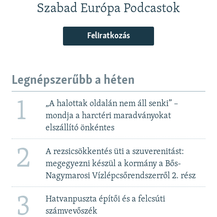
Szabad Európa Podcastok
Feliratkozás
Legnépszerűbb a héten
1
„A halottak oldalán nem áll senki” –
mondja a harctéri maradványokat
elszállító önkéntes
2
A rezsicsökkentés üti a szuverenitást:
megegyezni készül a kormány a Bős-
Nagymarosi Vízlépcsőrendszerről 2. rész
3
Hatvanpuszta építői és a felcsúti
számvevőszék