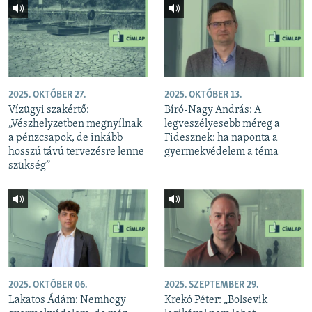
2025. OKTÓBER 27.
2025. OKTÓBER 13.
Vízügyi szakértő:
Bíró-Nagy András: A
„Vészhelyzetben megnyílnak
legveszélyesebb méreg a
a pénzcsapok, de inkább
Fidesznek: ha naponta a
hosszú távú tervezésre lenne
gyermekvédelem a téma
szükség”
2025. OKTÓBER 06.
2025. SZEPTEMBER 29.
Lakatos Ádám: Nemhogy
Krekó Péter: „Bolsevik