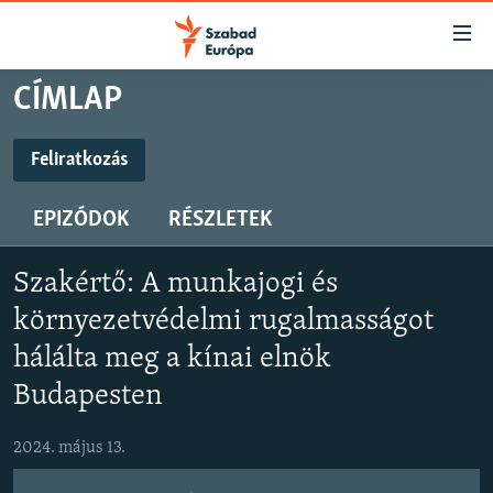
Akadálymentes
mód
Ugrás
CÍMLAP
a
NAPIRENDEN
fő
AKTUÁLIS
Feliratkozás
oldalra
FELIRATKOZÁS
FELIRATKOZÁS
PODCASTOK
Ugrás
EPIZÓDOK
RÉSZLETEK
a
VIDEÓK
tartalomjegyzékre
Spotify
Spotify
ELEMZŐ
Ugrás
Szakértő: A munkajogi és
a
NER15
környezetvédelmi rugalmasságot
Feliratkozás
Feliratkozás
keresésre
SZABADON
hálálta meg a kínai elnök
Budapesten
TÁRSADALOM
DEMOKRÁCIA
2024. május 13.
A PÉNZ NYOMÁBAN