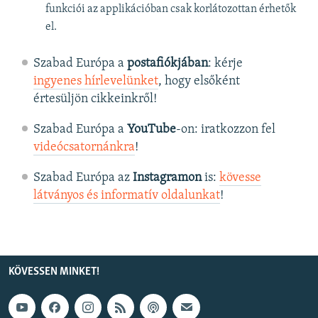
funkciói az applikációban csak korlátozottan érhetők
el.
Szabad Európa a
postafiókjában
: kérje
ingyenes hírlevelünket
, hogy elsőként
értesüljön cikkeinkről!
Szabad Európa a
YouTube
-on: iratkozzon fel
videócsatornánkra
!
Szabad Európa az
Instagramon
is:
kövesse
látványos és informatív oldalunkat
! ​
KÖVESSEN MINKET!