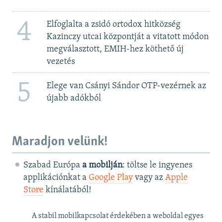
4
Elfoglalta a zsidó ortodox hitközség
Kazinczy utcai központját a vitatott módon
megválasztott, EMIH-hez köthető új
vezetés
5
Elege van Csányi Sándor OTP-vezérnek az
újabb adókból
Maradjon velünk!
Szabad Európa
a mobilján
: töltse le ingyenes
applikációnkat a
Google Play
vagy az
Apple
Store
kínálatából!
A stabil mobilkapcsolat érdekében a weboldal egyes