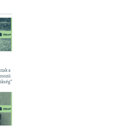
lnak a
hosszú
zükség”