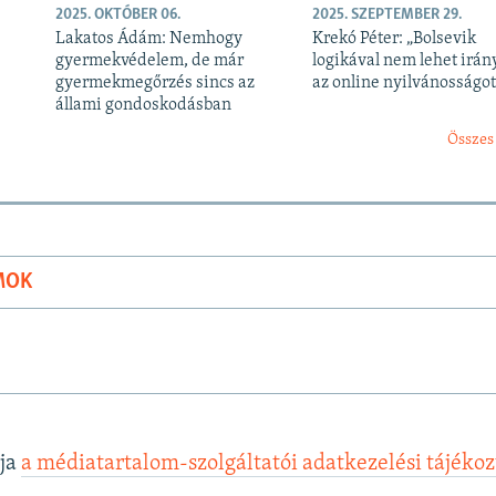
2025. OKTÓBER 06.
2025. SZEPTEMBER 29.
Lakatos Ádám: Nemhogy
Krekó Péter: „Bolsevik
gyermekvédelem, de már
logikával nem lehet irán
gyermekmegőrzés sincs az
az online nyilvánosságot
állami gondoskodásban
Összes
MOK
lja
a médiatartalom-szolgáltatói adatkezelési tájéko