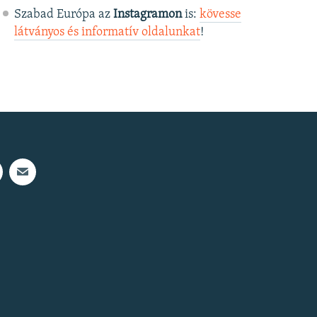
Szabad Európa az
Instagramon
is:
kövesse
látványos és informatív oldalunkat
! ​