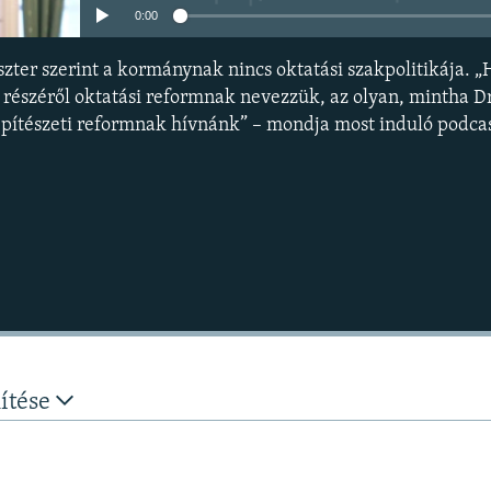
0:00
szter szerint a kormánynak nincs oktatási szakpolitikája. „
z részéről oktatási reformnak nevezzük, az olyan, mintha 
pítészeti reformnak hívnánk” – mondja most induló podcas
nítése