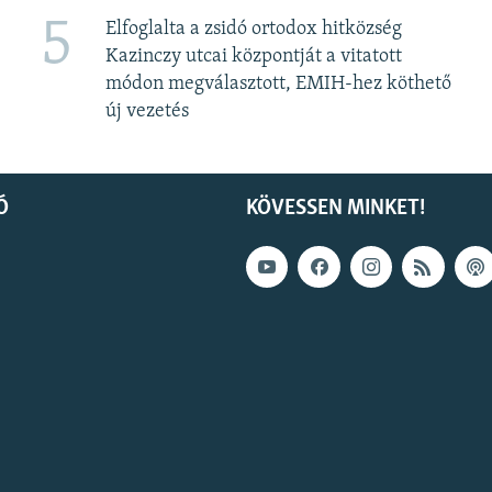
5
Elfoglalta a zsidó ortodox hitközség
Kazinczy utcai központját a vitatott
módon megválasztott, EMIH-hez köthető
új vezetés
Ó
KÖVESSEN MINKET!