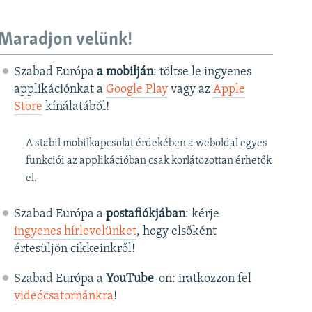
Maradjon velünk!
Szabad Európa
a mobilján
: töltse le ingyenes
applikációnkat a
Google Play
vagy az
Apple
Store
kínálatából!
A stabil mobilkapcsolat érdekében a weboldal egyes
funkciói az applikációban csak korlátozottan érhetők
el.
Szabad Európa a
postafiókjában
: kérje
ingyenes hírlevelünket
, hogy elsőként
értesüljön cikkeinkről!
Szabad Európa a
YouTube
-on: iratkozzon fel
videócsatornánkra
!