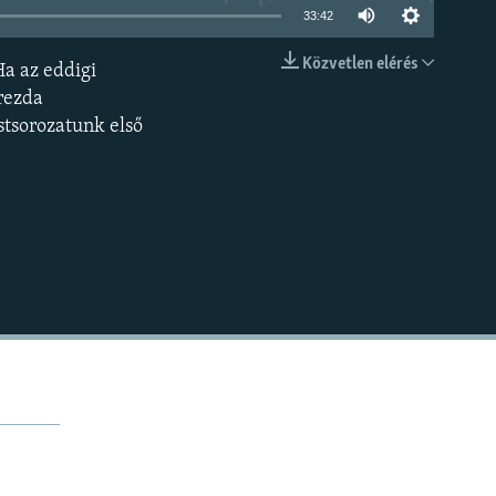
33:42
Közvetlen elérés
Ha az eddigi
BEÁGYAZÁS
Drezda
tsorozatunk első