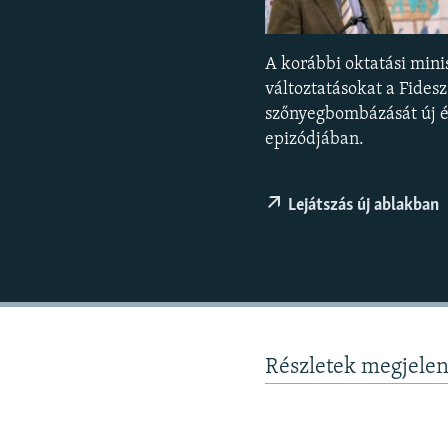
EURÓPAI UNIÓ
VILÁG
A korábbi oktatási mini
KLÍMAVÁLTOZÁS
változtatásokat a Fides
A MÚLT TANULSÁGAI
szőnyegbombázását új é
epizódjában.
Lejátszás új ablakban
Részletek megjele