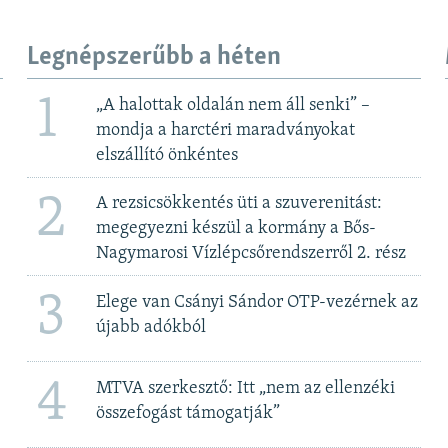
Legnépszerűbb a héten
1
„A halottak oldalán nem áll senki” –
mondja a harctéri maradványokat
elszállító önkéntes
2
A rezsicsökkentés üti a szuverenitást:
megegyezni készül a kormány a Bős-
Nagymarosi Vízlépcsőrendszerről 2. rész
3
Elege van Csányi Sándor OTP-vezérnek az
újabb adókból
4
MTVA szerkesztő: Itt „nem az ellenzéki
összefogást támogatják”