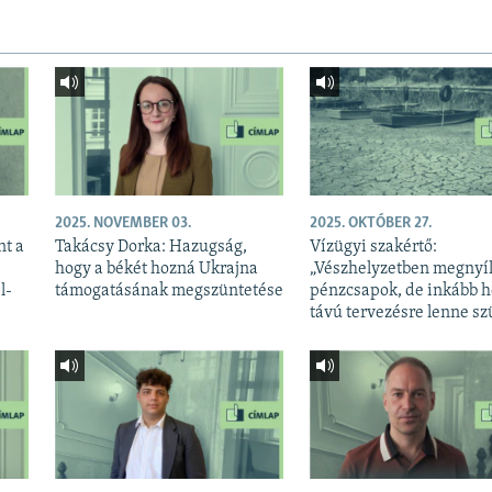
2025. NOVEMBER 03.
2025. OKTÓBER 27.
nt a
Takácsy Dorka: Hazugság,
Vízügyi szakértő:
hogy a békét hozná Ukrajna
„Vészhelyzetben megnyí
l-
támogatásának megszüntetése
pénzcsapok, de inkább 
távú tervezésre lenne s