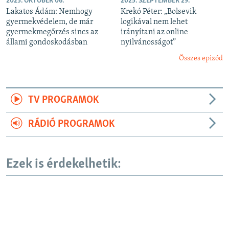
2025. OKTÓBER 06.
2025. SZEPTEMBER 29.
Lakatos Ádám: Nemhogy
Krekó Péter: „Bolsevik
gyermekvédelem, de már
logikával nem lehet
gyermekmegőrzés sincs az
irányítani az online
állami gondoskodásban
nyilvánosságot”
Összes epizód
TV PROGRAMOK
RÁDIÓ PROGRAMOK
Ezek is érdekelhetik: