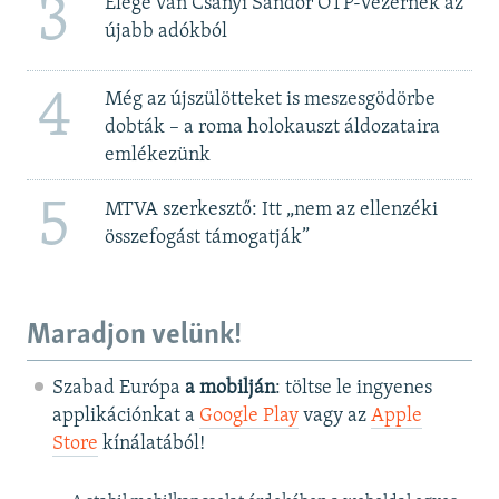
3
Elege van Csányi Sándor OTP-vezérnek az
újabb adókból
4
Még az újszülötteket is meszesgödörbe
dobták – a roma holokauszt áldozataira
emlékezünk
5
MTVA szerkesztő: Itt „nem az ellenzéki
összefogást támogatják”
Maradjon velünk!
Szabad Európa
a mobilján
: töltse le ingyenes
applikációnkat a
Google Play
vagy az
Apple
Store
kínálatából!