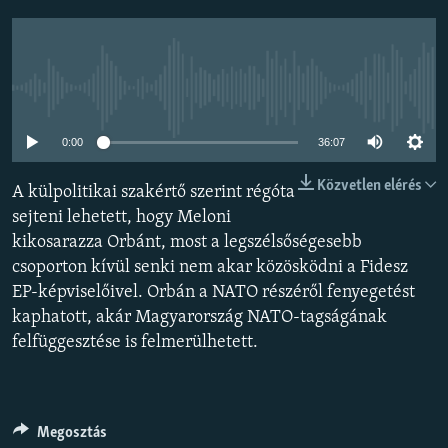
EURÓPAI UNIÓ
VILÁG
KLÍMAVÁLTOZÁS
Jelenleg nincs elérhető tartalom
A MÚLT TANULSÁGAI
0:00
36:07
KÖVESSEN MINKET!
Közvetlen elérés
A külpolitikai szakértő szerint régóta
sejteni lehetett, hogy Meloni
kikosarazza Orbánt, most a legszélsőségesebb
csoporton kívül senki nem akar közösködni a Fidesz
Valamennyi RFE/RL weboldal
EP-képviselőivel. Orbán a NATO részéről fenyegetést
kaphatott, akár Magyarország NATO-tagságának
felfüggesztése is felmerülhetett.
Megosztás