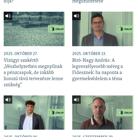
díja?
megszüntetése
2025. OKTÓBER 27.
2025. OKTÓBER 13.
Vízügyi szakértő:
Bíró-Nagy András: A
„Vészhelyzetben megnyílnak
legveszélyesebb méreg a
a pénzcsapok, de inkább
Fidesznek: ha naponta a
hosszú távú tervezésre lenne
gyermekvédelem a téma
szükség”