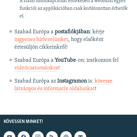
A stabil mobilkapcsolat érdekében a weboldal egyes
funkciói az applikációban csak korlátozottan érhetők
el.
Szabad Európa a
postafiókjában
: kérje
ingyenes hírlevelünket
, hogy elsőként
értesüljön cikkeinkről!
Szabad Európa a
YouTube
-on: iratkozzon fel
videócsatornánkra
!
Szabad Európa az
Instagramon
is:
kövesse
látványos és informatív oldalunkat
! ​
KÖVESSEN MINKET!