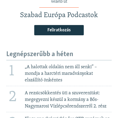
vezető út
Szabad Európa Podcastok
Feliratkozás
Legnépszerűbb a héten
1
„A halottak oldalán nem áll senki” –
mondja a harctéri maradványokat
elszállító önkéntes
2
A rezsicsökkentés üti a szuverenitást:
megegyezni készül a kormány a Bős-
Nagymarosi Vízlépcsőrendszerről 2. rész