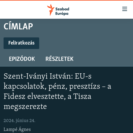
Akadálymentes
mód
Ugrás
CÍMLAP
a
NAPIRENDEN
fő
AKTUÁLIS
Feliratkozás
oldalra
FELIRATKOZÁS
FELIRATKOZÁS
PODCASTOK
Ugrás
EPIZÓDOK
RÉSZLETEK
a
VIDEÓK
tartalomjegyzékre
Spotify
Spotify
ELEMZŐ
Ugrás
Szent-Iványi István: EU-s
a
NER15
kapcsolatok, pénz, presztízs – a
Feliratkozás
Feliratkozás
keresésre
SZABADON
Fidesz elvesztette, a Tisza
megszerezte
TÁRSADALOM
DEMOKRÁCIA
2024. június 24.
A PÉNZ NYOMÁBAN
Lampé Ágnes