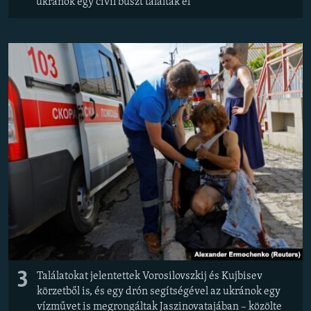
ukránok egy civil buszt találtak el
3
Találatokat jelentettek Vorosilovszkij és Kujbisev
körzetből is, és egy drón segítségével az ukránok egy
vízművet is megrongáltak Jaszinovatajában – közölte