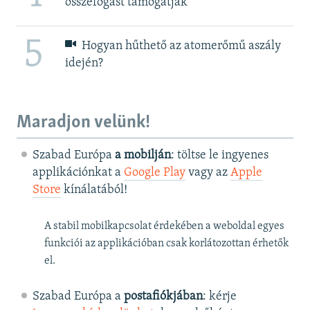
összefogást támogatják”
5
Hogyan hűthető az atomerőmű aszály
idején?
Maradjon velünk!
Szabad Európa
a mobilján
: töltse le ingyenes
applikációnkat a
Google Play
vagy az
Apple
Store
kínálatából!
A stabil mobilkapcsolat érdekében a weboldal egyes
funkciói az applikációban csak korlátozottan érhetők
el.
Szabad Európa a
postafiókjában
: kérje