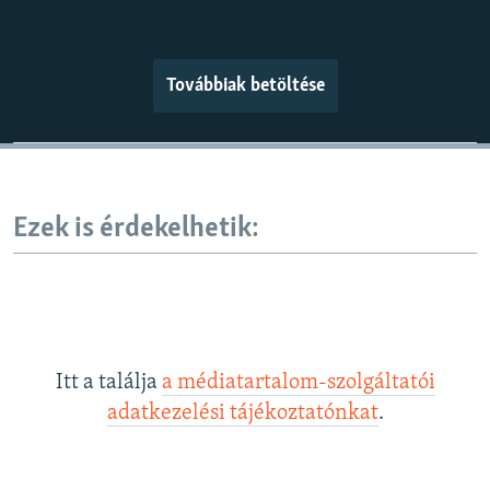
Továbbiak betöltése
Ezek is érdekelhetik:
Itt a találja
a médiatartalom-szolgáltatói
adatkezelési tájékoztatónkat
.