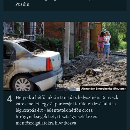
Pusilin
4
Helyiek a hétfői ukrán támadás helyszínén. Donyeck
város mellett egy Zaporizzsjai területen lévő falut is
légicsapás ért – jelentették hétfőn orosz
hírügynökségek helyi tisztségviselőkre és
mentőszolgálatokra hivatkozva