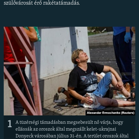
szülővárosát érő rakétatámadás.
EURÓPAI UNIÓ
VILÁG
KLÍMAVÁLTOZÁS
A MÚLT TANULSÁGAI
KÖVESSEN MINKET!
Valamennyi RFE/RL weboldal
1
A tüzérségi támadásban megsebesült nő várja, hogy
ellássák az oroszok által megszállt kelet-ukrajnai
Donyeck városában július 31-én. A terület oroszok által