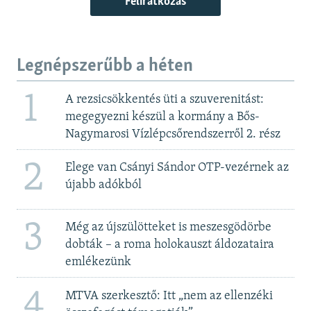
Feliratkozás
Legnépszerűbb a héten
1
A rezsicsökkentés üti a szuverenitást:
megegyezni készül a kormány a Bős-
Nagymarosi Vízlépcsőrendszerről 2. rész
2
Elege van Csányi Sándor OTP-vezérnek az
újabb adókból
3
Még az újszülötteket is meszesgödörbe
dobták – a roma holokauszt áldozataira
emlékezünk
4
MTVA szerkesztő: Itt „nem az ellenzéki