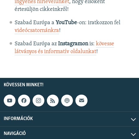
ingyenes hírlevelünket
, hogy elsőként
értesüljön cikkeinkről!
Szabad Európa a
YouTube
-on: iratkozzon fel
videócsatornánkra
!
Szabad Európa az
Instagramon
is:
kövesse
látványos és informatív oldalunkat
! ​
KÖVESSEN MINKET!
INFORMÁCIÓK
NAVIGÁCIÓ