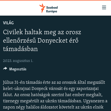
Akadálymentes
mód
Ugrás
VILÁG
a
NAPIRENDEN
Civilek haltak meg az orosz
fő
AKTUÁLIS
oldalra
ellenőrzésű Donyecket érő
FELIRATKOZÁS
PODCASTOK
Ugrás
támadásban
a
VIDEÓK
tartalomjegyzékre
Spotify
2023. augusztus 1.
ELEMZŐ
Ugrás
a
Megosztás
NER15
Feliratkozás
keresésre
SZABADON
Július 31-én támadás érte az az oroszok által megszállt
kelet-ukrajnai Donyeck városát és egy zaporizzsjai
TÁRSADALOM
falut. Az orosz hatóságok szerint hat ember meghalt,
DEMOKRÁCIA
tizenegy megsérült az ukrán támadásban. Ugyanezen a
A PÉNZ NYOMÁBAN
napon négy halálos áldozatot követelt az ukrán elnök