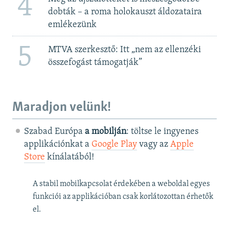
4
dobták – a roma holokauszt áldozataira
emlékezünk
5
MTVA szerkesztő: Itt „nem az ellenzéki
összefogást támogatják”
Maradjon velünk!
Szabad Európa
a mobilján
: töltse le ingyenes
applikációnkat a
Google Play
vagy az
Apple
Store
kínálatából!
A stabil mobilkapcsolat érdekében a weboldal egyes
funkciói az applikációban csak korlátozottan érhetők
el.