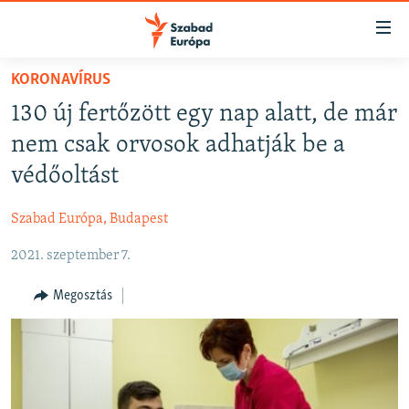
Akadálymentes
mód
Ugrás
KORONAVÍRUS
a
NAPIRENDEN
130 új fertőzött egy nap alatt, de már
fő
AKTUÁLIS
oldalra
nem csak orvosok adhatják be a
FELIRATKOZÁS
PODCASTOK
Ugrás
védőoltást
a
VIDEÓK
tartalomjegyzékre
Szabad Európa, Budapest
Spotify
ELEMZŐ
Ugrás
a
2021. szeptember 7.
NER15
Feliratkozás
keresésre
SZABADON
Megosztás
TÁRSADALOM
DEMOKRÁCIA
A PÉNZ NYOMÁBAN