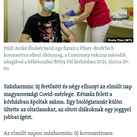
EURÓPAI UNIÓ
VILÁG
KLÍMAVÁLTOZÁS
A MÚLT TANULSÁGAI
Földi Anikó főnővér beolt egy fiatalt a Pfizer–BioNTech
KÖVESSEN MINKET!
koronavírus elleni oltóanyag, a Comirnaty vakcina második
adagjával a békéscsabai Réthy Pál kórházban 2021. június 29-
én
Valamennyi RFE/RL weboldal
Százharminc új fertőzött és négy elhunyt az elmúlt nap
magyarországi Covid-mérlege. Kétszáz felett a
kórházban ápoltak száma. Egy biológiatanár külön
ültette az oltatlanokat, az oltott diákoknak egy jeggyel
jobbat ígért.
Az elmúlt napon százharminc új koronavírusos