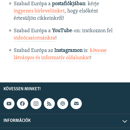
Szabad Európa a
postafiókjában
: kérje
ingyenes hírlevelünket
, hogy elsőként
értesüljön cikkeinkről!
Szabad Európa a
YouTube
-on: iratkozzon fel
videócsatornánkra
!
Szabad Európa az
Instagramon
is:
kövesse
látványos és informatív oldalunkat
! ​
KÖVESSEN MINKET!
INFORMÁCIÓK