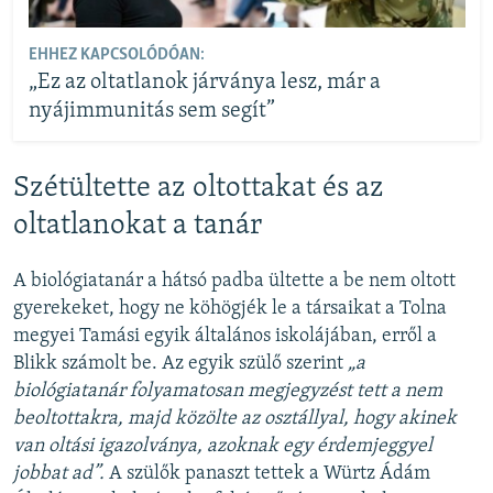
EHHEZ KAPCSOLÓDÓAN:
„Ez az oltatlanok járványa lesz, már a
nyájimmunitás sem segít”
Szétültette az oltottakat és az
oltatlanokat a tanár
A biológiatanár a hátsó padba ültette a be nem oltott
gyerekeket, hogy ne köhögjék le a társaikat a Tolna
megyei Tamási egyik általános iskolájában, erről a
Blikk számolt be. Az egyik szülő szerint
„a
biológiatanár folyamatosan megjegyzést tett a nem
beoltottakra, majd közölte az osztállyal, hogy akinek
van oltási igazolványa, azoknak egy érdemjeggyel
jobbat ad”.
A szülők panaszt tettek a Würtz Ádám