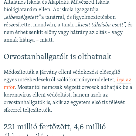
Általános Iskola és Alapfokú Művészeti Iskola
biológiatanára ellen. Az iskola igazgatója
„elbeszélgetett”
a tanárral, és figyelmeztetésben
részesítette, mondván, a tanár
„kicsit túlzásba esett”,
és
nem érhet senkit előny vagy hátrány az oltás – vagy
annak hiánya – miatt.
Orvostanhallgatók is olthatnak
Módosították a járvány elleni védekezést elősegítő
egyes intézkedésekről szóló kormányrendeletet,
írja az
mfor
. Mostantól nemcsak végzett orvosok adhatják be a
koronavírus elleni védőoltást, hanem azok az
orvostanhallgatók is, akik az egyetem első tíz félévét
sikerrel teljesítették.
221 millió fertőzött, 4,6 millió