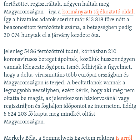
fertőzöttet regisztráltak, négyen haltak meg
Magyarországon – írja a
kormányzati tájékoztató oldal
.
Így a hivatalos adatok szerint már 813 818 főre nőtt a
beazonosított fertőzöttek száma, a betegségben pedig
30 074 hunytak el a járvány kezdete óta.
Jelenleg 5486 fertőzöttről tudni, kórházban 210
koronavírusos beteget ápolnak, közülük huszonnégyen
vannak lélegeztetőgépen. Ismét felhívják a figyelmet,
hogy a delta-vírusmutáns több európai országban és
Magyarországon is terjed. A beoltatlanok vannak a
legnagyobb veszélyben, ezért kérik, hogy aki még nem
oltatta be magát, az jelentkezzen háziorvosánál vagy
regisztráljon és foglaljon időpontot az interneten. Eddig
5 524 203 fő kapta meg mindkét oltást
Magyarországon.
Merkely Béla, a Semmelweis Egyetem rektora
is arról