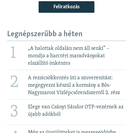
Feliratkozás
Legnépszerűbb a héten
1
„A halottak oldalán nem áll senki” –
mondja a harctéri maradványokat
elszállító önkéntes
2
A rezsicsökkentés üti a szuverenitást:
megegyezni készül a kormány a Bős-
Nagymarosi Vízlépcsőrendszerről 2. rész
3
Elege van Csányi Sándor OTP-vezérnek az
újabb adókból
Még az újszülötteket is meszesgödörbe