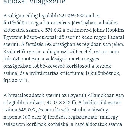
áldozat világszerte
A világon eddig legalább 221 069 535 ember
fertőződött meg a koronavírus-járványban, a halálos
áldozatok száma 4 574 662 a baltimore-i Johns Hopkins
Egyetem közép-európai idő szerint kedd reggeli adatai
szerint. A fertőzés 192 országban és régióban van jelen.
Szakértők szerint a diagnosztizált esetek száma nem
tükrözi pontosan a valóságot, mert az egyes
országokban többé-kevésbé korlátozott a tesztek
száma, és a nyilvántartás kritériumai is különböznek,
írja az MTI.
A hivatalos adatok szerint az Egyesült Államokban van
a legtöbb fertőzött, 40 018 318 fő. A halálos áldozatok
száma 649 072, és nem látszik csitulni a járvány:
naponta 160 ezer új fertőzést regisztrálnak, mintegy
százezren kerülnek kórházba, a napi áldozatok száma