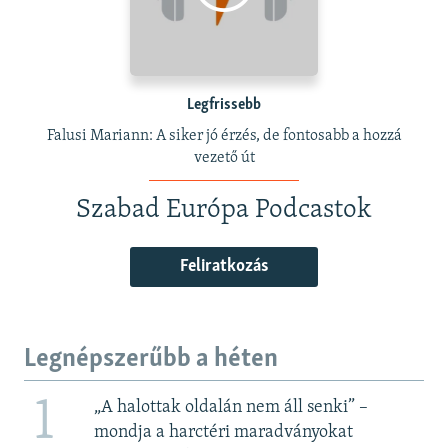
Legfrissebb
Falusi Mariann: A siker jó érzés, de fontosabb a hozzá
vezető út
Szabad Európa Podcastok
Feliratkozás
Legnépszerűbb a héten
1
„A halottak oldalán nem áll senki” –
mondja a harctéri maradványokat