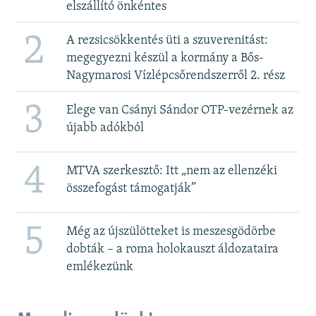
elszállító önkéntes
2
A rezsicsökkentés üti a szuverenitást:
megegyezni készül a kormány a Bős-
Nagymarosi Vízlépcsőrendszerről 2. rész
3
Elege van Csányi Sándor OTP-vezérnek az
újabb adókból
4
MTVA szerkesztő: Itt „nem az ellenzéki
összefogást támogatják”
5
Még az újszülötteket is meszesgödörbe
dobták – a roma holokauszt áldozataira
emlékezünk