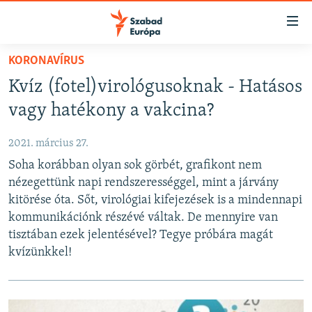
Akadálymentes
mód
Ugrás
KORONAVÍRUS
a
NAPIRENDEN
Kvíz (fotel)virológusoknak - Hatásos
fő
AKTUÁLIS
oldalra
vagy hatékony a vakcina?
FELIRATKOZÁS
PODCASTOK
Ugrás
a
2021. március 27.
VIDEÓK
tartalomjegyzékre
Soha korábban olyan sok görbét, grafikont nem
Spotify
ELEMZŐ
Ugrás
nézegettünk napi rendszerességgel, mint a járvány
a
NER15
kitörése óta. Sőt, virológiai kifejezések is a mindennapi
Feliratkozás
keresésre
kommunikációnk részévé váltak. De mennyire van
SZABADON
tisztában ezek jelentésével? Tegye próbára magát
TÁRSADALOM
kvízünkkel!
DEMOKRÁCIA
A PÉNZ NYOMÁBAN