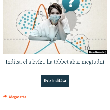
EURÓPAI UNIÓ
VILÁG
KLÍMAVÁLTOZÁS
A MÚLT TANULSÁGAI
KÖVESSEN MINKET!
Indítsa el a kvízt, ha többet akar megtudni
Valamennyi RFE/RL weboldal
Kvíz indítása
Megosztás