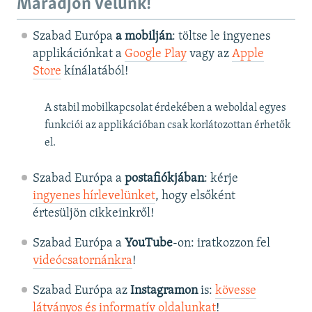
Maradjon velünk!
Szabad Európa
a mobilján
: töltse le ingyenes
applikációnkat a
Google Play
vagy az
Apple
Store
kínálatából!
A stabil mobilkapcsolat érdekében a weboldal egyes
funkciói az applikációban csak korlátozottan érhetők
el.
Szabad Európa a
postafiókjában
: kérje
ingyenes hírlevelünket
, hogy elsőként
értesüljön cikkeinkről!
Szabad Európa a
YouTube
-on: iratkozzon fel
videócsatornánkra
!
Szabad Európa az
Instagramon
is:
kövesse
látványos és informatív oldalunkat
! ​