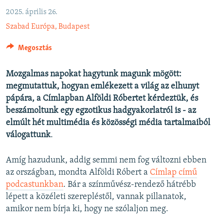
EURÓPAI UNIÓ
2025. április 26.
VILÁG
Szabad Európa, Budapest
KLÍMAVÁLTOZÁS
Megosztás
A MÚLT TANULSÁGAI
Mozgalmas napokat hagytunk magunk mögött:
megmutattuk, hogyan emlékezett a világ az elhunyt
KÖVESSEN MINKET!
pápára, a Címlapban Alföldi Róbertet kérdeztük, és
beszámoltunk egy egzotikus hadgyakorlatról is - az
elmúlt hét multimédia és közösségi média tartalmaiból
Valamennyi RFE/RL weboldal
válogattunk
.
Amíg hazudunk, addig semmi nem fog változni ebben
az országban, mondta Alföldi Róbert a
Címlap című
podcastunkban
. Bár a színművész-rendező hátrébb
lépett a közéleti szerepléstől, vannak pillanatok,
amikor nem bírja ki, hogy ne szólaljon meg.