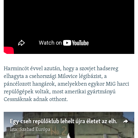
Harmincöt évvel azután, hogy a szovjet hadsereg
elhagyta a csehországi Milovice légibázist, a
páncélozott hangárok, amelyekben egykor MiG harci
repülőgépek voltak, most amerikai gyártmányú
Cessnáknak adnak otthont.
Egy cseh repülőklub lehelt újra életet az elhagyatott szovjet légibázisba
Írta:
Szabad Európa