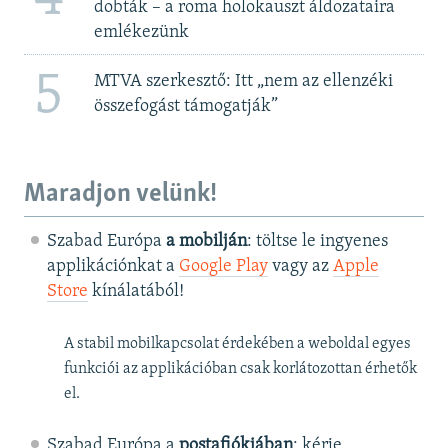
dobták – a roma holokauszt áldozataira
emlékezünk
5
MTVA szerkesztő: Itt „nem az ellenzéki
összefogást támogatják”
Maradjon velünk!
Szabad Európa
a mobilján
: töltse le ingyenes
applikációnkat a
Google Play
vagy az
Apple
Store
kínálatából!
A stabil mobilkapcsolat érdekében a weboldal egyes
funkciói az applikációban csak korlátozottan érhetők
el.
Szabad Európa a
postafiókjában
: kérje