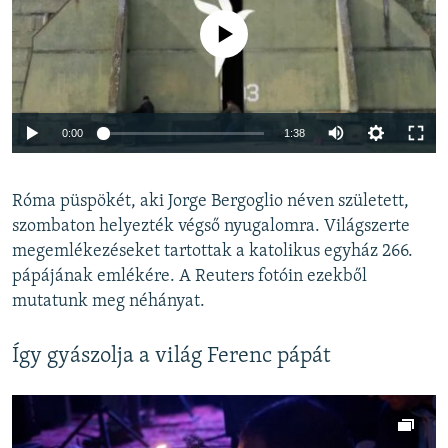
Jelenleg nincs elérhető tartalom
Auto
0:00
1:38
240p
Róma püspökét, aki Jorge Bergoglio néven született,
360p
szombaton helyezték végső nyugalomra. Világszerte
Auto
240p
360p
480p
480p
megemlékezéseket tartottak a katolikus egyház 266.
720p
pápájának emlékére. A Reuters fotóin ezekből
720p
1080p
mutatunk meg néhányat.
1080p
Így gyászolja a világ Ferenc pápát