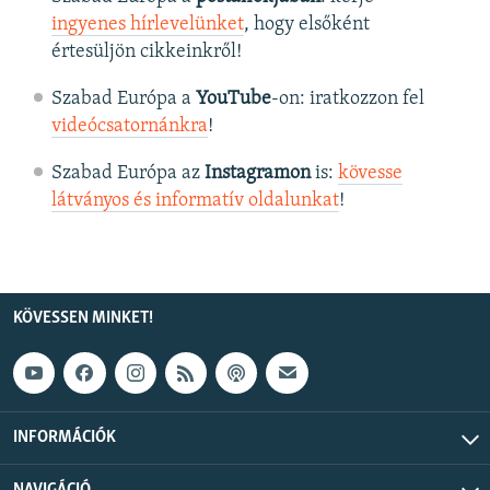
ingyenes hírlevelünket
, hogy elsőként
értesüljön cikkeinkről!
Szabad Európa a
YouTube
-on: iratkozzon fel
videócsatornánkra
!
Szabad Európa az
Instagramon
is:
kövesse
látványos és informatív oldalunkat
! ​
KÖVESSEN MINKET!
INFORMÁCIÓK
NAVIGÁCIÓ