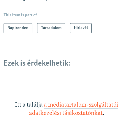
o
l
u
i
This item is part of
s
d
s
e
Napirenden
Társadalom
Hírlevél
l
i
d
e
Ezek is érdekelhetik:
Itt a találja
a médiatartalom-szolgáltatói
adatkezelési tájékoztatónkat
.