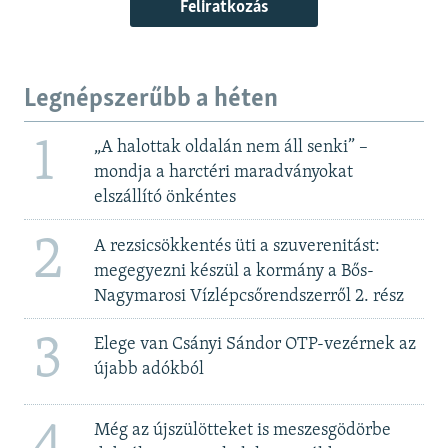
Feliratkozás
Legnépszerűbb a héten
1
„A halottak oldalán nem áll senki” –
mondja a harctéri maradványokat
elszállító önkéntes
2
A rezsicsökkentés üti a szuverenitást:
megegyezni készül a kormány a Bős-
Nagymarosi Vízlépcsőrendszerről 2. rész
3
Elege van Csányi Sándor OTP-vezérnek az
újabb adókból
4
Még az újszülötteket is meszesgödörbe