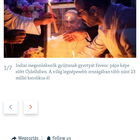
Indiai megemlékezők gyújtanak gyertyát Ferenc pápa képe
1/7
előtt Újdelhiben. A világ legnépesebb országában több mint 23
millió katolikus él
P
N
r
e
e
x
v
t
i
s
Megosztás
Follow us