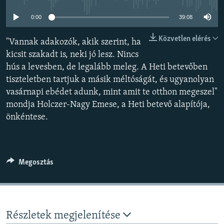
EURÓPAI UNIÓ
0:00
39:08
VILÁG
Közvetlen elérés
"Vannak adakozók, akik szerint, ha
KLÍMAVÁLTOZÁS
kicsit szakadt is, neki jó lesz. Nincs
A MÚLT TANULSÁGAI
hús a levesben, de legalább meleg. A Heti betevőben
tiszteletben tartjuk a másik méltóságát, és ugyanolyan
KÖVESSEN MINKET!
vasárnapi ebédet adunk, mint amit te otthon megeszel"
mondja Holczer-Nagy Emese, a Heti betevő alapítója,
önkéntese.
Valamennyi RFE/RL weboldal
Megosztás
Részletek megjelenítése