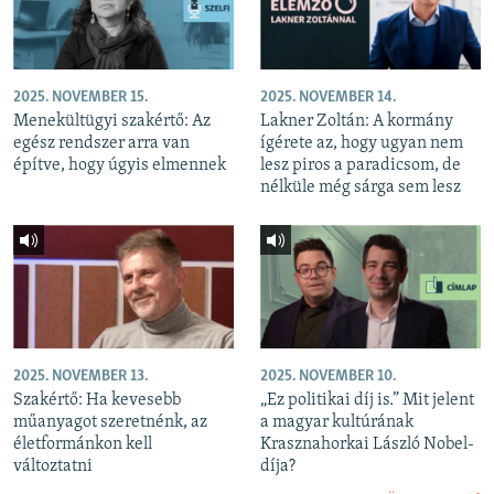
2025. NOVEMBER 15.
2025. NOVEMBER 14.
Menekültügyi szakértő: Az
Lakner Zoltán: A kormány
egész rendszer arra van
ígérete az, hogy ugyan nem
építve, hogy úgyis elmennek
lesz piros a paradicsom, de
nélküle még sárga sem lesz
2025. NOVEMBER 13.
2025. NOVEMBER 10.
Szakértő: Ha kevesebb
„Ez politikai díj is.” Mit jelent
műanyagot szeretnénk, az
a magyar kultúrának
életformánkon kell
Krasznahorkai László Nobel-
változtatni
díja?