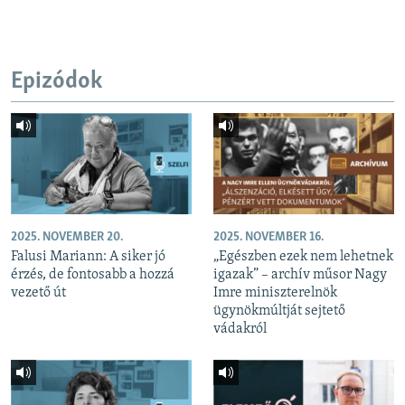
Epizódok
2025. NOVEMBER 20.
2025. NOVEMBER 16.
Falusi Mariann: A siker jó
„Egészben ezek nem lehetnek
érzés, de fontosabb a hozzá
igazak” – archív műsor Nagy
vezető út
Imre miniszterelnök
ügynökmúltját sejtető
vádakról