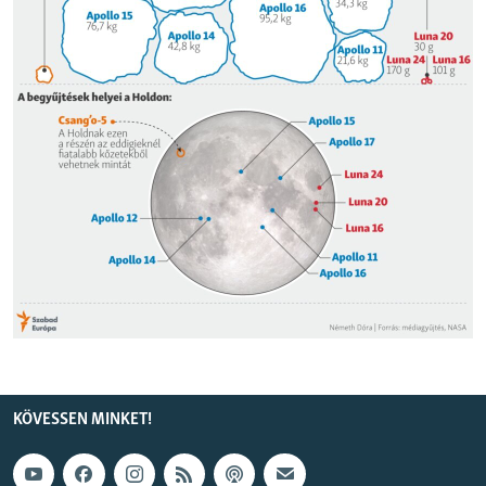
EURÓPAI UNIÓ
VILÁG
KLÍMAVÁLTOZÁS
A MÚLT TANULSÁGAI
KÖVESSEN MINKET!
Valamennyi RFE/RL weboldal
KÖVESSEN MINKET!