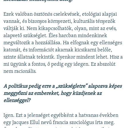
Ezek valóban ösztönös cselekvések, etológiai alapjai
vannak, és bizonyos környezeti, kulturális tényezők
váltják ki. Nem kikapcsolhatók, olyan, mint az evés,
alapvető szükséglet. Éles harcban mindenkinek
megváltozik a hozzáállása. Ha elfognak egy ellenséges
katonát, és információt akarnak kicsikarni belőle,
szinte állatnak tekintik. Ilyenkor mindent lehet. Hisz a
mi ügyünk a fontos, ő pedig egy idegen. Ez abszolút
nem racionális.
A politikus pedig erre a „szükségletre” alapozva képes
meggyőzni az embereket, hogy küzdjenek az
ellenséggel?
Igen. Ezt a jelenséget egyébként a hatvanas években
egy Jacques Ellul nevű francia szociológus írta meg.