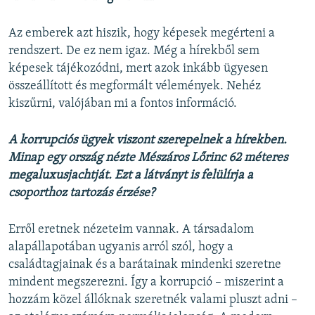
Az emberek azt hiszik, hogy képesek megérteni a
rendszert. De ez nem igaz. Még a hírekből sem
képesek tájékozódni, mert azok inkább ügyesen
összeállított és megformált vélemények. Nehéz
kiszűrni, valójában mi a fontos információ.
A korrupciós ügyek viszont szerepelnek a hírekben.
Minap egy ország nézte Mészáros Lőrinc 62 méteres
megaluxusjachtját. Ezt a látványt is felülírja a
csoporthoz tartozás érzése?
Erről eretnek nézeteim vannak. A társadalom
alapállapotában ugyanis arról szól, hogy a
családtagjainak és a barátainak mindenki szeretne
mindent megszerezni. Így a korrupció – miszerint a
hozzám közel állóknak szeretnék valami pluszt adni –