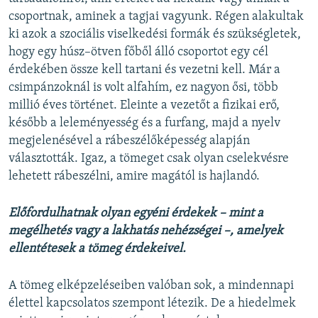
csoportnak, aminek a tagjai vagyunk. Régen alakultak
ki azok a szociális viselkedési formák és szükségletek,
hogy egy húsz–ötven főből álló csoportot egy cél
érdekében össze kell tartani és vezetni kell. Már a
csimpánzoknál is volt alfahím, ez nagyon ősi, több
millió éves történet. Eleinte a vezetőt a fizikai erő,
később a leleményesség és a furfang, majd a nyelv
megjelenésével a rábeszélőképesség alapján
választották. Igaz, a tömeget csak olyan cselekvésre
lehetett rábeszélni, amire magától is hajlandó.
Előfordulhatnak olyan egyéni érdekek – mint a
megélhetés vagy a lakhatás nehézségei –, amelyek
ellentétesek a tömeg érdekeivel.
A tömeg elképzeléseiben valóban sok, a mindennapi
élettel kapcsolatos szempont létezik. De a hiedelmek