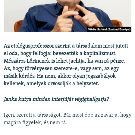
EURÓPAI UNIÓ
VILÁG
KLÍMAVÁLTOZÁS
A MÚLT TANULSÁGAI
Az etológusprofesszor szerint a társadalom most jutott
el oda, hogy felfogja: bevezették a kapitalizmust.
KÖVESSEN MINKET!
Mészáros Lőrincnek is lehet jachtja, ha van rá pénze.
Az, hogy törvényesen szerezte-e, vagy sem, az egy
másik kérdés. Ha nem, akkor olyan jogszabályok
Valamennyi RFE/RL weboldal
kellenek, amelyek orvosolják a helyzetet.
Janka kutya minden interjúját végighallgatja?
Igen, szereti a társaságot. Bár most épp az zavarja, hogy
magára figyelek, és nem rá.