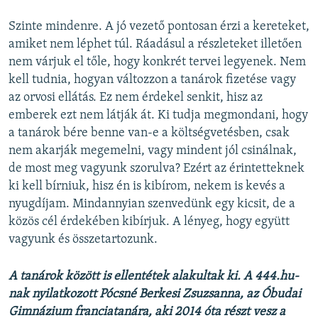
Szinte mindenre. A jó vezető pontosan érzi a kereteket,
amiket nem léphet túl. Ráadásul a részleteket illetően
nem várjuk el tőle, hogy konkrét tervei legyenek. Nem
kell tudnia, hogyan változzon a tanárok fizetése vagy
az orvosi ellátás. Ez nem érdekel senkit, hisz az
emberek ezt nem látják át. Ki tudja megmondani, hogy
a tanárok bére benne van-e a költségvetésben, csak
nem akarják megemelni, vagy mindent jól csinálnak,
de most meg vagyunk szorulva? Ezért az érintetteknek
ki kell bírniuk, hisz én is kibírom, nekem is kevés a
nyugdíjam. Mindannyian szenvedünk egy kicsit, de a
közös cél érdekében kibírjuk. A lényeg, hogy együtt
vagyunk és összetartozunk.
A tanárok között is ellentétek alakultak ki. A 444.hu-
nak nyilatkozott Pócsné Berkesi Zsuzsanna, az Óbudai
Gimnázium franciatanára, aki 2014 óta részt vesz a