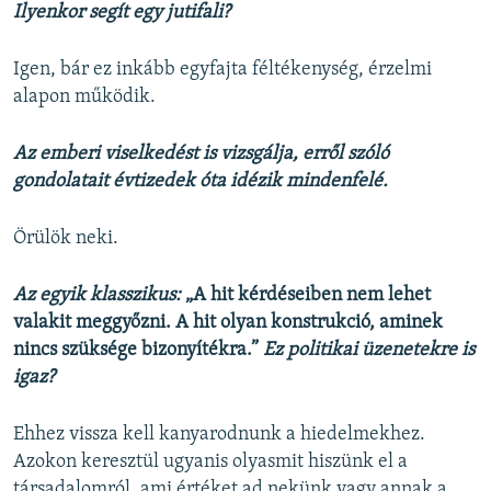
Ilyenkor segít egy jutifali?
Igen, bár ez inkább egyfajta féltékenység, érzelmi
alapon működik.
Az emberi viselkedést is vizsgálja, erről szóló
gondolatait évtizedek óta idézik mindenfelé.
Örülök neki.
Az egyik klasszikus:
„A hit kérdéseiben nem lehet
valakit meggyőzni. A hit olyan konstrukció, aminek
nincs szüksége bizonyítékra.”
Ez politikai üzenetekre is
igaz?
Ehhez vissza kell kanyarodnunk a hiedelmekhez.
Azokon keresztül ugyanis olyasmit hiszünk el a
társadalomról, ami értéket ad nekünk vagy annak a