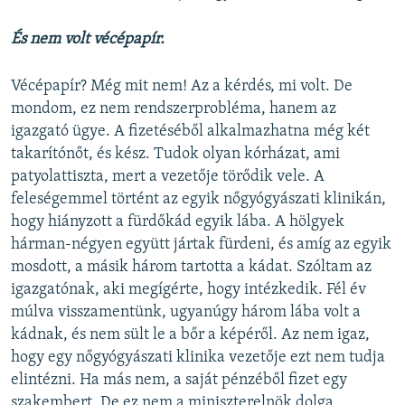
És nem volt vécépapír.
Vécépapír? Még mit nem! Az a kérdés, mi volt. De
mondom, ez nem rendszerprobléma, hanem az
igazgató ügye. A fizetéséből alkalmazhatna még két
takarítónőt, és kész. Tudok olyan kórházat, ami
patyolattiszta, mert a vezetője törődik vele. A
feleségemmel történt az egyik nőgyógyászati klinikán,
hogy hiányzott a fürdőkád egyik lába. A hölgyek
hárman-négyen együtt jártak fürdeni, és amíg az egyik
mosdott, a másik három tartotta a kádat. Szóltam az
igazgatónak, aki megígérte, hogy intézkedik. Fél év
múlva visszamentünk, ugyanúgy három lába volt a
kádnak, és nem sült le a bőr a képéről. Az nem igaz,
hogy egy nőgyógyászati ​klinika vezetője ezt nem tudja
elintézni. Ha más nem, a saját pénzéből fizet egy
szakembert. De ez nem a miniszterelnök dolga.