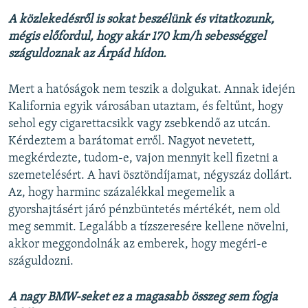
A közlekedésről is sokat beszélünk és vitatkozunk,
mégis előfordul, hogy akár 170 km/h sebességgel
száguldoznak az Árpád hídon.
Mert a hatóságok nem teszik a dolgukat. Annak idején
Kalifornia egyik városában utaztam, és feltűnt, hogy
sehol egy cigarettacsikk vagy zsebkendő az utcán.
Kérdeztem a barátomat erről. Nagyot nevetett,
megkérdezte, tudom-e, vajon mennyit kell fizetni a
szemetelésért. A havi ösztöndíjamat, négyszáz dollárt.
Az, hogy harminc százalékkal megemelik a
gyorshajtásért járó pénzbüntetés mértékét, nem old
meg semmit. Legalább a tízszeresére kellene növelni,
akkor meggondolnák az emberek, hogy megéri-e
száguldozni.
A nagy BMW-seket ez a magasabb összeg sem fogja