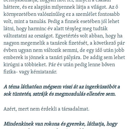
befolyásolhatja, hogyan nőtt fel, milyen a családi
háttere, és ez alapján milyennek látja a világot. Az ő
környezetében valószínűleg ez a szemlélet fontosabb
volt, mint a tanulás. Pedig a finnek esetében jól lehet
látni, hogy harminc év alatt tényleg meg tudták
változtatni az országot. Egyetértés volt abban, hogy ha
nagyon megemelik a tanárok fizetését, a következő pár
évben ugyan nem változik semmi, de egy idő után jobb
emberek is jönnek a tanári pályára. De addig sem lehet
kirúgni a többieket. Pár év után pedig lenne bőven
fizika- vagy kémiatanár.
A téma láthatóan mégsem viszi át az ingerküszöböt a
sok tüntetés, sztrájk és megmozdulás ellenére sem.
Azért, mert nem érdekli a társadalmat.
Mindenkinek van rokona és gyereke, láthatja, hogy