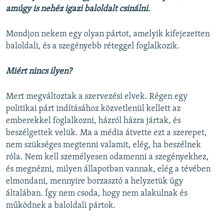
amúgy is nehéz igazi baloldalt csinálni.
Mondjon nekem egy olyan pártot, amelyik kifejezetten
baloldali, és a szegényebb réteggel foglalkozik.
Miért nincs ilyen?
Mert megváltoztak a szervezési elvek. Régen egy
politikai párt indításához közvetlenül kellett az
emberekkel foglalkozni, házról házra jártak, és
beszélgettek velük. Ma a média átvette ezt a szerepet,
nem szükséges megtenni valamit, elég, ha beszélnek
róla. Nem kell személyesen odamenni a szegényekhez,
és megnézni, milyen állapotban vannak, elég a tévében
elmondani, mennyire borzasztó a helyzetük úgy
általában. Így nem csoda, hogy nem alakulnak és
működnek a baloldali pártok.