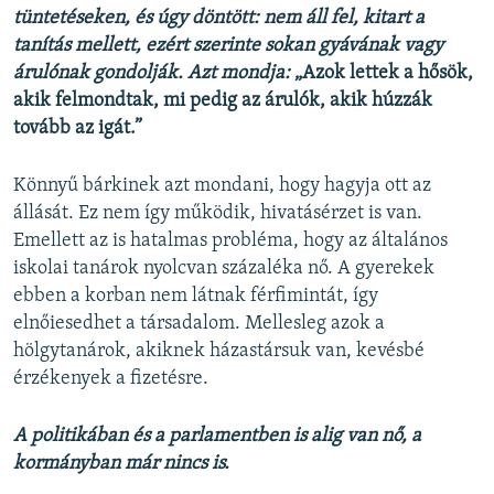
tüntetéseken, és úgy döntött: nem áll fel, kitart a
tanítás mellett, ezért szerinte sokan gyávának vagy
árulónak gondolják. Azt mondja:
„Azok lettek a hősök,
akik felmondtak, mi pedig az árulók, akik húzzák
tovább az igát.”
Könnyű bárkinek azt mondani, hogy hagyja ott az
állását. Ez nem így működik, hivatásérzet is van.
Emellett az is hatalmas probléma, hogy az általános
iskolai tanárok nyolcvan százaléka nő. A gyerekek
ebben a korban nem látnak férfimintát, így
elnőiesedhet a társadalom. Mellesleg azok a
hölgytanárok, akiknek házastársuk van, kevésbé
érzékenyek a fizetésre.
A politikában és a parlamentben is alig van nő, a
kormányban már nincs is.