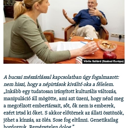
A bucsai mészárlással kapcsolatban úgy fogalmazott:
nem hiszi, hogy a népirtások kiváltó oka a félelem.
„Inkább egy tudatosan irányított kulturális változás,
manipuláció áll mögötte, ami azt üzeni, hogy nézd meg
a megcélzott embertársait, sőt, ők nem is emberek,
ezért irtsd ki őket. S akkor előtörnek az állati ösztönök,
jöhet a kínzás, az ölés. Sose fog eltűnni. Genetikailag
hordozzuk. Reménytelen dolog.”