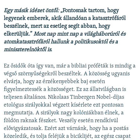
Egy másik idézet öntől:
„Fontosnak tartom, hogy
legyenek emberek, akik állandóan a katasztrófáról
beszélnek, mert az esetleg segít abban, hogy
elkerüljük.”
Most nap mint nap a világháborúról és
atomkatasztrófáról hallunk a politikusoktól és a
miniszterelnöktől is.
Ez ősidők óta így van, már a bibliai próféták is mindig a
végső szörnyűségekről beszéltek. A közösség ugyanis
elvárja, hogy az érzékenyebbek baj esetén
figyelmeztessék a közösséget. Ez az állatvilágban is
teljesen általános. Nikolaas Tinbergen Nobel-díjas
etológus sirályokkal végzett kísérlete ezt pontosan
megmutatja. A sirályok nagy kolóniákban élnek, a
földön raknak fészket. Veszély esetén rendkívül
elővigyázatosak. Ezért azt várnánk, hogy ha a postás
közeledik, és tolja feléjük a biciklijét, az egész csapat