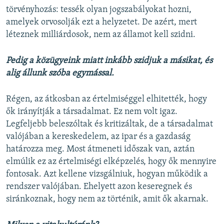
törvényhozás: tessék olyan jogszabályokat hozni,
amelyek orvosolják ezt a helyzetet. De azért, mert
léteznek milliárdosok, nem az államot kell szidni.
Pedig a közügyeink miatt inkább szidjuk a másikat, és
alig állunk szóba egymással.
Régen, az átkosban az értelmiséggel elhitették, hogy
ők irányítják a társadalmat. Ez nem volt igaz.
Legfeljebb beleszóltak és kritizáltak, de a társadalmat
valójában a kereskedelem, az ipar és a gazdaság
határozza meg. Most átmeneti időszak van, aztán
elmúlik ez az értelmiségi elképzelés, hogy ők mennyire
fontosak. Azt kellene vizsgálniuk, hogyan működik a
rendszer valójában. Ehelyett azon keseregnek és
siránkoznak, hogy nem az történik, amit ők akarnak.