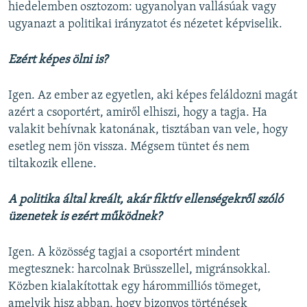
hiedelemben osztozom: ugyanolyan vallásúak vagy
ugyanazt a politikai irányzatot és nézetet képviselik.
Ezért képes ölni is?
Igen. Az ember az egyetlen, aki képes feláldozni magát
azért a csoportért, amiről elhiszi, hogy a tagja. Ha
valakit behívnak katonának, tisztában van vele, hogy
esetleg nem jön vissza. Mégsem tüntet és nem
tiltakozik ellene.
A politika által kreált, akár fiktív ellenségekről szóló
üzenetek is ezért működnek?
Igen. A közösség tagjai a csoportért mindent
megtesznek: harcolnak Brüsszellel, migránsokkal.
Közben
kialakítottak egy hárommilliós tömeget,
amelyik hisz abban, hogy bizonyos történések