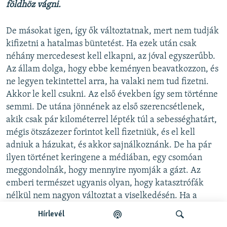
földhöz vágni.
De másokat igen, így ők változtatnak, mert nem tudják
kifizetni a hatalmas büntetést. Ha ezek után csak
néhány mercedesest kell elkapni, az jóval egyszerűbb.
Az állam dolga, hogy ebbe keményen beavatkozzon, és
ne legyen tekintettel arra, ha valaki nem tud fizetni.
Akkor le kell csukni. Az első években így sem történne
semmi. De utána jönnének az első szerencsétlenek,
akik csak pár kilométerrel lépték túl a sebességhatárt,
mégis ötszázezer forintot kell fizetniük, és el kell
adniuk a házukat, és akkor sajnálkoznánk. De ha pár
ilyen történet keringene a médiában, egy csomóan
meggondolnák, hogy mennyire nyomják a gázt. Az
emberi természet ugyanis olyan, hogy katasztrófák
nélkül nem nagyon változtat a viselkedésén. Ha a
társadalom egy ezreléke tönkremegy ebbe, de a
Hírlevél
maradék 99, 99 százalék megjavul, akkor megéri.