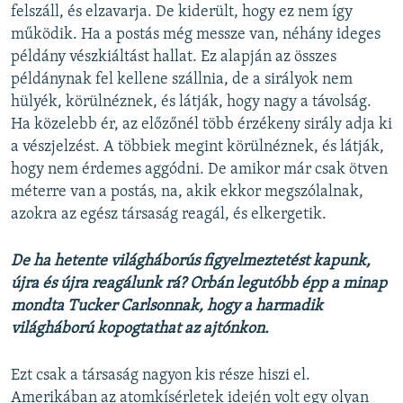
felszáll, és elzavarja. De kiderült, hogy ez nem így
működik. Ha a postás még messze van, néhány ideges
példány vészkiáltást hallat. Ez alapján az összes
példánynak fel kellene szállnia, de a sirályok nem
hülyék, körülnéznek, és látják, hogy nagy a távolság.
Ha közelebb ér, az előzőnél több érzékeny sirály adja ki
a vészjelzést. A többiek megint körülnéznek, és látják,
hogy nem érdemes aggódni. De amikor már csak ötven
méterre van a postás, na, akik ekkor megszólalnak,
azokra az egész társaság reagál, és elkergetik.
De ha hetente világháborús figyelmeztetést kapunk,
újra és újra reagálunk rá? Orbán legutóbb épp a minap
mondta Tucker Carlsonnak, hogy a harmadik
világháború kopogtathat az ajtónkon.
Ezt csak a társaság nagyon kis része hiszi el.
Amerikában az atomkísérletek idején volt egy olyan