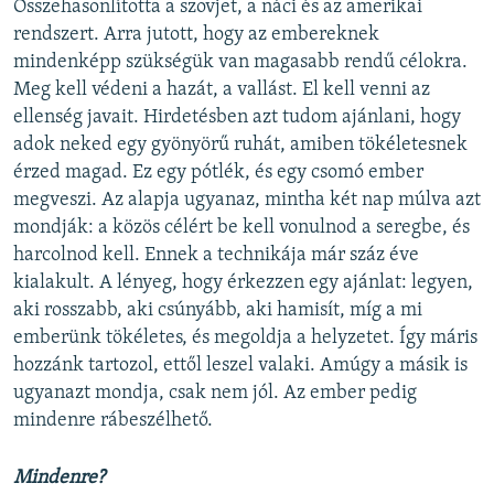
Összehasonlította a szovjet, a náci és az amerikai
rendszert. Arra jutott, hogy az embereknek
mindenképp szükségük van magasabb rendű célokra.
Meg kell védeni a hazát, a vallást. El kell venni az
ellenség javait. Hirdetésben azt tudom ajánlani, hogy
adok neked egy gyönyörű ruhát, amiben tökéletesnek
érzed magad. Ez egy pótlék, és egy csomó ember
megveszi. Az alapja ugyanaz, mintha két nap múlva azt
mondják: a közös célért be kell vonulnod a seregbe, és
harcolnod kell. Ennek a technikája már száz éve
kialakult. A lényeg, hogy érkezzen egy ajánlat: legyen,
aki rosszabb, aki csúnyább, aki hamisít, míg a mi
emberünk tökéletes, és megoldja a helyzetet. Így máris
hozzánk tartozol, ettől leszel valaki. Amúgy a másik is
ugyanazt mondja, csak nem jól. Az ember pedig
mindenre rábeszélhető.
Mindenre?