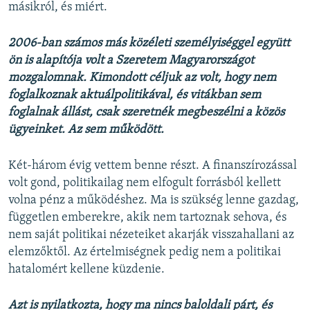
másikról, és miért.
2006-ban számos más közéleti személyiséggel együtt
ön is alapítója volt a Szeretem Magyarországot
mozgalomnak. Kimondott céljuk az volt, hogy nem
foglalkoznak aktuálpolitikával, és vitákban sem
foglalnak állást, csak szeretnék megbeszélni a közös
ügyeinket. Az sem működött.
Két-három évig vettem benne részt. A finanszírozással
volt gond, politikailag nem elfogult forrásból kellett
volna pénz a működéshez. Ma is szükség lenne gazdag,
független emberekre, akik nem tartoznak sehova, és
nem saját politikai nézeteiket akarják visszahallani az
elemzőktől. Az értelmiségnek pedig nem a politikai
hatalomért kellene küzdenie.
Azt is nyilatkozta, hogy ma nincs baloldali párt, és