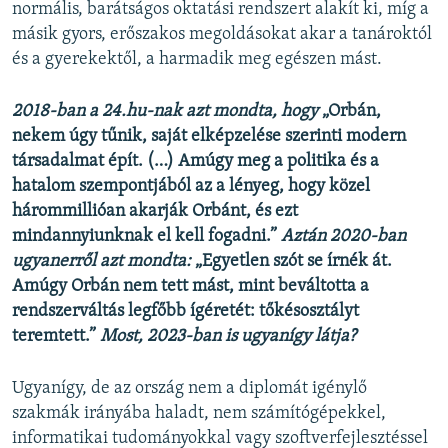
normális, barátságos oktatási rendszert alakít ki, míg a
másik gyors, erőszakos megoldásokat akar a tanároktól
és a gyerekektől, a harmadik meg egészen mást.
2018-ban a 24.hu-nak azt mondta, hogy
„Orbán,
nekem úgy tűnik, saját elképzelése szerinti modern
társadalmat épít. (…) Amúgy meg a politika és a
hatalom szempontjából az a lényeg, hogy közel
hárommillióan akarják Orbánt, és ezt
mindannyiunknak el kell fogadni.”
Aztán 2020-ban
ugyanerről azt mondta:
„Egyetlen szót se írnék át.
Amúgy Orbán nem tett mást, mint beváltotta a
rendszerváltás legfőbb ígéretét: tőkésosztályt
teremtett.”
Most, 2023-ban is ugyanígy látja?
Ugyanígy, de az ország nem a diplomát igénylő
szakmák irányába haladt, nem számítógépekkel,
informatikai tudományokkal vagy szoftverfejlesztéssel