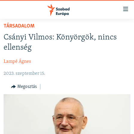
Akadálymentes
mód
Ugrás
TÁRSADALOM
a
NAPIRENDEN
Csányi Vilmos: Könyörgök, nincs
fő
AKTUÁLIS
oldalra
ellenség
FELIRATKOZÁS
PODCASTOK
Ugrás
a
Lampé Ágnes
VIDEÓK
tartalomjegyzékre
Spotify
2023. szeptember 15.
ELEMZŐ
Ugrás
a
NER15
Megosztás
Feliratkozás
keresésre
SZABADON
TÁRSADALOM
DEMOKRÁCIA
A PÉNZ NYOMÁBAN