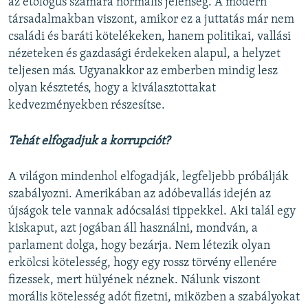
az etológus számára normális jelenség. A modern
társadalmakban viszont, amikor ez a juttatás már nem
családi és baráti kötelékeken, hanem politikai, vallási
nézeteken és gazdasági érdekeken alapul, a helyzet
teljesen más. Ugyanakkor az emberben mindig lesz
olyan késztetés, hogy a kiválasztottakat
kedvezményekben részesítse.
Tehát elfogadjuk a korrupciót?
A világon mindenhol elfogadják, legfeljebb próbálják
szabályozni. Amerikában az adóbevallás idején az
újságok tele vannak adócsalási tippekkel. Aki talál egy
kiskaput, azt jogában áll használni, mondván, a
parlament dolga, hogy bezárja. Nem létezik olyan
erkölcsi kötelesség, hogy egy rossz törvény ellenére
fizessek, mert hülyének néznek. Nálunk viszont
morális kötelesség adót fizetni, miközben a szabályokat