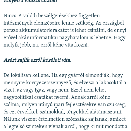
Milyen a vitakultúránk?
Nincs. A valódi beszélgetésekhez független
intézmények elemzéseire lenne szükség. Az országból
persze akkumulátorlerakatot is lehet csinálni, de ennyi
erővel akár informatikai nagyhatalom is lehetne. Hogy
melyik jobb, na, erről kéne vitatkozni.
Azért zajlik erről közéleti vita.
De lokálisan kellene. Ha egy gyárról elmondják, hogy
mennyire környezetszennyező, és elveszi a lakosoktól a
vizet, az vagy igaz, vagy nem. Ezzel nem lehet
nagypolitikai csatákat nyerni. Annak arról kéne
szólnia, milyen irányú ipari fejlesztésekre van szükség,
és ezt érvekkel, számokkal, tényekkel alátámasztani.
Nálunk viszont értelmetlen szócsaták zajlanak, amiket
a legfelső szinteken vívnak arról, hogy ki mit mondott a