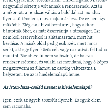
fel az egyetemre, sorolhatnám. Tízből legalább három-
négymillió sértettje volt annak a rendszernek. Aztán
amikor jött a rendszerváltás, a baloldal azt mondta:
ilyen a történelem, most majd más lesz. De ez nem így
működik. Elég csak hivatkozni arra, hogy akkor
bántották őket, ez már összerántja a társaságot. Ezt
nem kell észérvekkel is alátámasztani, mert hit
kérdése. A másik oldal pedig esik szét, mert nincs
senki, aki egy ilyen közös célt vagy narratívát fel tudna
mutatni. Bár abszolút nem valószínű, de ha ez a
rendszer szétesne, és valaki azt mondaná, hogy ő képes
megszervezni az államot, az esetleg változtatna a
helyzeten. De az is hiedelemalapú lenne.
Az Isten-haza-család üzenet is hiedelemalapú?
Igen, ezek az ügyek abszolút ilyenek. És egyik elem
sem racionális.