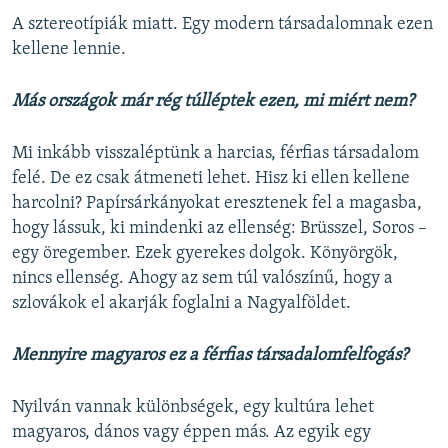
A sztereotípiák miatt. Egy modern társadalomnak ezen
kellene lennie.
Más országok már rég túlléptek ezen, mi miért nem?
Mi inkább visszaléptünk a harcias, férfias társadalom
felé. De ez csak átmeneti lehet. Hisz ki ellen kellene
harcolni? Papírsárkányokat eresztenek fel a magasba,
hogy lássuk, ki mindenki az ellenség: Brüsszel, Soros –
egy öregember. Ezek gyerekes dolgok. Könyörgök,
nincs ellenség. Ahogy az sem túl valószínű, hogy a
szlovákok el akarják foglalni a Nagyalföldet.
Mennyire magyaros ez a férfias társadalomfelfogás?
Nyilván vannak különbségek, egy kultúra lehet
magyaros, dános vagy éppen más. Az egyik egy