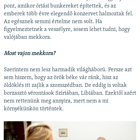
pont, amikor óriási bunkereket építettek, és az
emberek több évre elegendő konzervet halmoztak fel.
Az egésznek semmi értelme nem volt. Ha
figyelmeztetnek a veszélyre, sosem lehet tudni, hogy
valójában mekkora.
Most vajon mekkora?
Szerintem nem lesz harmadik világháború. Persze azt
sem hiszem, hogy az örök béke vár ránk, hisz az
öldöklés itt zajlik a szomszédban. De eddig is voltak
borzasztó vérontások Szíriában, Líbiában. Ezektől azért
nem rettenünk meg annyira, mert nem a mi
környékünkön történtek.