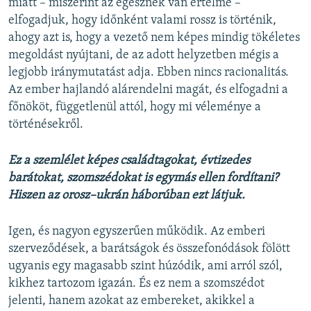
miatt – miszerint az egésznek van értelme –
elfogadjuk, hogy időnként valami rossz is történik,
ahogy azt is, hogy a vezető nem képes mindig tökéletes
megoldást nyújtani, de az adott helyzetben mégis a
legjobb iránymutatást adja. Ebben nincs racionalitás.
Az ember hajlandó alárendelni magát, és elfogadni a
főnököt, függetlenül attól, hogy mi véleménye a
történésekről.
Ez a szemlélet képes családtagokat, évtizedes
barátokat, szomszédokat is egymás ellen fordítani?
Hiszen az orosz–ukrán háborúban ezt látjuk.
Igen, és nagyon egyszerűen működik. Az emberi
szerveződések, a barátságok és összefonódások fölött
ugyanis egy magasabb szint húzódik, ami arról szól,
kikhez tartozom igazán. És ez nem a szomszédot
jelenti, hanem azokat az embereket, akikkel a