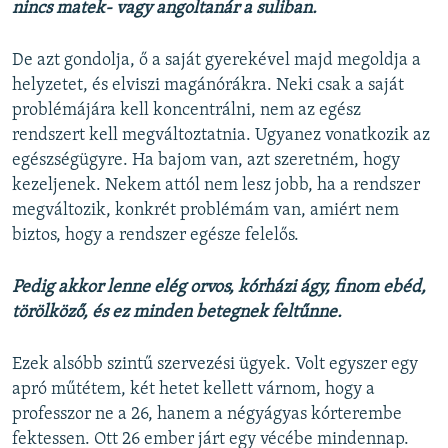
nincs matek- vagy angoltanár a suliban.
De azt gondolja, ő a saját gyerekével majd megoldja a
helyzetet, és elviszi magánórákra. Neki csak a saját
problémájára kell koncentrálni, nem az egész
rendszert kell megváltoztatnia. Ugyanez vonatkozik az
egészségügyre. Ha bajom van, azt szeretném, hogy
kezeljenek. Nekem attól nem lesz jobb, ha a rendszer
megváltozik, konkrét problémám van, amiért nem
biztos, hogy a rendszer egésze felelős.
Pedig akkor lenne elég orvos, kórházi ágy, finom ebéd,
törölköző, és ez minden betegnek feltűnne.
Ezek alsóbb szintű szervezési ügyek. Volt egyszer egy
apró műtétem, két hetet kellett várnom, hogy a
professzor ne a 26, hanem a négyágyas kórterembe
fektessen. Ott 26 ember járt egy vécébe mindennap.