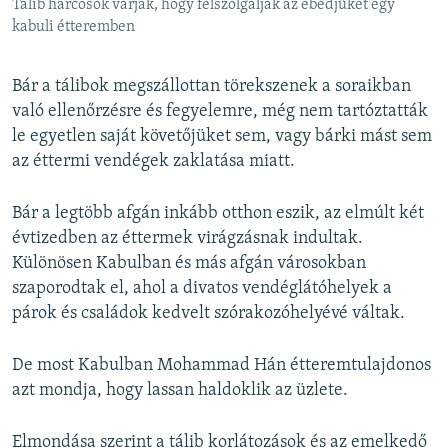
Tálib harcosok várják, hogy felszolgálják az ebédjüket egy
kabuli étteremben
Bár a tálibok megszállottan törekszenek a soraikban
való ellenőrzésre és fegyelemre, még nem tartóztatták
le egyetlen saját követőjüket sem, vagy bárki mást sem
az éttermi vendégek zaklatása miatt.
Bár a legtöbb afgán inkább otthon eszik, az elmúlt két
évtizedben az éttermek virágzásnak indultak.
Különösen Kabulban és más afgán városokban
szaporodtak el, ahol a divatos vendéglátóhelyek a
párok és családok kedvelt szórakozóhelyévé váltak.
De most Kabulban Mohammad Hán étteremtulajdonos
azt mondja, hogy lassan haldoklik az üzlete.
Elmondása szerint a tálib korlátozások és az emelkedő