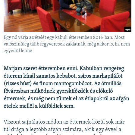
EURÓPAI UNIÓ
VILÁG
KLÍMAVÁLTOZÁS
A MÚLT TANULSÁGAI
Egy nő várja az ételét egy kabuli étteremben 2016-ban. Most
valószínűleg tálib fegyveresek zaklatnák, még akkor is, ha nem
egyedül lenne
KÖVESSEN MINKET!
Marjam szeret étteremben enni. Kabulban rengeteg
étterem kínál zamatos kebabot, zsíros marhapiláfot
Valamennyi RFE/RL weboldal
(rizses húst) és finom mantogombócot. Az ötmilliós
fővárosban működnek gyorskifőzdék és előkelő
éttermek, és még nem tűntek el az étlapokról az afgán
ételek mellől a külföldiek sem.
Viszont sajnálatos módon az éttermek közül sok már
túl drága a legtöbb afgán számára, akik egy évvel a