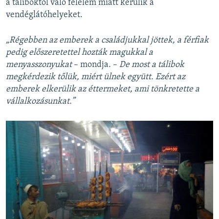
a táliboktól való félelem miatt kerülik a
vendéglátóhelyeket.
„Régebben az emberek a családjukkal jöttek, a férfiak
pedig előszeretettel hozták magukkal a
menyasszonyukat
– mondja. –
De most a tálibok
megkérdezik tőlük, miért ülnek együtt. Ezért az
emberek elkerülik az éttermeket, ami tönkretette a
vállalkozásunkat.”