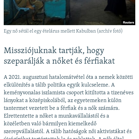
Egy nő sétál el egy ételárus mellett Kabulban (archív fotó)
Missziójuknak tartják, hogy
szeparálják a nőket és férfiakat
A 2021. augusztusi hatalomátvétel óta a nemek közötti
elkülönítés a tálib politika egyik kulcseleme. A
keményvonalas iszlamista csoport kitiltotta a tizenéves
lányokat a középiskolából, az egyetemeken külön
tantermet vezetett be a férfiak és a nők számára.
Elrettentette a nőket a munkavállalástól és a
közéletben való bármilyen kiemelkedő
szerepvállalástól. A tálib hatóságok női aktivistákat és