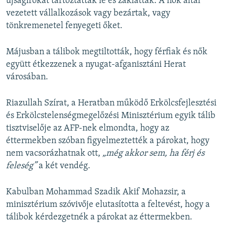
újságírókat tartóztattak le és zaklattak. A nők által
vezetett vállalkozások vagy bezártak, vagy
tönkremenetel fenyegeti őket.
Májusban a tálibok megtiltották, hogy férfiak és nők
együtt étkezzenek a nyugat-afganisztáni Herat
városában.
Riazullah Szírat, a Heratban működő Erkölcsfejlesztési
és Erkölcstelenségmegelőzési Minisztérium egyik tálib
tisztviselője az AFP-nek elmondta, hogy az
éttermekben szóban figyelmeztették a párokat, hogy
nem vacsorázhatnak ott,
„még akkor sem, ha férj és
feleség”
a két vendég.
Kabulban Mohammad Szadik Akif Mohazsir, a
minisztérium szóvivője elutasította a feltevést, hogy a
tálibok kérdezgetnék a párokat az éttermekben.