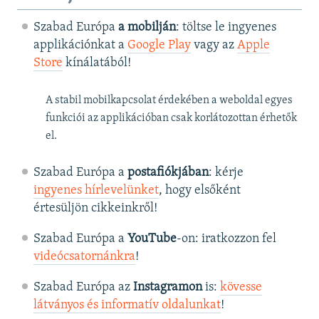
Szabad Európa
a mobilján
: töltse le ingyenes
applikációnkat a
Google Play
vagy az
Apple
Store
kínálatából!
A stabil mobilkapcsolat érdekében a weboldal egyes
funkciói az applikációban csak korlátozottan érhetők
el.
Szabad Európa a
postafiókjában
: kérje
ingyenes hírlevelünket
, hogy elsőként
értesüljön cikkeinkről!
Szabad Európa a
YouTube
-on: iratkozzon fel
videócsatornánkra
!
Szabad Európa az
Instagramon
is:
kövesse
látványos és informatív oldalunkat
! ​