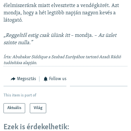
élelmiszerárak miatt elvesztette a vendégkörét. Azt
mondja, hogy a hét legtöbb napján nagyon kevés a
látogató.
„Reggeltől estig csak ülünk itt
– mondja. –
Az üzlet
szinte nulla.”
Írta: Abubakar Siddique a Szabad Európához tartozó Azadi Rádió
tudósítása alapján.
Megosztás
Follow us
This item is part of
Aktuális
Világ
Ezek is érdekelhetik: