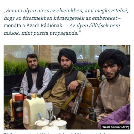
„Semmi olyan nincs az elveinkben, ami megkövetelné,
hogy az éttermekben kérdezgessék
az embereket
–
mondta a Azadi Rádiónak. –
Az ilyen állítások nem
mások, mint puszta propaganda.”