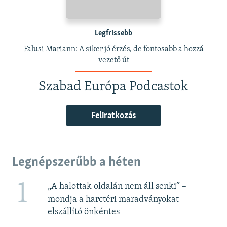
Legfrissebb
Falusi Mariann: A siker jó érzés, de fontosabb a hozzá
vezető út
Szabad Európa Podcastok
Feliratkozás
Legnépszerűbb a héten
1
„A halottak oldalán nem áll senki” –
mondja a harctéri maradványokat
elszállító önkéntes