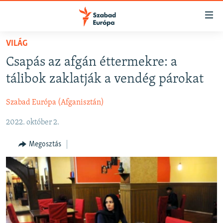
Akadálymentes
mód
Ugrás
VILÁG
a
NAPIRENDEN
Csapás az afgán éttermekre: a
fő
AKTUÁLIS
oldalra
tálibok zaklatják a vendég párokat
FELIRATKOZÁS
PODCASTOK
Ugrás
a
Szabad Európa (Afganisztán)
VIDEÓK
tartalomjegyzékre
Spotify
2022. október 2.
ELEMZŐ
Ugrás
a
NER15
Megosztás
Feliratkozás
keresésre
SZABADON
TÁRSADALOM
DEMOKRÁCIA
A PÉNZ NYOMÁBAN