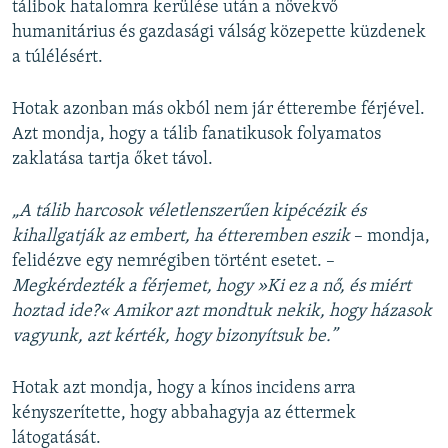
tálibok hatalomra kerülése után a növekvő
humanitárius és gazdasági válság közepette küzdenek
a túlélésért.
Hotak azonban más okból nem jár étterembe férjével.
Azt mondja, hogy a tálib fanatikusok folyamatos
zaklatása tartja őket távol.
„A tálib harcosok véletlenszerűen kipécézik és
kihallgatják az embert, ha étteremben eszik
– mondja,
felidézve egy nemrégiben történt esetet. –
Megkérdezték a férjemet, hogy »Ki ez a nő, és miért
hoztad ide?« Amikor azt mondtuk nekik, hogy házasok
vagyunk, azt kérték, hogy bizonyítsuk be.”
Hotak azt mondja, hogy a kínos incidens arra
kényszerítette, hogy abbahagyja az éttermek
látogatását.