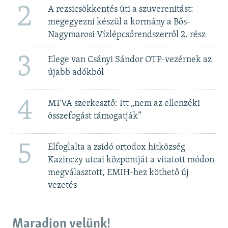
2
A rezsicsökkentés üti a szuverenitást:
megegyezni készül a kormány a Bős-
Nagymarosi Vízlépcsőrendszerről 2. rész
3
Elege van Csányi Sándor OTP-vezérnek az
újabb adókból
4
MTVA szerkesztő: Itt „nem az ellenzéki
összefogást támogatják”
5
Elfoglalta a zsidó ortodox hitközség
Kazinczy utcai központját a vitatott módon
megválasztott, EMIH-hez köthető új
vezetés
Maradjon velünk!