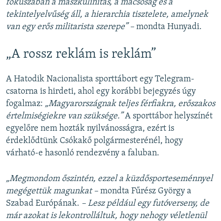
fókuszában a maszkulinitás, a macsóság és a
tekintelyelvűség áll, a hierarchia tisztelete, amelynek
van egy erős militarista szerepe” –
mondta Hunyadi.
„A rossz reklám is reklám”
A Hatodik Nacionalista sporttábort egy Telegram-
csatorna is hirdeti, ahol egy korábbi bejegyzés úgy
fogalmaz:
„Magyarországnak teljes férfiakra, erőszakos
értelmiségiekre van szüksége.”
A sporttábor helyszínét
egyelőre nem hozták nyilvánosságra, ezért is
érdeklődtünk Csókakő polgármesterénél, hogy
várható-e hasonló rendezvény a faluban.
„Megmondom őszintén, ezzel a küzdősporteseménnyel
megégettük magunkat –
mondta Fűrész György a
Szabad Európának.
– Lesz például egy futóverseny, de
már azokat is lekontrolláltuk, hogy nehogy véletlenül