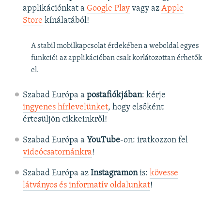
applikációnkat a
Google Play
vagy az
Apple
Store
kínálatából!
A stabil mobilkapcsolat érdekében a weboldal egyes
funkciói az applikációban csak korlátozottan érhetők
el.
Szabad Európa a
postafiókjában
: kérje
ingyenes hírlevelünket
, hogy elsőként
értesüljön cikkeinkről!
Szabad Európa a
YouTube
-on: iratkozzon fel
videócsatornánkra
!
Szabad Európa az
Instagramon
is:
kövesse
látványos és informatív oldalunkat
! ​