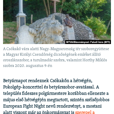
EURÓPAI UNIÓ
VILÁG
KLÍMAVÁLTOZÁS
A MÚLT TANULSÁGAI
KÖVESSEN MINKET!
A Csókakő vára alatti Nagy-Magyarország tér szoboregyüttese
a Magyar Királyi Csendőrség dicsőségének emléket állító
oroszlánszobor, a turulmadár szobra, valamint Horthy Miklós
szobra 2020. augusztus 9-én
Valamennyi RFE/RL weboldal
Betyárnapot rendeznek Csókakőn a hétvégén,
Pokolgép-koncerttel és betyárszobor-avatással. A
település fideszes polgármestere korábban ellenezte a
május első hétvégéjén megtartott, szintén szélsőjobbos
European Fight Night nevű rendezvényt, a mostani
alatt viszont már az önkormányzat is
szerepel a