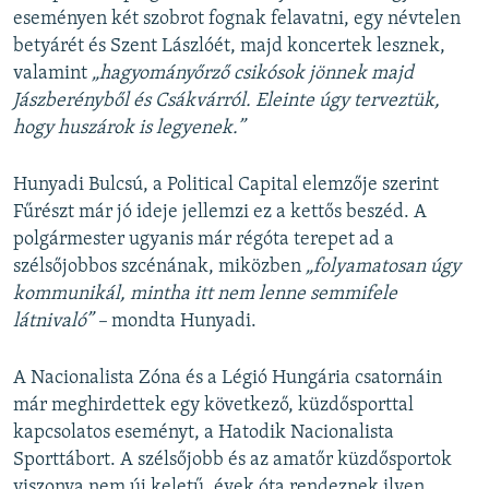
eseményen két szobrot fognak felavatni, egy névtelen
betyárét és Szent Lászlóét, majd koncertek lesznek,
valamint
„hagyományőrző csikósok jönnek majd
Jászberényből és Csákvárról. Eleinte úgy terveztük,
hogy huszárok is legyenek.”
Hunyadi Bulcsú, a Political Capital elemzője szerint
Fűrészt már jó ideje jellemzi ez a kettős beszéd. A
polgármester ugyanis már régóta terepet ad a
szélsőjobbos szcénának, miközben
„folyamatosan úgy
kommunikál, mintha itt nem lenne semmifele
látnivaló” –
mondta Hunyadi.
A Nacionalista Zóna és a Légió Hungária csatornáin
már meghirdettek egy következő, küzdősporttal
kapcsolatos eseményt, a Hatodik Nacionalista
Sporttábort. A szélsőjobb és az amatőr küzdősportok
viszonya nem új keletű, évek óta rendeznek ilyen