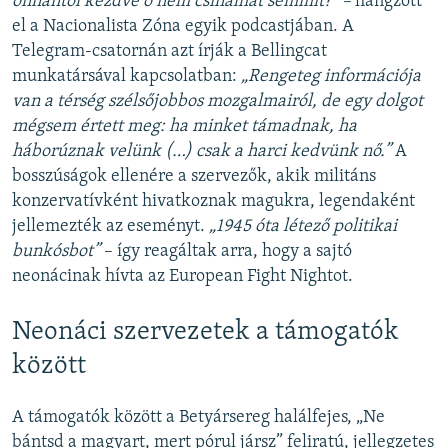
onnantól kezdve ő nem csinálhat semmit?” –
hangzott
el a Nacionalista Zóna egyik podcastjában. A
Telegram-csatornán azt írják a Bellingcat
munkatársával kapcsolatban:
„Rengeteg információja
van a térség szélsőjobbos mozgalmairól, de egy dolgot
mégsem értett meg: ha minket támadnak, ha
háborúznak velünk (…) csak a harci kedvünk nő.”
A
bosszúságok ellenére a szervezők, akik militáns
konzervatívként hivatkoznak magukra, legendaként
jellemezték az eseményt.
„1945 óta létező politikai
bunkósbot”
– így reagáltak arra, hogy a sajtó
neonácinak hívta az European Fight Nightot.
Neonáci szervezetek a támogatók
között
A támogatók között a Betyársereg halálfejes, „Ne
bántsd a magyart, mert pórul jársz” feliratú, jellegzetes