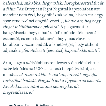
beleszaladjunk abba, hogy valaki horogkereszttel fut át
a falun.”
Az European Fight Nighttal kapcsolatban azt
mondta: nem érzi, hogy hibáztak volna, hiszen csak egy
sportrendezvényt engedélyezett,
„illetve azt, hogy egy
ringet felállíthatnak a pályára”.
A polgármester
hangsúlyozta, hogy elhatárolódik mindenféle neonáci
eszmétől, és nem tudott arról, hogy más városok
korábban visszamondták a lehetőséget, hogy otthont
adjanak a
„feltételezett
[neonáci]
kapcsolódás miatt”.
Arra, hogy a szélsőjobbos rendezvény óta élénkebb-e
az érdeklődés az 1500-as lakosú település iránt, azt
mondta:
„A rossz reklám is reklám, érezzük egyfajta
turisztikai hatását. Nagyobb lett a figyelem az Ismerős
Arcok-koncert iránt is, ami nemrég került
megrendezésre.”
Megosztás
Follow us