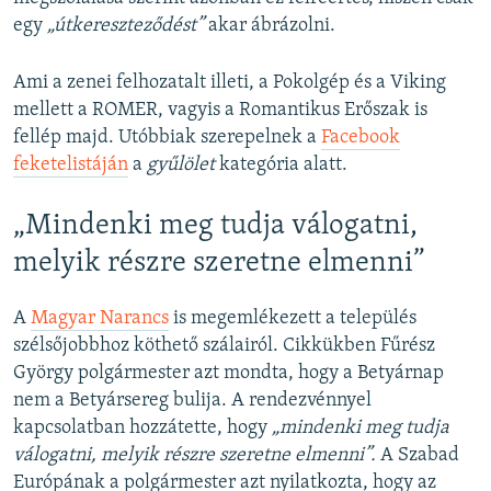
egy
„útkereszteződést”
akar ábrázolni.
Ami a zenei felhozatalt illeti, a Pokolgép és a Viking
mellett a ROMER, vagyis a Romantikus Erőszak is
fellép majd. Utóbbiak szerepelnek a
Facebook
feketelistáján
a
gyűlölet
kategória alatt.
„Mindenki meg tudja válogatni,
melyik részre szeretne elmenni”
A
Magyar Narancs
is megemlékezett a település
szélsőjobbhoz köthető szálairól. Cikkükben Fűrész
György polgármester azt mondta, hogy a Betyárnap
nem a Betyársereg bulija. A rendezvénnyel
kapcsolatban hozzátette, hogy
„mindenki meg tudja
válogatni, melyik részre szeretne elmenni”.
A Szabad
Európának a polgármester azt nyilatkozta, hogy az