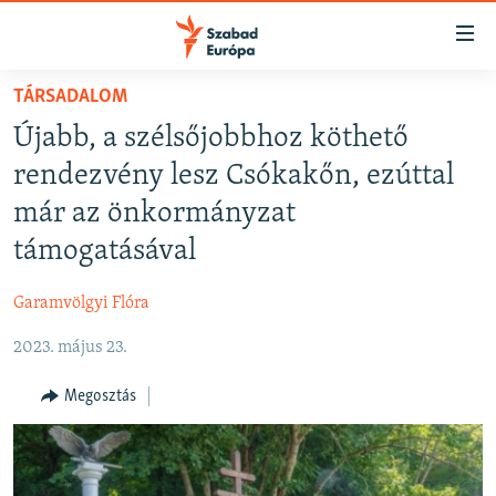
Akadálymentes
mód
Ugrás
TÁRSADALOM
a
NAPIRENDEN
Újabb, a szélsőjobbhoz köthető
fő
AKTUÁLIS
oldalra
rendezvény lesz Csókakőn, ezúttal
FELIRATKOZÁS
PODCASTOK
Ugrás
már az önkormányzat
a
VIDEÓK
támogatásával
tartalomjegyzékre
Spotify
ELEMZŐ
Ugrás
Garamvölgyi Flóra
a
NER15
Feliratkozás
keresésre
2023. május 23.
SZABADON
TÁRSADALOM
Megosztás
DEMOKRÁCIA
A PÉNZ NYOMÁBAN