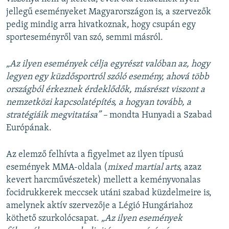
jellegű eseményeket Magyarországon is, a szervezők
pedig mindig arra hivatkoznak, hogy csupán egy
sporteseményről van szó, semmi másról.
„Az ilyen események célja egyrészt valóban az, hogy
legyen egy küzdősportról szóló esemény, ahová több
országból érkeznek érdeklődők, másrészt viszont a
nemzetközi kapcsolatépítés, a hogyan tovább, a
stratégiáik megvitatása” –
mondta Hunyadi a Szabad
Európának.
Az elemző felhívta a figyelmet az ilyen típusú
események MMA-oldala (
mixed martial arts,
azaz
kevert harcművészetek) mellett a keményvonalas
focidrukkerek meccsek utáni szabad küzdelmeire is,
amelynek aktív szervezője a Légió Hungáriahoz
köthető szurkolócsapat.
„Az ilyen események