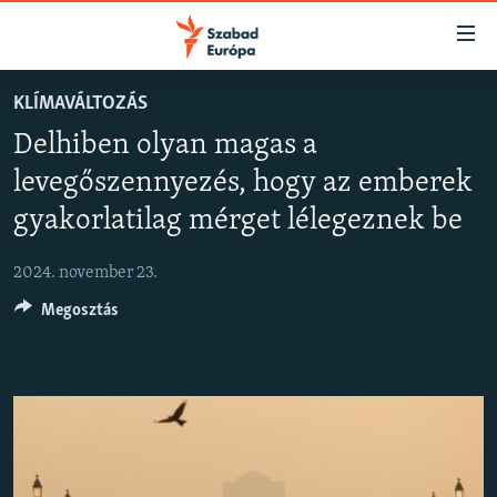
Akadálymentes
mód
Ugrás
KLÍMAVÁLTOZÁS
a
NAPIRENDEN
Delhiben olyan magas a
fő
AKTUÁLIS
oldalra
levegőszennyezés, hogy az emberek
PODCASTOK
Ugrás
gyakorlatilag mérget lélegeznek be
a
VIDEÓK
tartalomjegyzékre
2024. november 23.
ELEMZŐ
Ugrás
a
Megosztás
NER15
keresésre
SZABADON
TÁRSADALOM
DEMOKRÁCIA
A PÉNZ NYOMÁBAN