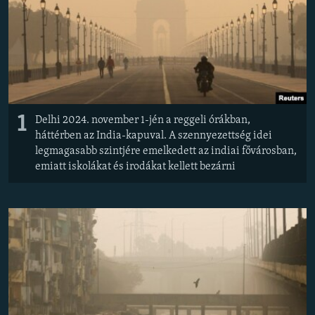
EURÓPAI UNIÓ
VILÁG
KLÍMAVÁLTOZÁS
A MÚLT TANULSÁGAI
1
Delhi 2024. november 1-jén a reggeli órákban,
KÖVESSEN MINKET!
háttérben az India-kapuval. A szennyezettség idei
legmagasabb szintjére emelkedett az indiai fővárosban,
emiatt iskolákat és irodákat kellett bezárni
Valamennyi RFE/RL weboldal