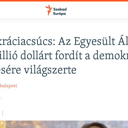
áciacsúcs: Az Egyesült Á
FELIRATKOZÁS
llió dollárt fordít a demok
ésére világszerte
Apple Podcasts
Budapest
Spotify
.
Feliratkozás