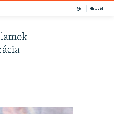
Hírlevél
llamok
rácia