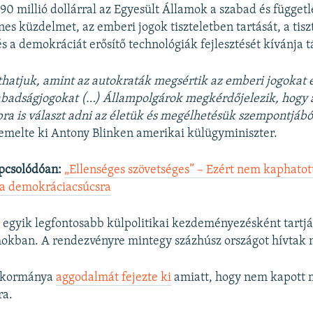
690 millió dollárral az Egyesült Államok a szabad és függet
nes küzdelmet, az emberi jogok tiszteletben tartását, a tisz
és a demokráciát erősítő technológiák fejlesztését kívánja 
áthatjuk, amint az autokraták megsértik az emberi jogokat 
zabadságjogokat (…) Állampolgárok megkérdőjelezik, hogy
ra is választ adni az életük és megélhetésük szempontjábó
emelte ki Antony Blinken amerikai külügyminiszter.
pcsolódóan:
„Ellenséges szövetséges” – Ezért nem kaphatot
a demokráciacsúcsra
z egyik legfontosabb külpolitikai kezdeményezésként tartj
mokban. A rendezvényre mintegy százhúsz országot hívtak 
 kormánya
aggodalmát fejezte ki
amiatt, hogy nem kapott 
ra.