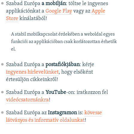
Szabad Európa
a mobilján
: töltse le ingyenes
applikációnkat a
Google Play
vagy az
Apple
Store
kínálatából!
A stabil mobilkapcsolat érdekében a weboldal egyes
funkciói az applikációban csak korlátozottan érhetők
el.
Szabad Európa a
postafiókjában
: kérje
ingyenes hírlevelünket
, hogy elsőként
értesüljön cikkeinkről!
Szabad Európa a
YouTube
-on: iratkozzon fel
videócsatornánkra
!
Szabad Európa az
Instagramon
is:
kövesse
látványos és informatív oldalunkat
! ​