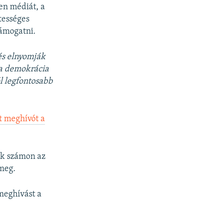
len médiát, a
tességes
támogatni.
és elnyomják
 a demokrácia
l legfontosabb
t meghívót a
ák számon az
meg.
meghívást a