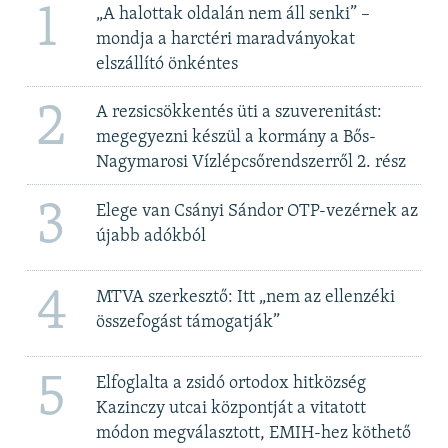
1
„A halottak oldalán nem áll senki” –
mondja a harctéri maradványokat
elszállító önkéntes
2
A rezsicsökkentés üti a szuverenitást:
megegyezni készül a kormány a Bős-
Nagymarosi Vízlépcsőrendszerről 2. rész
3
Elege van Csányi Sándor OTP-vezérnek az
újabb adókból
4
MTVA szerkesztő: Itt „nem az ellenzéki
összefogást támogatják”
5
Elfoglalta a zsidó ortodox hitközség
Kazinczy utcai központját a vitatott
módon megválasztott, EMIH-hez köthető