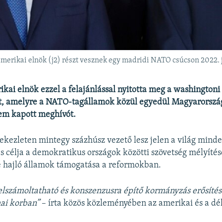
amerikai elnök (j2) részt vesznek egy madridi NATO csúcson 2022.
ikai elnök ezzel a felajánlással nyitotta meg a washingtoni
ót, amelyre a NATO-tagállamok közül egyedül Magyarorszá
em kapott meghívót.
ekezleten mintegy százhúsz vezető lesz jelen a világ minde
célja a demokratikus országok közötti szövetség mélyítés
é hajló államok támogatása a reformokban.
 elszámoltatható és konszenzusra építő kormányzás erősítés
ai korban”
– írta közös közleményében az amerikai és a dé