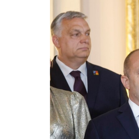
EURÓPAI UNIÓ
VILÁG
KLÍMAVÁLTOZÁS
A MÚLT TANULSÁGAI