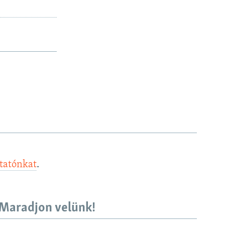
ztatónkat
.
Maradjon velünk!