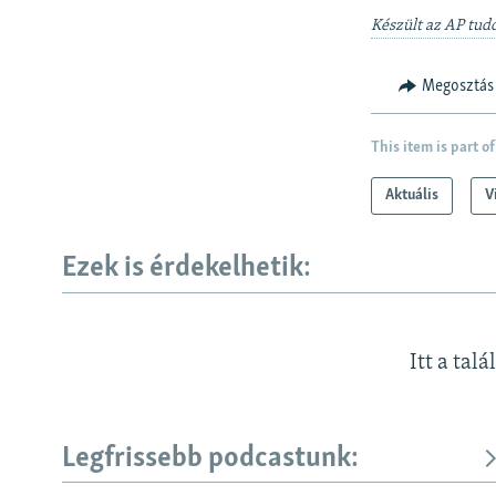
Készült az AP tudó
Megosztás
This item is part of
Aktuális
V
Ezek is érdekelhetik:
Itt a talá
Legfrissebb podcastunk: