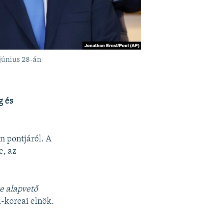
 június 28-án
g és
n pontjáról. A
e, az
e alapvető
l-koreai elnök.