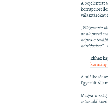
A bejelentett 
korrupcióselle
választásokat 
„Világszerte l
az alapvető s
képes-e tovább
kérdésekre”
– 
Ehhez ka
kormány 
A találkozót a
Egyesült Álla
Magyarország
csúcstalálkozó