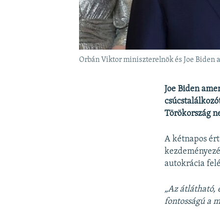
Orbán Viktor miniszterelnök és Joe Biden 
Joe Biden amer
csúcstalálkoz
Törökország n
A kétnapos ért
kezdeményezés 
autokrácia fel
„Az átlátható,
fontosságú a m