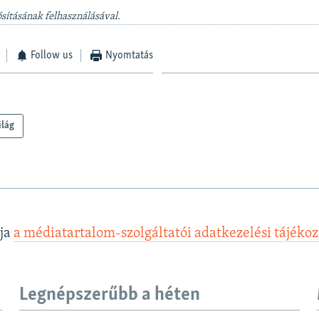
sításának felhasználásával.
Follow us
Nyomtatás
ilág
lja
a médiatartalom-szolgáltatói adatkezelési tájéko
Legnépszerűbb a héten