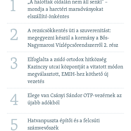
1
„A halottak oldalán nem áll senki” –
mondja a harctéri maradványokat
elszállító önkéntes
2
A rezsicsökkentés üti a szuverenitást:
megegyezni készül a kormány a Bős-
Nagymarosi Vízlépcsőrendszerről 2. rész
3
Elfoglalta a zsidó ortodox hitközség
Kazinczy utcai központját a vitatott módon
megválasztott, EMIH-hez köthető új
vezetés
4
Elege van Csányi Sándor OTP-vezérnek az
újabb adókból
5
Hatvanpuszta építői és a felcsúti
számvevőszék