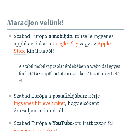
Maradjon velünk!
Szabad Európa
a mobilján
: töltse le ingyenes
applikációnkat a
Google Play
vagy az
Apple
Store
kínálatából!
A stabil mobilkapcsolat érdekében a weboldal egyes
funkciói az applikációban csak korlátozottan érhetők
el.
Szabad Európa a
postafiókjában
: kérje
ingyenes hírlevelünket
, hogy elsőként
értesüljön cikkeinkről!
Szabad Európa a
YouTube
-on: iratkozzon fel
videócsatornánkra
!