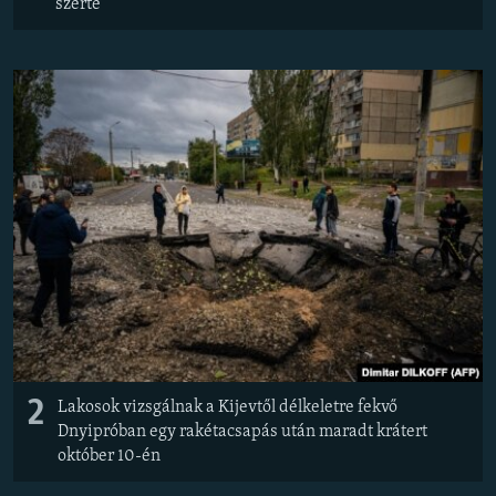
szerte
2
Lakosok vizsgálnak a Kijevtől délkeletre fekvő
Dnyipróban egy rakétacsapás után maradt krátert
október 10-én