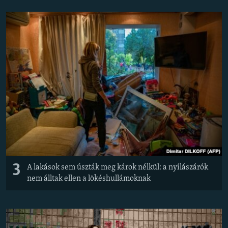
3
A lakások sem úszták meg károk nélkül: a nyílászárók
nem álltak ellen a lökéshullámoknak