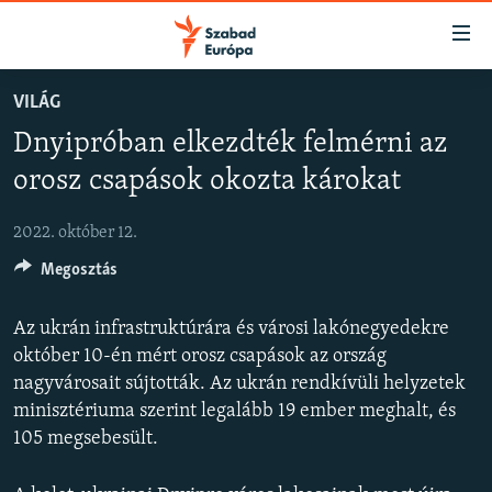
Akadálymentes
mód
Ugrás
VILÁG
a
NAPIRENDEN
Dnyipróban elkezdték felmérni az
fő
AKTUÁLIS
oldalra
orosz csapások okozta károkat
FELIRATKOZÁS
PODCASTOK
Ugrás
a
2022. október 12.
VIDEÓK
tartalomjegyzékre
Spotify
Megosztás
ELEMZŐ
Ugrás
a
NER15
Az ukrán infrastruktúrára és városi lakónegyedekre
Feliratkozás
keresésre
SZABADON
október 10-én mért orosz csapások az ország
nagyvárosait sújtották. Az ukrán rendkívüli helyzetek
TÁRSADALOM
minisztériuma szerint legalább 19 ember meghalt, és
DEMOKRÁCIA
105 megsebesült.
A PÉNZ NYOMÁBAN