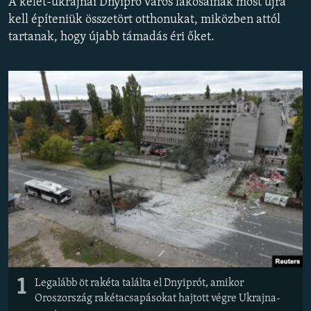
A kelet-ukrajnai Dnyipro város lakosainak most újra
EURÓPAI UNIÓ
kell építeniük összetört otthonukat, miközben attól
tartanak, hogy újabb támadás éri őket.
VILÁG
KLÍMAVÁLTOZÁS
A MÚLT TANULSÁGAI
KÖVESSEN MINKET!
Valamennyi RFE/RL weboldal
1
Legalább öt rakéta találta el Dnyiprót, amikor
Oroszország rakétacsapásokat hajtott végre Ukrajna-