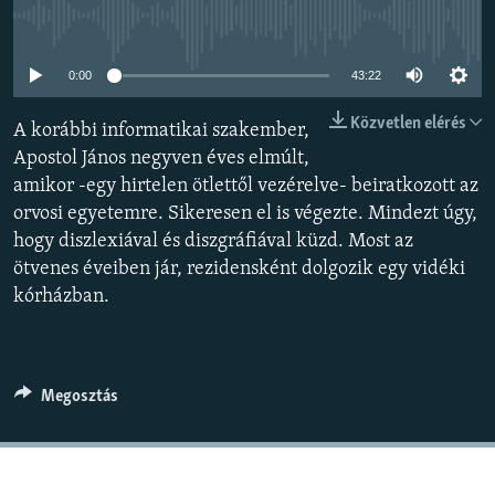
EURÓPAI UNIÓ
Jelenleg nincs elérhető tartalom
VILÁG
0:00
43:22
KLÍMAVÁLTOZÁS
Közvetlen elérés
A korábbi informatikai szakember,
A MÚLT TANULSÁGAI
Apostol János negyven éves elmúlt,
amikor -egy hirtelen ötlettől vezérelve- beiratkozott az
KÖVESSEN MINKET!
orvosi egyetemre. Sikeresen el is végezte. Mindezt úgy,
hogy diszlexiával és diszgráfiával küzd. Most az
ötvenes éveiben jár, rezidensként dolgozik egy vidéki
kórházban.
Valamennyi RFE/RL weboldal
Megosztás