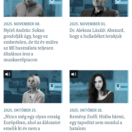
2025. NOVEMBER 08.
2025. NOVEMBER 01.
Nyírő András: Sokan
Dr. Aleksza László: Abszurd,
gondolják úgy, hogy ez
hogy a hulladékot lerakjuk
embertelen, de tíz év múlva
az MI használata teljesen
általános lesz a
munkaerőpiacon
2025. OKTÓBER 25.
2025. OKTÓBER 18.
„Nincs még egy olyan ország
Kemény Zsófi: Hiába bármi,
Európában, ahol az áldozatot
egy tapodtat sem mozdul a
emelik ki és nem a
hatalom