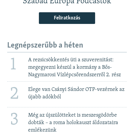
Szabad Európa Podcastok
Feliratkozás
Legnépszerűbb a héten
1
A rezsicsökkentés üti a szuverenitást:
megegyezni készül a kormány a Bős-
Nagymarosi Vízlépcsőrendszerről 2. rész
2
Elege van Csányi Sándor OTP-vezérnek az
újabb adókból
3
Még az újszülötteket is meszesgödörbe
dobták – a roma holokauszt áldozataira
emlékezünk