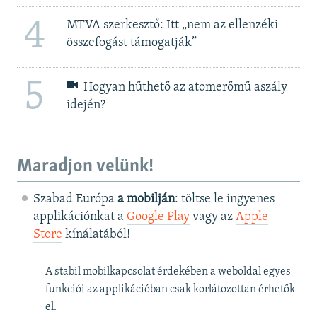
4
MTVA szerkesztő: Itt „nem az ellenzéki
összefogást támogatják”
5
Hogyan hűthető az atomerőmű aszály
idején?
Maradjon velünk!
Szabad Európa
a mobilján
: töltse le ingyenes
applikációnkat a
Google Play
vagy az
Apple
Store
kínálatából!
A stabil mobilkapcsolat érdekében a weboldal egyes
funkciói az applikációban csak korlátozottan érhetők
el.