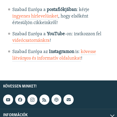
Szabad Európa a
postafiókjában
: kérje
ingyenes hírlevelünket
, hogy elsőként
értesüljön cikkeinkről!
Szabad Európa a
YouTube
-on: iratkozzon fel
videócsatornánkra
!
Szabad Európa az
Instagramon
is:
kövesse
látványos és informatív oldalunkat
! ​
KÖVESSEN MINKET!
INFORMÁCIÓK