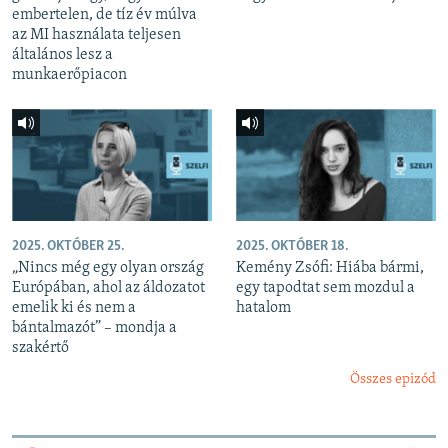
embertelen, de tíz év múlva
az MI használata teljesen
általános lesz a
munkaerőpiacon
2025. OKTÓBER 25.
2025. OKTÓBER 18.
„Nincs még egy olyan ország
Kemény Zsófi: Hiába bármi,
Európában, ahol az áldozatot
egy tapodtat sem mozdul a
emelik ki és nem a
hatalom
bántalmazót” – mondja a
szakértő
Összes epizód