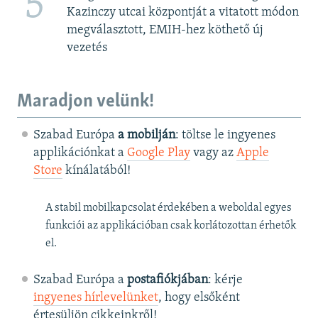
5
Kazinczy utcai központját a vitatott módon
megválasztott, EMIH-hez köthető új
vezetés
Maradjon velünk!
Szabad Európa
a mobilján
: töltse le ingyenes
applikációnkat a
Google Play
vagy az
Apple
Store
kínálatából!
A stabil mobilkapcsolat érdekében a weboldal egyes
funkciói az applikációban csak korlátozottan érhetők
el.
Szabad Európa a
postafiókjában
: kérje
ingyenes hírlevelünket
, hogy elsőként
értesüljön cikkeinkről!