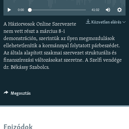
EURÓPAI UNIÓ
0:00
41:02
VILÁG
Közvetlen elérés
A Háziorvosok Online Szervezete
KLÍMAVÁLTOZÁS
nem vett részt a március 8-i
A MÚLT TANULSÁGAI
demonstráción, szerintük az ilyen megmozdulások
ellehetetlenítik a kormánnyal folytatott párbeszédet.
KÖVESSEN MINKET!
Az általa alapított szakmai szervezet strukturális és
finanszírozási változásokat szeretne. A Szelfi vendége
dr. Békássy Szabolcs.
Valamennyi RFE/RL weboldal
Megosztás
Epizódok