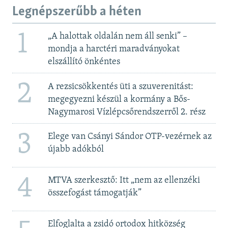
Legnépszerűbb a héten
1
„A halottak oldalán nem áll senki” –
mondja a harctéri maradványokat
elszállító önkéntes
2
A rezsicsökkentés üti a szuverenitást:
megegyezni készül a kormány a Bős-
Nagymarosi Vízlépcsőrendszerről 2. rész
3
Elege van Csányi Sándor OTP-vezérnek az
újabb adókból
4
MTVA szerkesztő: Itt „nem az ellenzéki
összefogást támogatják”
Elfoglalta a zsidó ortodox hitközség