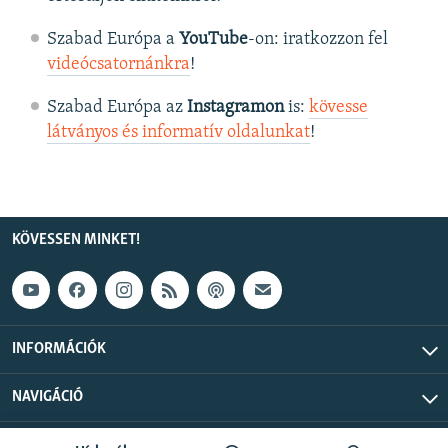
Szabad Európa a
YouTube
-on: iratkozzon fel
videócsatornánkra
!
Szabad Európa az
Instagramon
is:
kövesse
látványos és informatív oldalunkat
! ​
KÖVESSEN MINKET!
INFORMÁCIÓK
NAVIGÁCIÓ