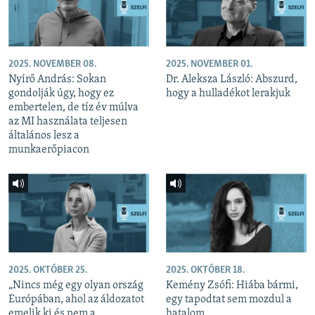
2025. NOVEMBER 08.
2025. NOVEMBER 01.
Nyírő András: Sokan
Dr. Aleksza László: Abszurd,
gondolják úgy, hogy ez
hogy a hulladékot lerakjuk
embertelen, de tíz év múlva
az MI használata teljesen
általános lesz a
munkaerőpiacon
2025. OKTÓBER 25.
2025. OKTÓBER 18.
„Nincs még egy olyan ország
Kemény Zsófi: Hiába bármi,
Európában, ahol az áldozatot
egy tapodtat sem mozdul a
emelik ki és nem a
hatalom