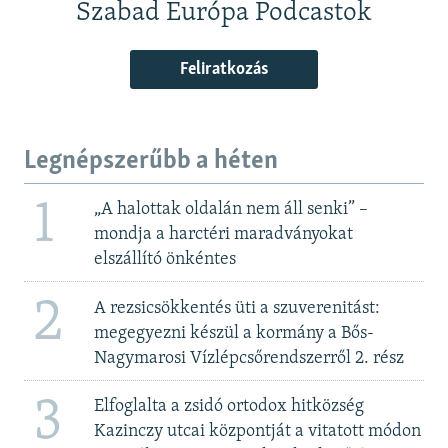
Szabad Európa Podcastok
Feliratkozás
Legnépszerűbb a héten
1
„A halottak oldalán nem áll senki” –
mondja a harctéri maradványokat
elszállító önkéntes
2
A rezsicsökkentés üti a szuverenitást:
megegyezni készül a kormány a Bős-
Nagymarosi Vízlépcsőrendszerről 2. rész
3
Elfoglalta a zsidó ortodox hitközség
Kazinczy utcai központját a vitatott módon