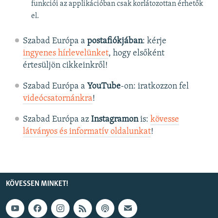
funkciói az applikációban csak korlátozottan érhetők
el.
Szabad Európa a
postafiókjában
: kérje
ingyenes hírlevelünket
, hogy elsőként
értesüljön cikkeinkről!
Szabad Európa a
YouTube
-on: iratkozzon fel
videócsatornánkra
!
Szabad Európa az
Instagramon
is:
kövesse
látványos és informatív oldalunkat
! ​
KÖVESSEN MINKET!