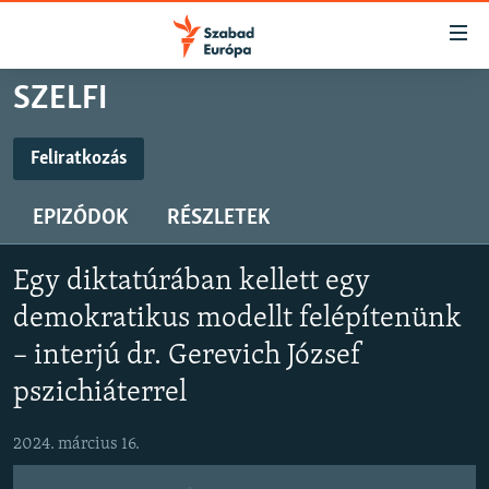
Akadálymentes
mód
Ugrás
SZELFI
a
NAPIRENDEN
fő
AKTUÁLIS
Feliratkozás
oldalra
FELIRATKOZÁS
FELIRATKOZÁS
PODCASTOK
Ugrás
EPIZÓDOK
RÉSZLETEK
a
VIDEÓK
tartalomjegyzékre
Spotify
Spotify
ELEMZŐ
Ugrás
Egy diktatúrában kellett egy
a
NER15
demokratikus modellt felépítenünk
Feliratkozás
Feliratkozás
keresésre
SZABADON
– interjú dr. Gerevich József
pszichiáterrel
TÁRSADALOM
DEMOKRÁCIA
2024. március 16.
A PÉNZ NYOMÁBAN