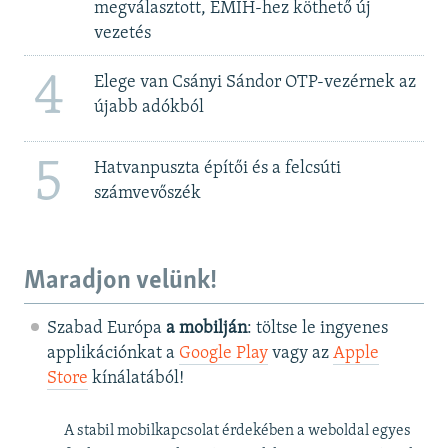
megválasztott, EMIH-hez köthető új
vezetés
4
Elege van Csányi Sándor OTP-vezérnek az
újabb adókból
5
Hatvanpuszta építői és a felcsúti
számvevőszék
Maradjon velünk!
Szabad Európa
a mobilján
: töltse le ingyenes
applikációnkat a
Google Play
vagy az
Apple
Store
kínálatából!
A stabil mobilkapcsolat érdekében a weboldal egyes