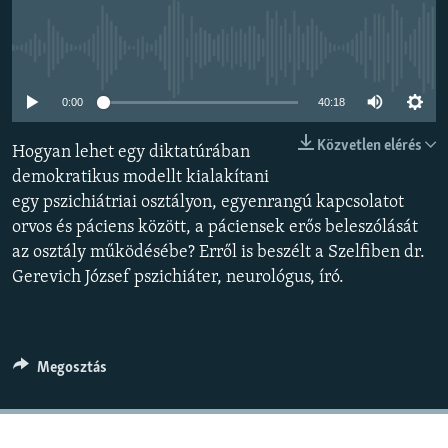
EURÓPAI UNIÓ
VILÁG
Jelenleg nincs elérhető tartalom
KLÍMAVÁLTOZÁS
0:00
40:18
A MÚLT TANULSÁGAI
Közvetlen elérés
Hogyan lehet egy diktatúrában
demokratikus modellt kialakítani
KÖVESSEN MINKET!
egy pszichiátriai osztályon, egyenrangú kapcsolatot
orvos és páciens között, a páciensek erős beleszólását
az osztály működésébe? Erről is beszélt a Szelfiben dr.
Valamennyi RFE/RL weboldal
Gerevich József pszichiáter, neurológus, író.
Megosztás