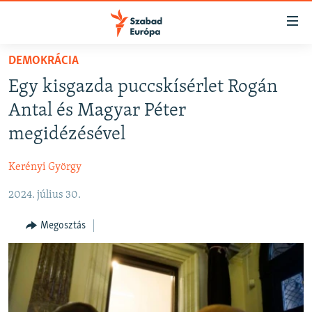
Akadálymentes
mód
Ugrás
DEMOKRÁCIA
a
NAPIRENDEN
Egy kisgazda puccskísérlet Rogán
fő
AKTUÁLIS
oldalra
Antal és Magyar Péter
FELIRATKOZÁS
PODCASTOK
Ugrás
megidézésével
a
VIDEÓK
tartalomjegyzékre
Kerényi György
Spotify
ELEMZŐ
Ugrás
a
2024. július 30.
NER15
Feliratkozás
keresésre
SZABADON
Megosztás
TÁRSADALOM
DEMOKRÁCIA
A PÉNZ NYOMÁBAN