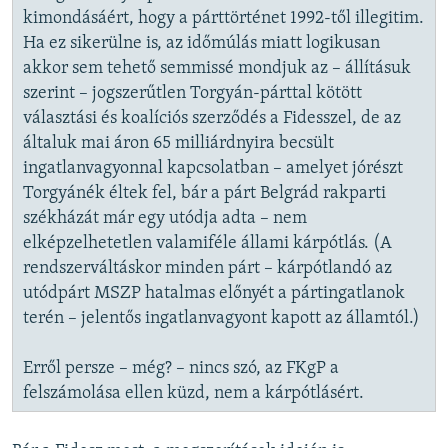
kimondásáért, hogy a párttörténet 1992-től illegitim.
Ha ez sikerülne is, az időmúlás miatt logikusan
akkor sem tehető semmissé mondjuk az – állításuk
szerint – jogszerűtlen Torgyán-párttal kötött
választási és koalíciós szerződés a Fidesszel, de az
általuk mai áron 65 milliárdnyira becsült
ingatlanvagyonnal kapcsolatban – amelyet jórészt
Torgyánék éltek fel, bár a párt Belgrád rakparti
székházát már egy utódja adta – nem
elképzelhetetlen valamiféle állami kárpótlás. (A
rendszerváltáskor minden párt – kárpótlandó az
utódpárt MSZP hatalmas előnyét a pártingatlanok
terén – jelentős ingatlanvagyont kapott az államtól.)
Erről persze – még? – nincs szó, az FKgP a
felszámolása ellen küzd, nem a kárpótlásért.