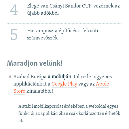
4
Elege van Csányi Sándor OTP-vezérnek az
újabb adókból
5
Hatvanpuszta építői és a felcsúti
számvevőszék
Maradjon velünk!
Szabad Európa
a mobilján
: töltse le ingyenes
applikációnkat a
Google Play
vagy az
Apple
Store
kínálatából!
A stabil mobilkapcsolat érdekében a weboldal egyes
funkciói az applikációban csak korlátozottan érhetők
el.