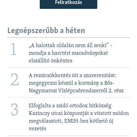
Feliratkozás
Legnépszerűbb a héten
1
„A halottak oldalán nem áll senki” –
mondja a harctéri maradványokat
elszállító önkéntes
2
A rezsicsökkentés üti a szuverenitást:
megegyezni készül a kormány a Bős-
Nagymarosi Vízlépcsőrendszerről 2. rész
3
Elfoglalta a zsidó ortodox hitközség
Kazinczy utcai központját a vitatott módon
megválasztott, EMIH-hez köthető új
vezetés