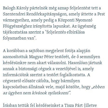
Balogh Károly pártelnök még aznap feljelentést tett a
Szentendrei Rendőrkapitányságon, amely áttette a Pest
vármegyeihez, amely pedig a Központi Nyomozó
Főügyészséghez irányította lapunkat. Az ügyészség
tájékoztatása szerint a "feljelentés elbírálása
folyamatban van".
A korábban a sajtóban megjelent fotója alapján
azonosítottuk Magyar Péter testőrét, de ő semmilyen
kérdésünkre nem akart válaszolni. Hasonlóan jártunk
annak a biztonsági cégnek a vezetőjével is, amely
információink szerint a testőrt foglalkoztatta. A
cégvezető először cáfolta, hogy bármilyen
kapcsolatban állnának vele, majd közölte, hogy
„ebben
az ügyben nem kívánok nyilatkozni”.
Írásban tettük fel kérdéseinket a Tisza Párt (illetve