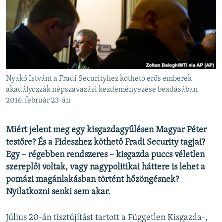
EURÓPAI UNIÓ
VILÁG
KLÍMAVÁLTOZÁS
A MÚLT TANULSÁGAI
Nyakó Istvánt a Fradi Securityhez köthető erős emberek
KÖVESSEN MINKET!
akadályozzák népszavazási kezdeményezése beadásában
2016. február 23-án
Miért jelent meg egy kisgazdagyűlésen Magyar Péter
Valamennyi RFE/RL weboldal
testőre? És a Fideszhez köthető Fradi Security tagjai?
Egy – régebben rendszeres – kisgazda puccs véletlen
szereplői voltak, vagy nagypolitikai háttere is lehet a
pomázi magánlakásban történt hőzöngésnek?
Nyilatkozni senki sem akar.
Július 20-án tisztújítást tartott a Független Kisgazda-,