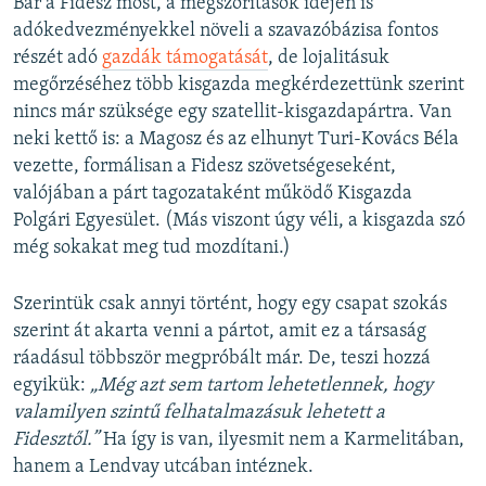
Bár a Fidesz most, a megszorítások idején is
adókedvezményekkel növeli a szavazóbázisa fontos
részét adó
gazdák támogatását
, de lojalitásuk
megőrzéséhez több kisgazda megkérdezettünk szerint
nincs már szüksége egy szatellit-kisgazdapártra. Van
neki kettő is: a Magosz és az elhunyt Turi-Kovács Béla
vezette, formálisan a Fidesz szövetségeseként,
valójában a párt tagozataként működő Kisgazda
Polgári Egyesület. (Más viszont úgy véli, a kisgazda szó
még sokakat meg tud mozdítani.)
Szerintük csak annyi történt, hogy egy csapat szokás
szerint át akarta venni a pártot, amit ez a társaság
ráadásul többször megpróbált már. De, teszi hozzá
egyikük:
„Még azt sem tartom lehetetlennek, hogy
valamilyen szintű felhatalmazásuk lehetett a
Fidesztől.”
Ha így is van, ilyesmit nem a Karmelitában,
hanem a Lendvay utcában intéznek.