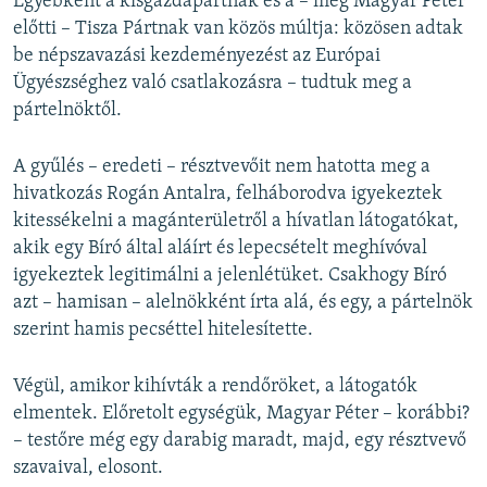
Egyébként a kisgazdapártnak és a – még Magyar Péter
előtti – Tisza Pártnak van közös múltja: közösen adtak
be népszavazási kezdeményezést az Európai
Ügyészséghez való csatlakozásra – tudtuk meg a
pártelnöktől.
A gyűlés – eredeti – résztvevőit nem hatotta meg a
hivatkozás Rogán Antalra, felháborodva igyekeztek
kitessékelni a magánterületről a hívatlan látogatókat,
akik egy Bíró által aláírt és lepecsételt meghívóval
igyekeztek legitimálni a jelenlétüket. Csakhogy Bíró
azt – hamisan – alelnökként írta alá, és egy, a pártelnök
szerint hamis pecséttel hitelesítette.
Végül, amikor kihívták a rendőröket, a látogatók
elmentek. Előretolt egységük, Magyar Péter – korábbi?
– testőre még egy darabig maradt, majd, egy résztvevő
szavaival, elosont.