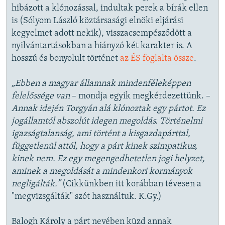
hibázott a klónozással, indultak perek a bírák ellen
is (Sólyom László köztársasági elnöki eljárási
kegyelmet adott nekik), visszacsempésződött a
nyilvántartásokban a hiányzó két karakter is. A
hosszú és bonyolult történet
az ÉS foglalta össze
.
„Ebben a magyar államnak mindenféleképpen
felelőssége van
– mondja egyik megkérdezettünk. –
Annak idején Torgyán alá klónoztak egy pártot. Ez
jogállamtól abszolút idegen megoldás. Történelmi
igazságtalanság, ami történt a kisgazdapárttal,
függetlenül attól, hogy a párt kinek szimpatikus,
kinek nem. Ez egy megengedhetetlen jogi helyzet,
aminek a megoldását a mindenkori kormányok
negligálták.”
(Cikkünkben itt korábban tévesen a
"megvizsgálták" szót használtuk. K.Gy.)
Balogh Károly a párt nevében küzd annak