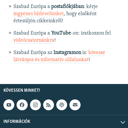
Szabad Európa a
postafiókjában
: kérje
ingyenes hírlevelünket
, hogy elsőként
értesüljön cikkeinkről!
Szabad Európa a
YouTube
-on: iratkozzon fel
videócsatornánkra
!
Szabad Európa az
Instagramon
is:
kövesse
látványos és informatív oldalunkat
! ​
KÖVESSEN MINKET!
INFORMÁCIÓK