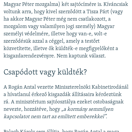
Magyar Péter mozgalma) két sajtócímére is. Kíváncsiak
voltunk arra, hogy kivel szerződött a Tisza Párt (vagy
ha akkor Magyar Péter még nem csatlakozott, a
mozgalom vagy valamilyen jogi személy) Magyar
személyi védelmére, illetve hogy van-e, volt-e
szerződésük azzal a céggel, amely a testőrt
közvetítette, illetve ők küldték-e megfigyelőként a
kisgazdarendezvényre. Nem kaptunk választ.
Csapódott vagy küldték?
A Rogán Antal vezette Miniszterelnöki Kabinetirodánál
a hívatlanul érkező kisgazdák állításaira kérdeztünk
rá. A minisztérium sajtóosztálya ezeket ostobaságnak
nevezte, hozzátéve, hogy
„a kormány semmilyen
kapcsolatot nem tart az említett emberekkel”.