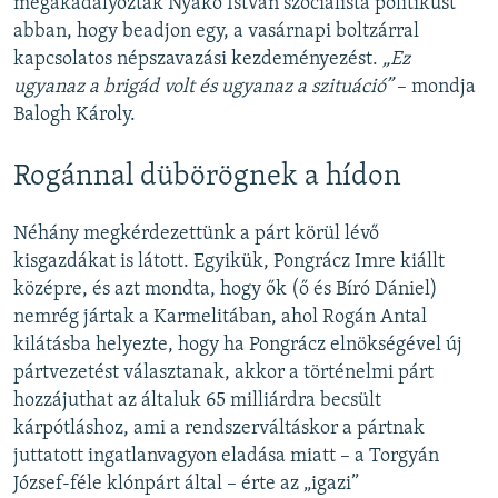
megakadályozták Nyakó István szocialista politikust
abban, hogy beadjon egy, a vasárnapi boltzárral
kapcsolatos népszavazási kezdeményezést.
„Ez
ugyanaz a brigád volt és ugyanaz a szituáció”
– mondja
Balogh Károly.
Rogánnal dübörögnek a hídon
Néhány megkérdezettünk a párt körül lévő
kisgazdákat is látott. Egyikük, Pongrácz Imre kiállt
középre, és azt mondta, hogy ők (ő és Bíró Dániel)
nemrég jártak a Karmelitában, ahol Rogán Antal
kilátásba helyezte, hogy ha Pongrácz elnökségével új
pártvezetést választanak, akkor a történelmi párt
hozzájuthat az általuk 65 milliárdra becsült
kárpótláshoz, ami a rendszerváltáskor a pártnak
juttatott ingatlanvagyon eladása miatt – a Torgyán
József-féle klónpárt által – érte az „igazi”