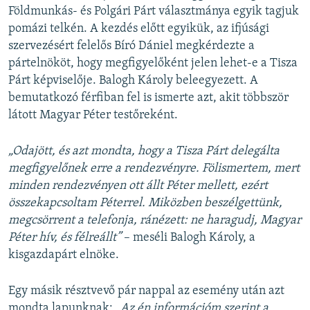
Földmunkás- és Polgári Párt választmánya egyik tagjuk
pomázi telkén. A kezdés előtt egyikük, az ifjúsági
szervezésért felelős Bíró Dániel megkérdezte a
pártelnököt, hogy megfigyelőként jelen lehet-e a Tisza
Párt képviselője. Balogh Károly beleegyezett. A
bemutatkozó férfiban fel is ismerte azt, akit többször
látott Magyar Péter testőreként.
„Odajött, és azt mondta, hogy a Tisza Párt delegálta
megfigyelőnek erre a rendezvényre. Fölismertem, mert
minden rendezvényen ott állt Péter mellett, ezért
összekapcsoltam Péterrel. Miközben beszélgettünk,
megcsörrent a telefonja, ránézett: ne haragudj, Magyar
Péter hív, és félreállt”
– meséli Balogh Károly, a
kisgazdapárt elnöke.
Egy másik résztvevő pár nappal az esemény után azt
mondta lapunknak:
„Az én információm szerint a