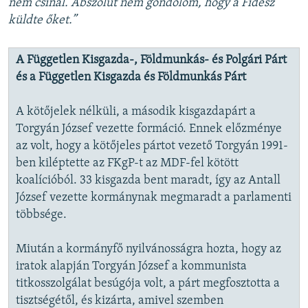
nem csinál. Abszolút nem gondolom, hogy a Fidesz
küldte őket.”
A Független Kisgazda-, Földmunkás- és Polgári Párt
és a Független Kisgazda és Földmunkás Párt
A kötőjelek nélküli, a második kisgazdapárt a
Torgyán József vezette formáció. Ennek előzménye
az volt, hogy a kötőjeles pártot vezető Torgyán 1991-
ben kiléptette az FKgP-t az MDF-fel kötött
koalícióból. 33 kisgazda bent maradt, így az Antall
József vezette kormánynak megmaradt a parlamenti
többsége.
Miután a kormányfő nyilvánosságra hozta, hogy az
iratok alapján Torgyán József a kommunista
titkosszolgálat besúgója volt, a párt megfosztotta a
tisztségétől, és kizárta, amivel szemben