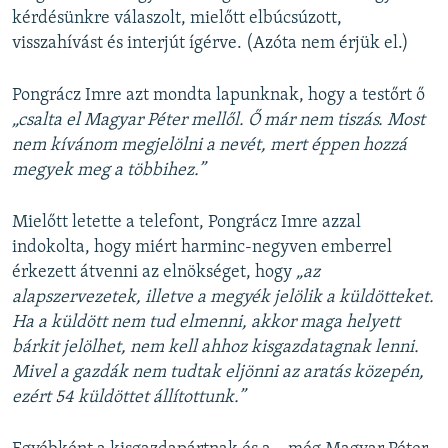
kérdésünkre válaszolt, mielőtt elbúcsúzott,
visszahívást és interjút ígérve. (Azóta nem érjük el.)
Pongrácz Imre azt mondta lapunknak, hogy a testőrt ő
„csalta el Magyar Péter mellől. Ő már nem tiszás. Most
nem kívánom megjelölni a nevét, mert éppen hozzá
megyek meg a többihez.”
Mielőtt letette a telefont, Pongrácz Imre azzal
indokolta, hogy miért harminc-negyven emberrel
érkezett átvenni az elnökséget, hogy
„az
alapszervezetek, illetve a megyék jelölik a küldötteket.
Ha a küldött nem tud elmenni, akkor maga helyett
bárkit jelölhet, nem kell ahhoz kisgazdatagnak lenni.
Mivel a gazdák nem tudtak eljönni az aratás közepén,
ezért 54 küldöttet állítottunk.”