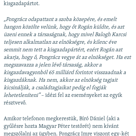
kisgazdapártot.
„Pongrácz odapattant a szoba közepére, és emelt
hangon közölte velünk, hogy őt Rogán küldte, és azt
üzeni ennek a társaságnak, hogy mivel Balogh Karcsi
teljesen alkalmatlan az elnökségre, és kilenc éve
semmit nem tett a kisgazdapártért, ezért Rogán azt
akarja, hogy ő, Pongrácz vegye át az elnökséget. Ha ezt
megszavazza a jelen lévő társaság, akkor a
kisgazdavagyonból 65 milliárd forintot visszaadnak a
kisgazdáknak. Ha nem, akkor az elnökség tagjait
kicsinálják, a családtagjaikat pedig el fogják
lehetetleníteni”
– idézi fel az eseményeket az egyik
résztvevő.
Amikor telefonon megkerestük, Bíró Dániel (aki a
gyűlésre hozta Magyar Péter testőrét) nem kívánt
megszólalni az ügyben.
Pongrácz Imre viszont egy-két