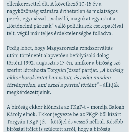
ellenkeresettel élt. A következő 10-15 év a
nagyközönség számára érthetetlen és mulatságos
perek, egymással rivalizáló, magukat egyaránt a
„történelmi pártnak” valló politikusok csetepatéival
telt, végül már teljes érdektelenségbe fulladva.
Pedig lehet, hogy Magyarország rendszerváltás
utáni történetét alapvetően befolyásoló dolog
történt 1992. augusztus 17-én, amikor a bíróság szó
szerint létrehozta Torgyán József pártját.
„A bíróság
ekkor közokiratot hamisított, és azóta minden
törvénytelen, ami ezzel a párttal történt”
– állítják
megkérdezettjeink.
A bíróság ekkor klónozta az FKgP-t – mondja Balogh
Károly elnök. Ekkor jegyezte be az FKgP-ből kizárt
Torgyán FKgP-jét – kötőjel és vessző nélkül. Később
bírósági ítélet is született arról, hogy a bíróság