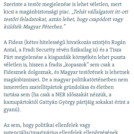
Szerinte a testőr megjelenése is lehet véletlen, mert
kicsi a magánbiztonsági piac.
„Tehát vállalgatott itt-ott
testőri feladatokat, aztán lehet, hogy csapódott vagy
küldték Magyar Péterhez.”
A Fidesz (kétes hitelességű hivatkozás szintjén Rogán
Antal, a Fradi Security révén fizikailag is) és a Tisza
Párt megjelenése a kisgazdák környékén lehet puszta
véletlen is, hiszen a fradis „kopaszok” sem csak a
Fidesznek dolgoznak, és Magyar testőrének is lehetnek
magánbizniszei. De a magyar politikatörténetben nem
ismeretlen szatellitpártok gründolása és életben
tartása sem (ha csak a NER időszakát nézzük, a
kamupártoktól Gattyán György pártjáig sokakat érint a
gyanú).
Az sem, hogy politikai ellenfelek vagy
potenciális/imaginárius ellenfelek ellenőrzésének