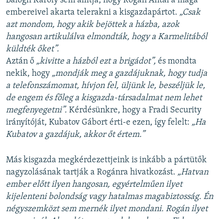
Balogh Károly sem állítja, hogy Rogán Antal a maga
embereivel akarta telerakni a kisgazdapártot.
„Csak
azt mondom, hogy akik bejöttek a házba, azok
hangosan artikulálva elmondták, hogy a Karmelitából
küldték őket”.
Aztán ő
„kivitte a házból ezt a brigádot”,
és mondta
nekik, hogy
„mondják meg a gazdájuknak, hogy tudja
a telefonszámomat, hívjon fel, üljünk le, beszéljük le,
de engem és főleg a kisgazda-társadalmat nem lehet
megfenyegetni”.
Kérdésünkre, hogy a Fradi Security
irányítóját, Kubatov Gábort érti-e ezen, így felelt:
„Ha
Kubatov a gazdájuk, akkor őt értem.”
Más kisgazda megkérdezettjeink is inkább a pártütők
nagyzolásának tartják a Rogánra hivatkozást.
„Hatvan
ember előtt ilyen hangosan, egyértelműen ilyet
kijelenteni bolondság vagy hatalmas magabiztosság. Én
négyszemközt sem mernék ilyet mondani. Rogán ilyet