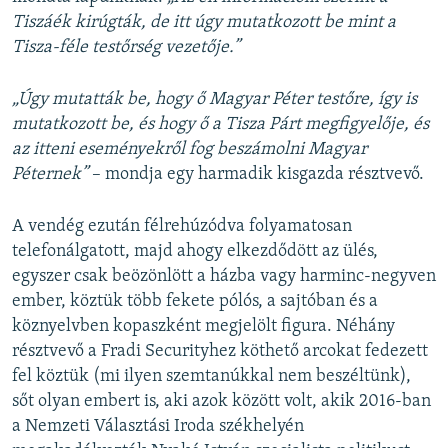
Tiszáék kirúgták, de itt úgy mutatkozott be mint a
Tisza-féle testőrség vezetője.”
„Úgy mutatták be, hogy ő Magyar Péter testőre, így is
mutatkozott be, és hogy ő a Tisza Párt megfigyelője, és
az itteni eseményekről fog beszámolni Magyar
Péternek”
– mondja egy harmadik kisgazda résztvevő.
A vendég ezután félrehúzódva folyamatosan
telefonálgatott, majd ahogy elkezdődött az ülés,
egyszer csak beözönlött a házba vagy harminc-negyven
ember, köztük több fekete pólós, a sajtóban és a
köznyelvben kopaszként megjelölt figura. Néhány
résztvevő a Fradi Securityhez köthető arcokat fedezett
fel köztük (mi ilyen szemtanúkkal nem beszéltünk),
sőt olyan embert is, aki azok között volt, akik 2016-ban
a Nemzeti Választási Iroda székhelyén