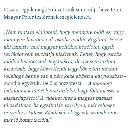
Viszont egyik megkérdezettünk sem tudja hova tenni
Magyar Péter testőrének megjelenését.
„Nem tudtam eldönteni, hogy mennyire blöff ez, vagy
mennyire hivatkoznak ostoba módon Rogánra. Persze
aki ismeri a mai magyar politikai közéletet, egyik
variációt sem tarthatja kizártnak. Lehet, hogy ostoba
módon hivatkoztak Rogánékra, de azt sem tartom
kizártnak, hogy közvetlenül vagy közvetett módon
valahogy benne van a párt keze ebben a katyvaszban
–
mondja egyikük. De ő is hozzáteszi: –
A jelenlegi
hatalomnak miért lenne érdeke, hogy föltámassza a
kisgazdapártot? A vidéket meg a magyar paraszt
társadalmat, ha egyáltalán van ilyen, már teljesen
benyelte a Fidesz. Ráadásul a kisgazda szónak nincs
már jó konnotációja.”