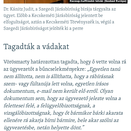
Dr. Kánitz Judit, a Szegedi Járásbíróság bírája tárgyalta az
ügyet. Előbb a Kecskeméti Járásbíróság jelentett be
elfogultságot, aztán a Kecskeméti Törvényszék is, végül a
Szegedi Járásbíróságot jelölték ki a perre
Tagadták a vádakat
Vörösmarty határozottan tagadta, hogy ő vette volna rá
az ügyvezetőt a bűncselekményekre:
„Egyetlen tanú
nem állította, nem is állíthatta, hogy a rábírásnak
szem- vagy fültanúja lett volna, egyetlen írásos
dokumentum, e-mail nem került elő erről. Olyan
dokumentum sem, hogy az ügyvezető jelezte volna a
felettesei felé, a felügyelőbizottságnak, a
vizsgálóbizottságnak, hogy őt bármikor bárki akarata
ellenére rá akarja bírni bármire, bele akar szólni az
ügyvezetésbe, netán helyette dönt.”