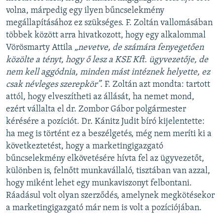
volna, márpedig egy ilyen bűncselekmény
megállapításához ez szükséges. F. Zoltán vallomásában
többek között arra hivatkozott, hogy egy alkalommal
Vörösmarty Attila
„nevetve, de számára fenyegetően
közölte a tényt, hogy ő lesz a KSE Kft. ügyvezetője, de
nem kell aggódnia, minden mást intéznek helyette, ez
csak névleges szerepkör”.
F. Zoltán azt mondta: tartott
attól, hogy elveszítheti az állását, ha nemet mond,
ezért vállalta el dr. Zombor Gábor polgármester
kérésére a pozíciót. Dr. Kánitz Judit bíró kijelentette:
ha meg is történt ez a beszélgetés, még nem meríti ki a
következtetést, hogy a marketingigazgató
bűncselekmény elkövetésére hívta fel az ügyvezetőt,
különben is, felnőtt munkavállaló, tisztában van azzal,
hogy miként lehet egy munkaviszonyt felbontani.
Ráadásul volt olyan szerződés, amelynek megkötésekor
a marketingigazgató már nem is volt a pozíciójában.