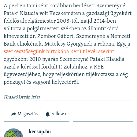
A perben tanúként korábban beidézett Szemereyné
Pataki Klaudia volt Kecskeméten a gazdasági ügyekért
felelős alpolgármester 2008-tól, majd 2014-ben
váltotta a polgármesteri székben az államtitkárrá
kinevezett dr. Zombor Gábort. Szemereyné a Nemzeti
Bank elnökének, Matolcsy Györgynek a rokona. Egy,
a
szerkesztőségünk birtokába került levél szerint
egyébként 2010 nyarán Szemereyné Pataki Klaudia
azzal a kéréssel fordult F. Zoltánhoz, a KSE
ügyvezetőjéhez, hogy teljeskörűen tájékoztassa a cég
pénzügyi és vagyoni helyzetéről.
Hraskó István írása.
Megosztás
Follow us
kecsup.hu