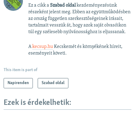
Ez a cikk a
Szabad oldal
kezdeményezésünk
részeként jelent meg. Ebben az együttműködésben
az ország független szerkesztőségeinek írásait,
tartalmait vesszük át, hogy azok saját olvasóikon
túl egy szélesebb nyilvánossághoz is eljussanak.
A
kecsup.hu
Kecskemét és környékének híreit,
eseményeit követi.
This item is part of
Napirenden
Szabad oldal
Ezek is érdekelhetik: