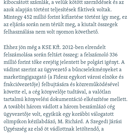
kibocsátott számlák, a velük kötött szerződések és az
azok alapján történt teljesítések fiktívek voltak.
Mintegy 452 millió forint kifizetése történt így meg, ez
az eljárás során nem térült meg, a kiutalt összegek
felhasználása nem volt nyomon követhető.
Ehhez jön még a KSE Kft. 2012-ben elrendelt
felszámolása során feltárt összeg: a felszámoló 336
millió forint tőke erejéig jelentett be polgári igényt. A
vádirat szerint az ügyvezető a bűncselekményeket a
marketingigazgató (a Fidesz egykori városi elnöke és
frakcióvezetője)
felbujtására és közreműködésével
követte el, a cég könyvelője tudtával, a valótlan
tartalmú könyvelési dokumentáció elkészítése mellett.
A további három vádlott a három beszámlázó cég
ügyvezetője volt, egyikük egy korábbi válogatott
olimpikon kézilabdázó, M. Richárd. A Szegedi Járási
Ügyészség az első öt vádlottnak letöltendő, a