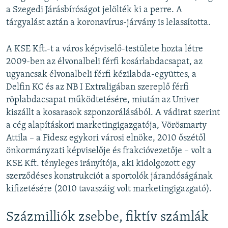
a Szegedi Járásbíróságot jelölték ki a perre. A
tárgyalást aztán a koronavírus-járvány is lelassította.
A KSE Kft.-t a város képviselő-testülete hozta létre
2009-ben az élvonalbeli férfi kosárlabdacsapat, az
ugyancsak élvonalbeli férfi kézilabda-együttes, a
Delfin KC és az NB I Extraligában szereplő férfi
röplabdacsapat működtetésére, miután az Univer
kiszállt a kosarasok szponzorálásából. A vádirat szerint
a cég alapításkori marketingigazgatója, Vörösmarty
Attila – a Fidesz egykori városi elnöke, 2010 őszétől
önkormányzati képviselője és frakcióvezetője – volt a
KSE Kft. tényleges irányítója, aki kidolgozott egy
szerződéses konstrukciót a sportolók járandóságának
kifizetésére (2010 tavaszáig volt marketingigazgató).
Százmilliók zsebbe, fiktív számlák