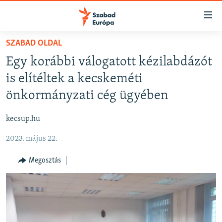
Akadálymentes
mód
Ugrás
SZABAD OLDAL
a
NAPIRENDEN
Egy korábbi válogatott kézilabdázót
fő
AKTUÁLIS
oldalra
is elítéltek a kecskeméti
FELIRATKOZÁS
PODCASTOK
Ugrás
önkormányzati cég ügyében
a
VIDEÓK
tartalomjegyzékre
kecsup.hu
Spotify
ELEMZŐ
Ugrás
a
2023. május 22.
NER15
Feliratkozás
keresésre
SZABADON
Megosztás
TÁRSADALOM
DEMOKRÁCIA
A PÉNZ NYOMÁBAN