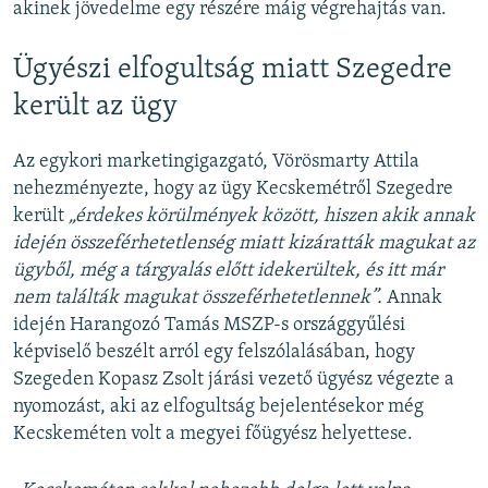
akinek jövedelme egy részére máig végrehajtás van.
Ügyészi elfogultság miatt Szegedre
került az ügy
Az egykori marketingigazgató, Vörösmarty Attila
nehezményezte, hogy az ügy Kecskemétről Szegedre
került
„érdekes körülmények között, hiszen akik annak
idején összeférhetetlenség miatt kizáratták magukat az
ügyből, még a tárgyalás előtt idekerültek, és itt már
nem találták magukat összeférhetetlennek”.
Annak
idején Harangozó Tamás MSZP-s országgyűlési
képviselő beszélt arról egy felszólalásában, hogy
Szegeden Kopasz Zsolt járási vezető ügyész végezte a
nyomozást, aki az elfogultság bejelentésekor még
Kecskeméten volt a megyei főügyész helyettese.