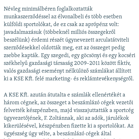
Névleg minimálbéren foglalkoztatták
munkaszerződéssel az élvonalbeli és több esetben
külföldi sportolókat, de ez csak az aprópénz volt:
javadalmazásuk (többeknél milliós összegekről
beszélünk) érdemi részét úgynevezett arculatátviteli
szerződésekkel oldották meg, ezt az összeget pedig
zsebbe kapták. Egy szegedi, egy göcsönyi és egy kocséri
székhelyű gazdasági társaság 2009–2011 között fiktív,
valós gazdasági eseményt nélkülöző számlákat állított
ki a KSE Kft. felé marketing- és reklámtevékenységről.
A KSE Kft. azután átutalta e számlák ellenértékét a
három cégnek, az összeget a beszámlázó cégek vezetői
felvették készpénzben, majd visszajuttatták a sportcég
ügyvezetőjének, F. Zoltánnak, aki az adók, járulékok
kikerülésével, készpénzben fizette ki a sportolókat. Az
ügyészség úgy vélte, a beszámlázó cégek által