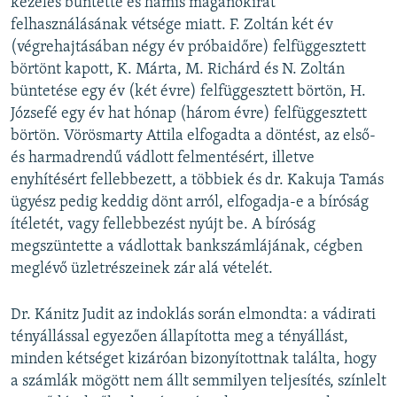
kezelés bűntette és hamis magánokirat
felhasználásának vétsége miatt. F. Zoltán két év
(végrehajtásában négy év próbaidőre) felfüggesztett
börtönt kapott, K. Márta, M. Richárd és N. Zoltán
büntetése egy év (két évre) felfüggesztett börtön, H.
Józsefé egy év hat hónap (három évre) felfüggesztett
börtön. Vörösmarty Attila elfogadta a döntést, az első-
és harmadrendű vádlott felmentésért, illetve
enyhítésért fellebbezett, a többiek és dr. Kakuja Tamás
ügyész pedig keddig dönt arról, elfogadja-e a bíróság
ítéletét, vagy fellebbezést nyújt be. A bíróság
megszüntette a vádlottak bankszámlájának, cégben
meglévő üzletrészeinek zár alá vételét.
Dr. Kánitz Judit az indoklás során elmondta: a vádirati
tényállással egyezően állapította meg a tényállást,
minden kétséget kizáróan bizonyítottnak találta, hogy
a számlák mögött nem állt semmilyen teljesítés, színlelt