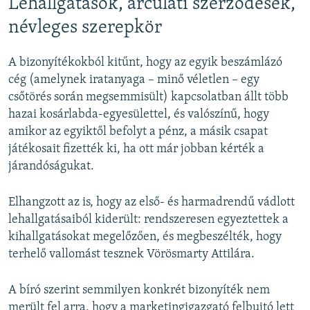
Lehallgatások, arculati szerződések,
névleges szerepkör
A bizonyítékokból kitűnt, hogy az egyik beszámlázó
cég (amelynek iratanyaga – minő véletlen – egy
csőtörés során megsemmisült) kapcsolatban állt több
hazai kosárlabda-egyesülettel, és valószínű, hogy
amikor az egyiktől befolyt a pénz, a másik csapat
játékosait fizették ki, ha ott már jobban kérték a
járandóságukat.
Elhangzott az is, hogy az első- és harmadrendű vádlott
lehallgatásaiból kiderült: rendszeresen egyeztettek a
kihallgatásokat megelőzően, és megbeszélték, hogy
terhelő vallomást tesznek Vörösmarty Attilára.
A bíró szerint semmilyen konkrét bizonyíték nem
merült fel arra, hogy a marketingigazgató felbujtó lett