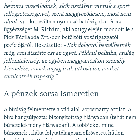
bevonva vizsgálódnak, akik tisztában vannak a sport
jellegzetességeivel, szent meggyőződésem, most nem
ülünk itt
– kritizálta a nyomozó hatóságokat és az
ügyészséget M. Richárd, aki az ügy elején mondott le a
Pick Kézilabda Zrt.-ben betöltött vezérigazgatói
pozíciójáról. Hozzátette:
– Sok dologról beszélhetnék
még, ami átszőtte ezt az ügyet. Például politika, árulás,
jellemtelenség, az ügyben meggyanúsított személy
kiemelése, annak anyagának titkosítása, amiket
sorolhatnék napestig.”
A pénzek sorsa ismeretlen
A bíróság felmentette a vád alól Vörösmarty Attilát. A
bíró hangsúlyozta: bizonyítottság hiányában (tehát nem
bűncselekmény hiányában). A többieket mind
bűnösnek találta folytatólagosan elkövetett hűtlen