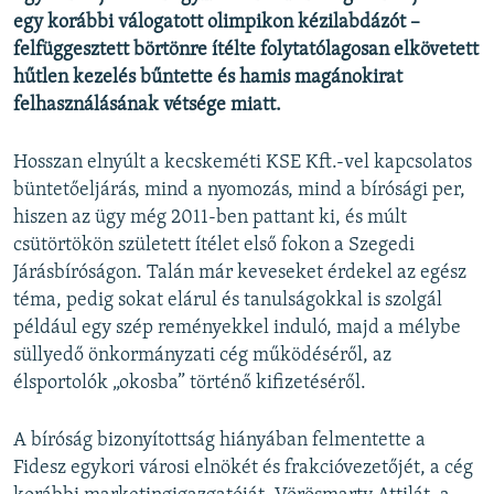
egy korábbi válogatott olimpikon kézilabdázót –
felfüggesztett börtönre ítélte folytatólagosan elkövetett
hűtlen kezelés bűntette és hamis magánokirat
felhasználásának vétsége miatt.
Hosszan elnyúlt a kecskeméti KSE Kft.-vel kapcsolatos
büntetőeljárás, mind a nyomozás, mind a bírósági per,
hiszen az ügy még 2011-ben pattant ki, és múlt
csütörtökön született ítélet első fokon a Szegedi
Járásbíróságon. Talán már keveseket érdekel az egész
téma, pedig sokat elárul és tanulságokkal is szolgál
például egy szép reményekkel induló, majd a mélybe
süllyedő önkormányzati cég működéséről, az
élsportolók „okosba” történő kifizetéséről.
A bíróság bizonyítottság hiányában felmentette a
Fidesz egykori városi elnökét és frakcióvezetőjét, a cég