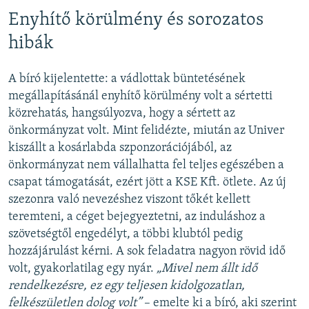
Enyhítő körülmény és sorozatos
hibák
A bíró kijelentette: a vádlottak büntetésének
megállapításánál enyhítő körülmény volt a sértetti
közrehatás, hangsúlyozva, hogy a sértett az
önkormányzat volt. Mint felidézte, miután az Univer
kiszállt a kosárlabda szponzorációjából, az
önkormányzat nem vállalhatta fel teljes egészében a
csapat támogatását, ezért jött a KSE Kft. ötlete. Az új
szezonra való nevezéshez viszont tőkét kellett
teremteni, a céget bejegyeztetni, az induláshoz a
szövetségtől engedélyt, a többi klubtól pedig
hozzájárulást kérni. A sok feladatra nagyon rövid idő
volt, gyakorlatilag egy nyár.
„Mivel nem állt idő
rendelkezésre, ez egy teljesen kidolgozatlan,
felkészületlen dolog volt”
– emelte ki a bíró, aki szerint