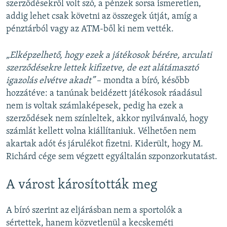
szerződésekről volt szó, a pénzek sorsa ismeretlen,
addig lehet csak követni az összegek útját, amíg a
pénztárból vagy az ATM-ből ki nem vették.
„Elképzelhető, hogy ezek a játékosok bérére, arculati
szerződésekre lettek kifizetve, de ezt alátámasztó
igazolás elvétve akadt”
– mondta a bíró, később
hozzátéve: a tanúnak beidézett játékosok ráadásul
nem is voltak számlaképesek, pedig ha ezek a
szerződések nem színleltek, akkor nyilvánvaló, hogy
számlát kellett volna kiállítaniuk. Vélhetően nem
akartak adót és járulékot fizetni. Kiderült, hogy M.
Richárd cége sem végzett egyáltalán szponzorkutatást.
A várost károsították meg
A bíró szerint az eljárásban nem a sportolók a
sértettek, hanem közvetlenül a kecskeméti