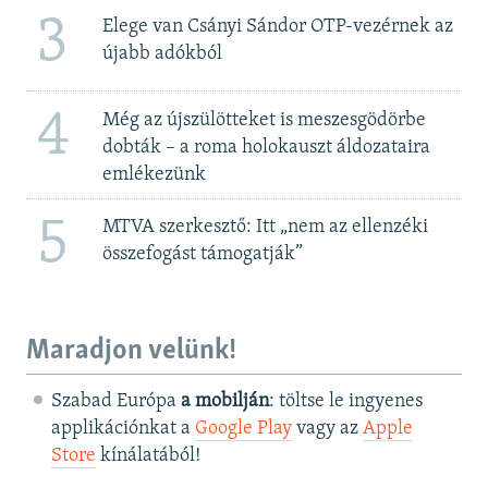
3
Elege van Csányi Sándor OTP-vezérnek az
újabb adókból
4
Még az újszülötteket is meszesgödörbe
dobták – a roma holokauszt áldozataira
emlékezünk
5
MTVA szerkesztő: Itt „nem az ellenzéki
összefogást támogatják”
Maradjon velünk!
Szabad Európa
a mobilján
: töltse le ingyenes
applikációnkat a
Google Play
vagy az
Apple
Store
kínálatából!