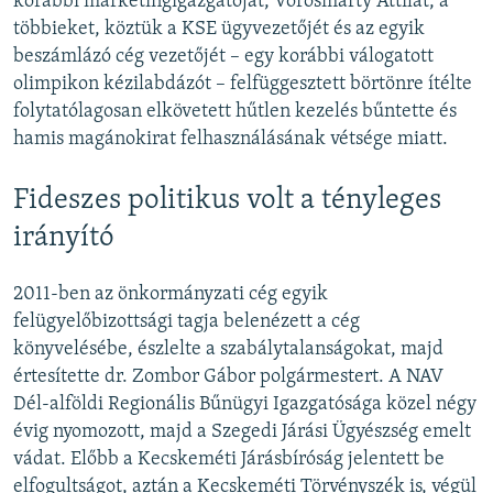
korábbi marketingigazgatóját, Vörösmarty Attilát, a
többieket, köztük a KSE ügyvezetőjét és az egyik
beszámlázó cég vezetőjét – egy korábbi válogatott
olimpikon kézilabdázót – felfüggesztett börtönre ítélte
folytatólagosan elkövetett hűtlen kezelés bűntette és
hamis magánokirat felhasználásának vétsége miatt.
Fideszes politikus volt a tényleges
irányító
2011-ben az önkormányzati cég egyik
felügyelőbizottsági tagja belenézett a cég
könyvelésébe, észlelte a szabálytalanságokat, majd
értesítette dr. Zombor Gábor polgármestert. A NAV
Dél-alföldi Regionális Bűnügyi Igazgatósága közel négy
évig nyomozott, majd a Szegedi Járási Ügyészség emelt
vádat. Előbb a Kecskeméti Járásbíróság jelentett be
elfogultságot, aztán a Kecskeméti Törvényszék is, végül