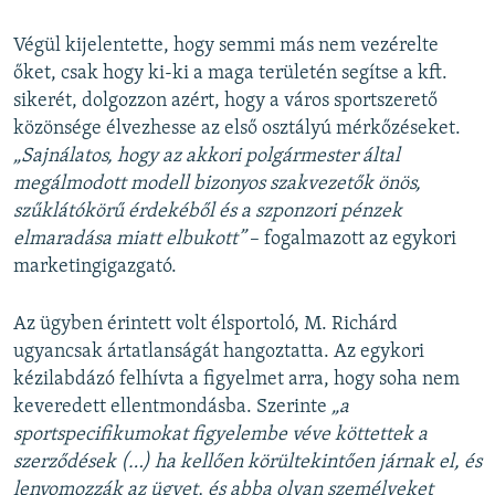
Végül kijelentette, hogy semmi más nem vezérelte
őket, csak hogy ki-ki a maga területén segítse a kft.
sikerét, dolgozzon azért, hogy a város sportszerető
közönsége élvezhesse az első osztályú mérkőzéseket.
„Sajnálatos, hogy az akkori polgármester által
megálmodott modell bizonyos szakvezetők önös,
szűklátókörű érdekéből és a szponzori pénzek
elmaradása miatt elbukott”
– fogalmazott az egykori
marketingigazgató.
Az ügyben érintett volt élsportoló, M. Richárd
ugyancsak ártatlanságát hangoztatta. Az egykori
kézilabdázó felhívta a figyelmet arra, hogy soha nem
keveredett ellentmondásba. Szerinte
„a
sportspecifikumokat figyelembe véve köttettek a
szerződések (…)
ha kellően körültekintően járnak el, és
lenyomozzák az ügyet, és abba olyan személyeket