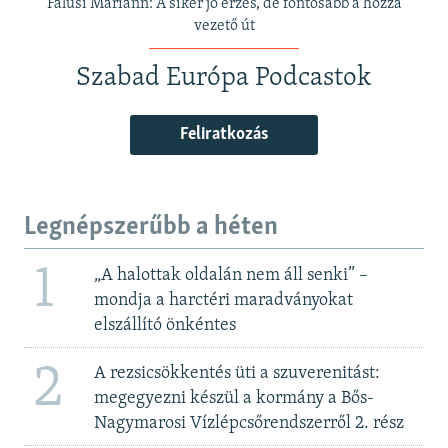
Falusi Mariann: A siker jó érzés, de fontosabb a hozzá
vezető út
Szabad Európa Podcastok
Feliratkozás
Legnépszerűbb a héten
1
„A halottak oldalán nem áll senki” –
mondja a harctéri maradványokat
elszállító önkéntes
2
A rezsicsökkentés üti a szuverenitást:
megegyezni készül a kormány a Bős-
Nagymarosi Vízlépcsőrendszerről 2. rész