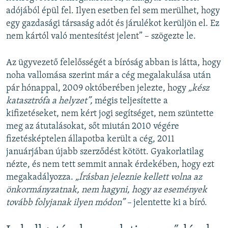
adójából épül fel. Ilyen esetben fel sem merülhet, hogy
egy gazdasági társaság adót és járulékot kerüljön el. Ez
nem kártól való mentesítést jelent” – szögezte le.
Az ügyvezető felelősségét a bíróság abban is látta, hogy
noha vallomása szerint már a cég megalakulása után
pár hónappal, 2009 októberében jelezte, hogy
„kész
katasztrófa a helyzet”,
mégis teljesítette a
kifizetéseket, nem kért jogi segítséget, nem szüntette
meg az átutalásokat, sőt miután 2010 végére
fizetésképtelen állapotba került a cég, 2011
januárjában újabb szerződést kötött. Gyakorlatilag
nézte, és nem tett semmit annak érdekében, hogy ezt
megakadályozza.
„Írásban jeleznie kellett volna az
önkormányzatnak, nem hagyni, hogy az események
tovább folyjanak ilyen módon” –
jelentette ki a bíró.