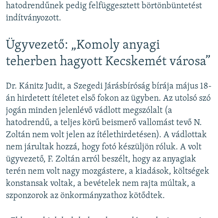
hatodrendűnek pedig felfüggesztett börtönbüntetést
indítványozott.
Ügyvezető: „Komoly anyagi
teherben hagyott Kecskemét városa”
Dr. Kánitz Judit, a Szegedi Járásbíróság bírája május 18-
án hirdetett ítéletet első fokon az ügyben. Az utolsó szó
jogán minden jelenlévő vádlott megszólalt (a
hatodrendű, a teljes körű beismerő vallomást tevő N.
Zoltán nem volt jelen az ítélethirdetésen). A vádlottak
nem járultak hozzá, hogy fotó készüljön róluk. A volt
ügyvezető, F. Zoltán arról beszélt, hogy az anyagiak
terén nem volt nagy mozgástere, a kiadások, költségek
konstansak voltak, a bevételek nem rajta múltak, a
szponzorok az önkormányzathoz kötődtek.