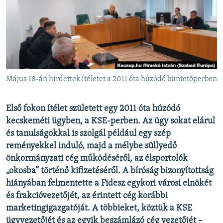
EURÓPAI UNIÓ
VILÁG
KLÍMAVÁLTOZÁS
A MÚLT TANULSÁGAI
Május 18-án hirdettek ítéletet a 2011 óta húzódó büntetőperben
KÖVESSEN MINKET!
Első fokon ítélet született egy 2011 óta húzódó
kecskeméti ügyben, a KSE-perben. Az ügy sokat elárul
és tanulságokkal is szolgál például egy szép
Valamennyi RFE/RL weboldal
reményekkel induló, majd a mélybe süllyedő
önkormányzati cég működéséről, az élsportolók
„okosba” történő kifizetéséről. A bíróság bizonyítottság
hiányában felmentette a Fidesz egykori városi elnökét
és frakcióvezetőjét, az érintett cég korábbi
marketingigazgatóját. A többieket, köztük a KSE
ügyvezetőjét és az egyik beszámlázó cég vezetőjét –