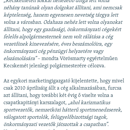
„Kecskeméten sokkal nehezebb dolga lett volna
néhány tanúnak olyan dolgokat állítani, ami nemcsak
képtelenség, hanem egyenesen nevetség tárgya lett
volna a városban. Odahaza nehéz lett volna olyanokat
állítani, hogy egy gazdasági, önkormányzati cégekért
felelős alpolgármesternek nem volt rálátása a cég
vezetőinek kinevezésére, éves beszámolóira, egy
önkormányzati cég pénzügyi helyzetére vagy
elszámolására”
– mondta Vörösmarty egyértelműen
Kecskemét jelenlegi polgármesterére célozva.
Az egykori marketingigazgató kijelentette, hogy mivel
csak 2010 áprilisáig állt a cég alkalmazásában, furcsa
azt állítani, hogy további két évig ő viselte volna a
csapatkapitányi karszalagot,
„ahol karizmatikus
sportvezetők, nemzetközi hátterű sportmenedzserek,
válogatott sportolók, felügyelőbizottsági tagok,
önkormányzati vezetők játszottak a csapatban”.