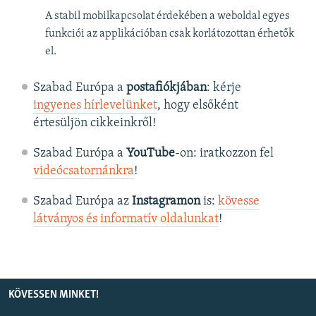
A stabil mobilkapcsolat érdekében a weboldal egyes
funkciói az applikációban csak korlátozottan érhetők
el.
Szabad Európa a
postafiókjában
: kérje
ingyenes hírlevelünket
, hogy elsőként
értesüljön cikkeinkről!
Szabad Európa a
YouTube
-on: iratkozzon fel
videócsatornánkra
!
Szabad Európa az
Instagramon
is:
kövesse
látványos és informatív oldalunkat
! ​
KÖVESSEN MINKET!