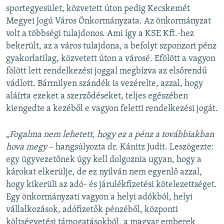
sportegyesület, közvetett úton pedig Kecskemét
Megyei Jogú Város Önkormányzata. Az önkormányzat
volt a többségi tulajdonos. Ami így a KSE Kft.-hez
bekerült, az a város tulajdona, a befolyt szponzori pénz
gyakorlatilag, közvetett úton a városé. Efölött a vagyon
fölött lett rendelkezési joggal megbízva az elsőrendű
vádlott. Bármilyen szándék is vezérelte, azzal, hogy
aláírta ezeket a szerződéseket, teljes egészében
kiengedte a kezéből e vagyon feletti rendelkezési jogát.
„Fogalma nem lehetett, hogy ez a pénz a továbbiakban
hova megy
– hangsúlyozta dr. Kánitz Judit. Leszögezte:
egy ügyvezetőnek úgy kell dolgoznia ugyan, hogy a
károkat elkerülje, de ez nyilván nem egyenlő azzal,
hogy kikerüli az adó- és járulékfizetési kötelezettséget.
Egy önkormányzati vagyon a helyi adókból, helyi
vállalkozások, adófizetők pénzéből, központi
költségvetési támogatásokból, a magyar emberek