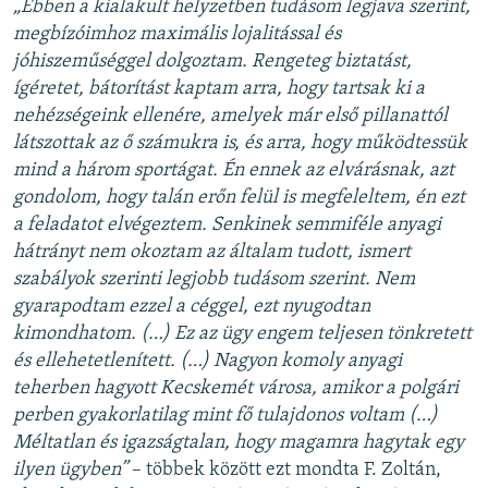
„Ebben a kialakult helyzetben tudásom legjava szerint,
megbízóimhoz maximális lojalitással és
jóhiszeműséggel dolgoztam. Rengeteg biztatást,
ígéretet, bátorítást kaptam arra, hogy tartsak ki a
nehézségeink ellenére, amelyek már első pillanattól
látszottak az ő számukra is, és arra, hogy működtessük
mind a három sportágat. Én ennek az elvárásnak, azt
gondolom, hogy talán erőn felül is megfeleltem, én ezt
a feladatot elvégeztem. Senkinek semmiféle anyagi
hátrányt nem okoztam az általam tudott, ismert
szabályok szerinti legjobb tudásom szerint. Nem
gyarapodtam ezzel a céggel, ezt nyugodtan
kimondhatom. (…) Ez az ügy engem teljesen tönkretett
és ellehetetlenített. (…) Nagyon komoly anyagi
teherben hagyott Kecskemét városa, amikor a polgári
perben gyakorlatilag mint fő tulajdonos voltam (…)
Méltatlan és igazságtalan, hogy magamra hagytak egy
ilyen ügyben”
– többek között ezt mondta F. Zoltán,