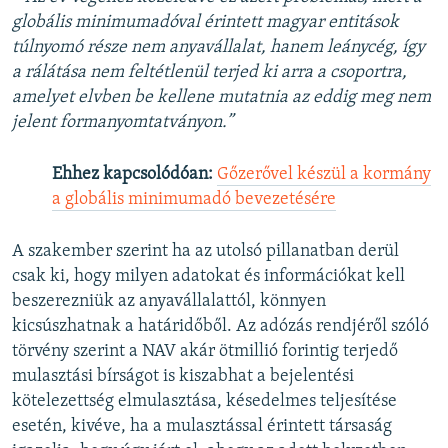
globális minimumadóval érintett magyar entitások
túlnyomó része nem anyavállalat, hanem leánycég, így
a rálátása nem feltétlenül terjed ki arra a csoportra,
amelyet elvben be kellene mutatnia az eddig meg nem
jelent formanyomtatványon.”
Ehhez kapcsolódóan:
Gőzerővel készül a kormány
a globális minimumadó bevezetésére
A szakember szerint ha az utolsó pillanatban derül
csak ki, hogy milyen adatokat és információkat kell
beszerezniük az anyavállalattól, könnyen
kicsúszhatnak a határidőből. Az adózás rendjéről szóló
törvény szerint a NAV akár ötmillió forintig terjedő
mulasztási bírságot is kiszabhat a bejelentési
kötelezettség elmulasztása, késedelmes teljesítése
esetén, kivéve, ha a mulasztással érintett társaság