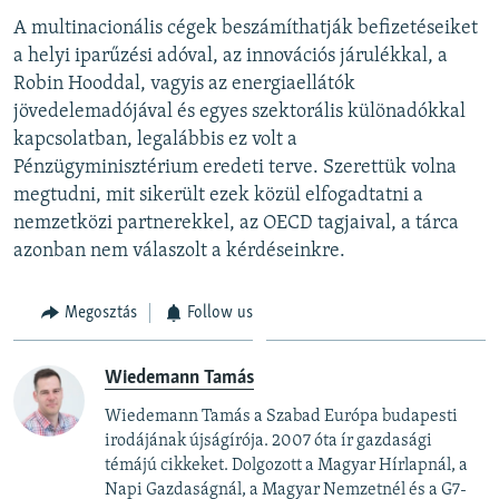
A multinacionális cégek beszámíthatják befizetéseiket
a helyi iparűzési adóval, az innovációs járulékkal, a
Robin Hooddal, vagyis az energiaellátók
jövedelemadójával és egyes szektorális különadókkal
kapcsolatban, legalábbis ez volt a
Pénzügyminisztérium eredeti terve. Szerettük volna
megtudni, mit sikerült ezek közül elfogadtatni a
nemzetközi partnerekkel, az OECD tagjaival, a tárca
azonban nem válaszolt a kérdéseinkre.
Megosztás
Follow us
Wiedemann Tamás
Wiedemann Tamás a Szabad Európa budapesti
irodájának újságírója. 2007 óta ír gazdasági
témájú cikkeket. Dolgozott a Magyar Hírlapnál, a
Napi Gazdaságnál, a Magyar Nemzetnél és a G7-