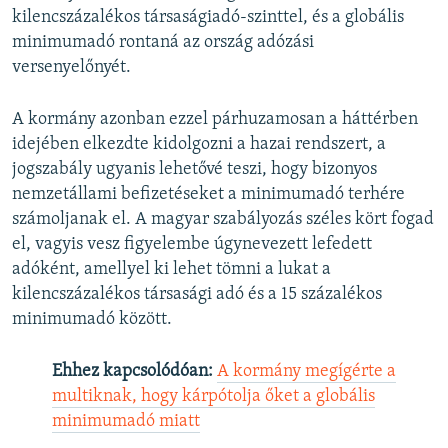
kilencszázalékos társaságiadó-szinttel, és a globális
minimumadó rontaná az ország adózási
versenyelőnyét.
A kormány azonban ezzel párhuzamosan a háttérben
idejében elkezdte kidolgozni a hazai rendszert, a
jogszabály ugyanis lehetővé teszi, hogy bizonyos
nemzetállami befizetéseket a minimumadó terhére
számoljanak el. A magyar szabályozás széles kört fogad
el, vagyis vesz figyelembe úgynevezett lefedett
adóként, amellyel ki lehet tömni a lukat a
kilencszázalékos társasági adó és a 15 százalékos
minimumadó között.
Ehhez kapcsolódóan:
A kormány megígérte a
multiknak, hogy kárpótolja őket a globális
minimumadó miatt