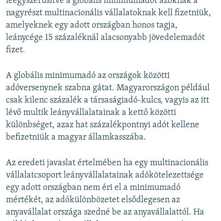
leegyszerűsítve a globális minimumadót azoknak a
nagyrészt multinacionális vállalatoknak kell fizetniük,
amelyeknek egy adott országban honos tagja,
leánycége 15 százaléknál alacsonyabb jövedelemadót
fizet.
A globális minimumadó az országok közötti
adóversenynek szabna gátat. Magyarországon például
csak kilenc százalék a társaságiadó-kulcs, vagyis az itt
lévő multik leányvállalatainak a kettő közötti
különbséget, azaz hat százalékpontnyi adót kellene
befizetniük a magyar államkasszába.
Az eredeti javaslat értelmében ha egy multinacionális
vállalatcsoport leányvállalatainak adókötelezettsége
egy adott országban nem éri el a minimumadó
mértékét, az adókülönbözetet elsődlegesen az
anyavállalat országa szedné be az anyavállalattól. Ha