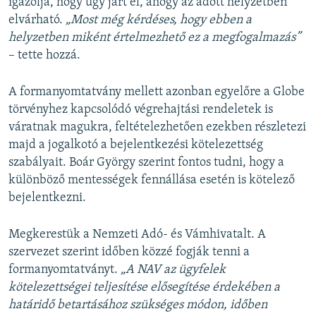
igazolja, hogy úgy járt el, ahogy az adott helyzetben
elvárható.
„Most még kérdéses, hogy ebben a
helyzetben miként értelmezhető ez a megfogalmazás”
– tette hozzá.
A formanyomtatvány mellett azonban egyelőre a Globe
törvényhez kapcsolódó végrehajtási rendeletek is
váratnak magukra, feltételezhetően ezekben részletezi
majd a jogalkotó a bejelentkezési kötelezettség
szabályait. Boár György szerint fontos tudni, hogy a
különböző mentességek fennállása esetén is kötelező
bejelentkezni.
Megkerestük a Nemzeti Adó- és Vámhivatalt. A
szervezet szerint időben közzé fogják tenni a
formanyomtatványt.
„A NAV az ügyfelek
kötelezettségei teljesítése elősegítése érdekében a
határidő betartásához szükséges módon, időben