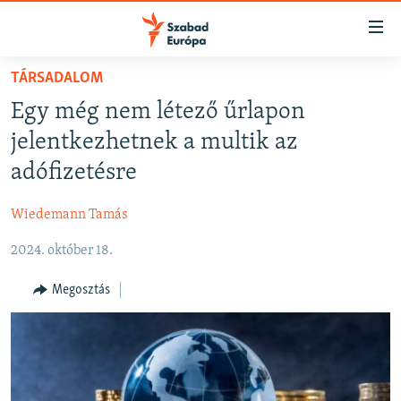
Akadálymentes
mód
Ugrás
TÁRSADALOM
a
NAPIRENDEN
Egy még nem létező űrlapon
fő
AKTUÁLIS
oldalra
jelentkezhetnek a multik az
FELIRATKOZÁS
PODCASTOK
Ugrás
adófizetésre
a
VIDEÓK
tartalomjegyzékre
Wiedemann Tamás
Spotify
ELEMZŐ
Ugrás
a
2024. október 18.
NER15
Feliratkozás
keresésre
SZABADON
Megosztás
TÁRSADALOM
DEMOKRÁCIA
A PÉNZ NYOMÁBAN