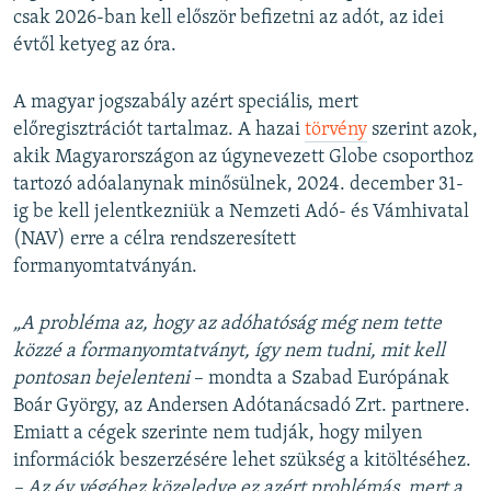
csak 2026-ban kell először befizetni az adót, az idei
évtől ketyeg az óra.
A magyar jogszabály azért speciális, mert
előregisztrációt tartalmaz. A hazai
törvény
szerint azok,
akik Magyarországon az úgynevezett Globe csoporthoz
tartozó adóalanynak minősülnek, 2024. december 31-
ig be kell jelentkezniük a Nemzeti Adó- és Vámhivatal
(NAV) erre a célra rendszeresített
formanyomtatványán.
„A probléma az, hogy az adóhatóság még nem tette
közzé a formanyomtatványt, így nem tudni, mit kell
pontosan bejelenteni
– mondta a Szabad Európának
Boár György, az Andersen Adótanácsadó Zrt. partnere.
Emiatt a cégek szerinte nem tudják, hogy milyen
információk beszerzésére lehet szükség a kitöltéséhez.
– Az év végéhez közeledve ez azért problémás, mert a