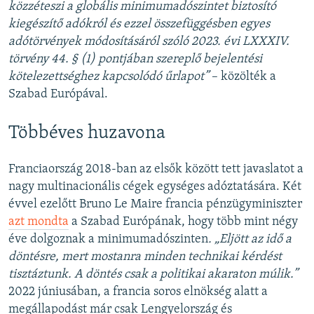
közzéteszi a globális minimumadószintet biztosító
kiegészítő adókról és ezzel összefüggésben egyes
adótörvények módosításáról szóló 2023. évi LXXXIV.
törvény 44. § (1) pontjában szereplő bejelentési
kötelezettséghez kapcsolódó űrlapot”
– közölték a
Szabad Európával.
Többéves huzavona
Franciaország 2018-ban az elsők között tett javaslatot a
nagy multinacionális cégek egységes adóztatására. Két
évvel ezelőtt Bruno Le Maire francia pénzügyminiszter
azt mondta
a Szabad Európának, hogy több mint négy
éve dolgoznak a minimumadószinten
. „Eljött az idő a
döntésre, mert mostanra minden technikai kérdést
tisztáztunk. A döntés csak a politikai akaraton múlik.”
2022 júniusában, a francia soros elnökség alatt a
megállapodást már csak Lengyelország és