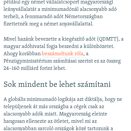
például egy német vállalatcsoport magyarországi
leányvállalatát a minimumadónál alacsonyabb adó
terheli, a fennmaradó adót Németországban
fizettetnék meg a német anyavállalattal.
Mivel hazánk bevezette a kiegészítő adót (QDMTT), a
magyar adóhivatal fogja beszedni a különbözetet.
Ahogy korábban
beszámoltunk róla
, a
Pénzügyminisztérium számításai szerint ez az összeg
24–160 milliárd forint lehet.
Sok mindent be lehet számítani
A globális minimumadó logikája azt diktálja, hogy ne
települjenek át más országba a cégek csak az
alacsonyabb adók miatt. Magyarország eleinte
hangosan ellenezte az ötletet, mivel mi az
alacsonyabban sarcoló országok közé tartozunk a