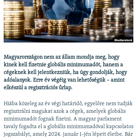
EURÓPAI UNIÓ
VILÁG
KLÍMAVÁLTOZÁS
A MÚLT TANULSÁGAI
KÖVESSEN MINKET!
Magyarországon nem az állam mondja meg, hogy
kinek kell fizetnie globális minimumadót, hanem a
cégeknek kell jelentkezniük, ha úgy gondolják, hogy
adóalanyok. Erre év végéig van lehetőségük – amint
Valamennyi RFE/RL weboldal
elkészül a regisztrációs űrlap.
Hiába közeleg az év végi határidő, egyelőre nem tudják
regisztrálni magukat azok a cégek, amelyek globális
minimumadót fognak fizetni. A magyar parlament
tavaly fogadta el a globális minimumadóval kapcsolatos
jogszabályt, amely 2024. január 1-jén lépett életbe. Bár